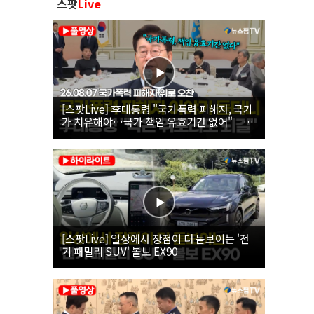
스팟
Live
[스팟Live] 李대통령 "국가폭력 피해자, 국가
가 치유해야…국가 책임 유효기간 없어"｜
26.08.07 국가폭력 피해자 위로 오찬
[스팟Live] 일상에서 장점이 더 돋보이는 '전
기 패밀리 SUV' 볼보 EX90