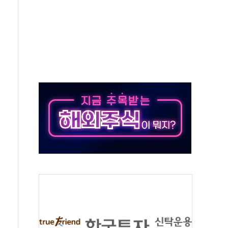
…9월 금리 인상 기대 후퇴
체결
라우드플레어·태양광주↑ VS 트레이드데스크·웬디스↓
종자 7359명 끝까지 찾겠다"
 톤 낮춰
항시 '시끌'
름…수도권 집중 완화 전환점"
 주재… "전폭적 공급 확대·속도전 총력"
…美 태양광주 급등
해도 놀랍지 않아"
태양광 착공…여의도 1.6배 규모