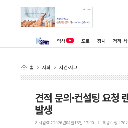
영상
포토
정치
정책·서
홈
사회
사건·사고
견적 문의·컨설팅 요청 
발생
기사입력 :
2026년04월16일 12:00
최종수정 :
20