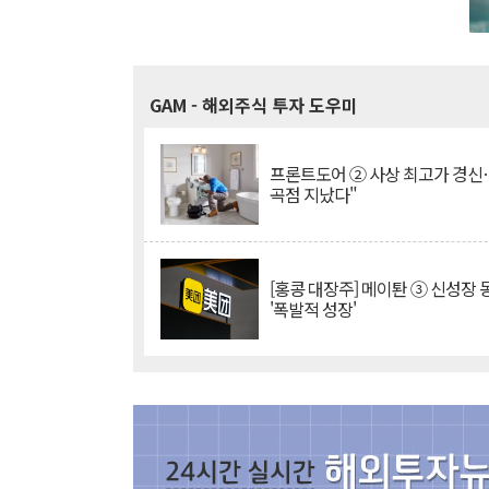
GAM
- 해외주식 투자 도우미
프론트도어 ② 사상 최고가 경신
곡점 지났다"
[홍콩 대장주] 메이퇀 ③ 신성장
'폭발적 성장'