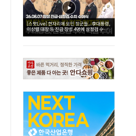
[스팟Live] 한자리에 모인 장군들...李대통령,
이상렬 대장 등 진급 장성 4명에 삼정검 수치
직접 수여｜26.08.07 장성 진급·삼정검 수치
수여식