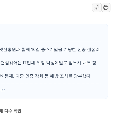
[종합] 美 7월 고용 2만3000명 감소 '쇼크'
가
[사진] 이슬람 수니파 3개국, 공동방위협정 
가
뉴욕증시 개장 전 특징주...아틀라시안·클
보훈부, 미 DPAA와 MOU… "6·25 미군 실
트럼프 "금리 내려야"…파월 때와 달리 워시엔
특정 정치인 측근 포항시 정책특보 내정설...포
李 "해남 태양광, 대한민국 다음 100년 밑거
진흥원과 함께 16일 중소기업을 겨냥한 신종 랜섬웨
李 대통령, '6시간 마라톤 부동산 2차 회의'
된 랜섬웨어는 IT업체 위장 악성메일로 침투해 내부 정
트럼프, 中 겨냥 폴리실리콘 관세 15% 부과
[사진] 빈살만과 에르도안의 만남
PN 통제, 다중 인증 강화 등 예방 조치를 당부했다.
이란와이어 "이란 최고지도자 위독…곧 사망
남동발전, 해남군에 국내 최대 규모 400MW 
어요.
해 다수 확인