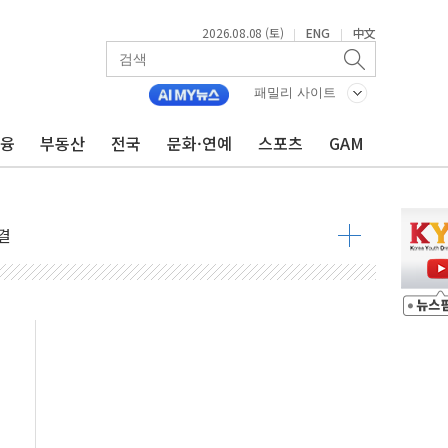
2026.08.08 (토)
ENG
中文
|
|
패밀리 사이트
금융
부동산
전국
문화·연예
스포츠
GAM
동결 전망 우세
체결… 이스라엘·이란 위협에 맞설 자체 억지력 강화
 다음 주"
령…트럼프 제동
 이상 '올스톱'… 美 해상봉쇄 영향
개입했나" 촉각
용 쇼크에 반도체주 '활짝'
우려 후퇴…나스닥 선물 1%대 상승