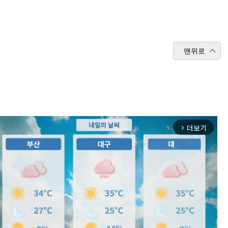
맨위로
더보기
arrow_forward_ios