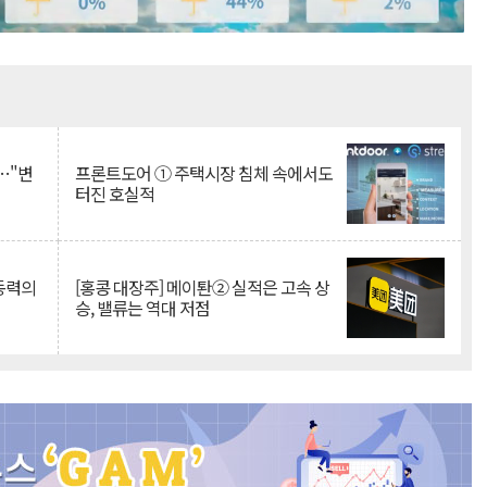
Mute
…"변
프론트도어 ① 주택시장 침체 속에서도
터진 호실적
 동력의
[홍콩 대장주] 메이퇀② 실적은 고속 상
승, 밸류는 역대 저점