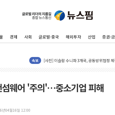
울
경제
사회
글로벌·중국
해외투자
산업
증권·
미 연준 매파 기세 꺾이나…고용 감소에 9월 
속보
[종합] 이슬람 수니파 3국, '공동방위협정' 
트럼프, 백신·자폐증 행정명령 검토…"이르면
美 항소법원, 백악관 무도회장 공사 중단 명
랜섬웨어 '주의'…중소기업 피해
이란 핵심 원유 수출항 '하르그섬', 최근 1주일
美 고용 쇼크에 엔화 장중 급등…시장은 "또 
[AI MY 뉴스] 뉴욕 반도체주 프리뷰...美 고
뉴욕증시 프리뷰, 美 고용 쇼크에 금리 인상 
26년04월16일 12:00