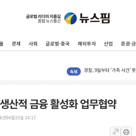
울
경제
사회
글로벌·중국
해외투자
산업
증권·
후티 반군, 예멘 정부군과 
42.5도 역대급 폭염…동물
경찰, 9월부터 '가족 사건'
포스코홀딩스, 포스코인터·D
속보
태국 학교서 중학생 총기 난사
40.2도 찍은 서울 등 폭염
"文정부 악몽 재현 안돼"..
 생산적 금융 활성화 업무협약
신세계사이먼 '대구 프리미엄 
李대통령, 호우 피해 경북 
26년04월15일 14:17
'변기 수리' 집주인에게 흉기
가
가
워트, 상반기 영업이익 30