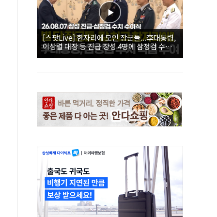
[스팟Live] 한자리에 모인 장군들...李대통령,
이상렬 대장 등 진급 장성 4명에 삼정검 수치
직접 수여｜26.08.07 장성 진급·삼정검 수치
수여식