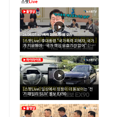
스팟
Live
[스팟Live] 李대통령 "국가폭력 피해자, 국가
가 치유해야…국가 책임 유효기간 없어"｜
26.08.07 국가폭력 피해자 위로 오찬
[스팟Live] 일상에서 장점이 더 돋보이는 '전
기 패밀리 SUV' 볼보 EX90