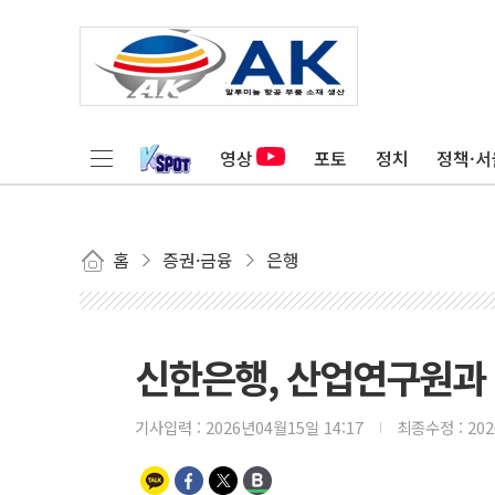
영상
포토
정치
정책·서
홈
증권·금융
은행
신한은행, 산업연구원과
기사입력 :
2026년04월15일 14:17
최종수정 :
20