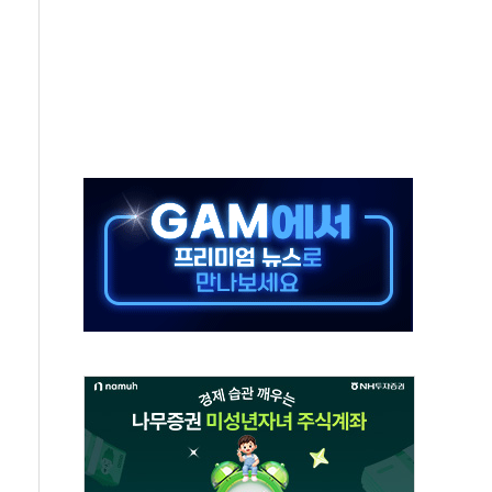
개…"재무구조 개편"
열질환 보장…폭염기 신속 보상 강화
 진단 분야 독점 라이선스 계약"
11' 캐나다 IND 신청
 군 장병 금융교육·전역 지원 협약
보험' 6개월 배타적사용권 획득
 상폐 위기…관리종목 우려 지정예고 총 63개
경쟁률… 실수요자 관심