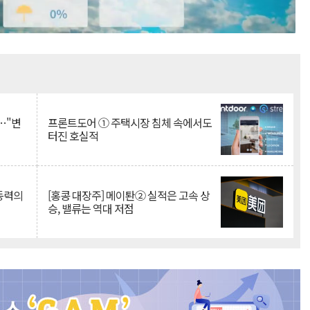
Mute
…"변
프론트도어 ① 주택시장 침체 속에서도
터진 호실적
 동력의
[홍콩 대장주] 메이퇀② 실적은 고속 상
승, 밸류는 역대 저점