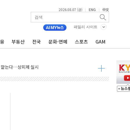
2026.08.07 (금)
ENG
中文
|
|
패밀리 사이트
금융
부동산
전국
문화·연예
스포츠
GAM
사우디 동시 공격… 위기 고조되는 또 다른 중동 화약고
들도 특별식으로 여름나기 [뉴스핌 줌인]
 못 맡는다…상피제 실시
X 지분 일부 매각
...최소 7명 사망
중대경보 해제…누적 온열질환자 2872명
.李 부동산 세제안에 與 내부서 '총선·대선 직격탄' 우려
아울렛' 건립 '본궤도'
안동·의성 특별재난지역 선포
 휘두른 30대 세입자…경찰, 현행범 체포
억원