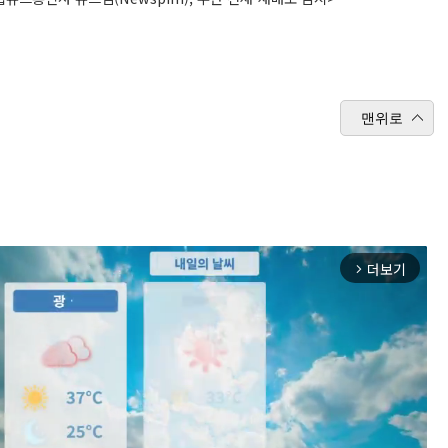
맨위로
더보기
arrow_forward_ios