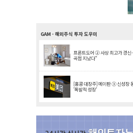
GAM
- 해외주식 투자 도우미
프론트도어 ② 사상 최고가 경신
곡점 지났다"
[홍콩 대장주] 메이퇀 ③ 신성장
'폭발적 성장'