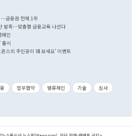
원…금융권 전체 1위
단 발족…맞춤형 금융교육 나선다
 캠페인
' 출시
 1온스의 주인공이 돼 보세요' 이벤트
금융
업무협약
밸류체인
기술
심사
뉴스통신사 뉴스핌(Newspim), 무단 전재-재배포 금지>