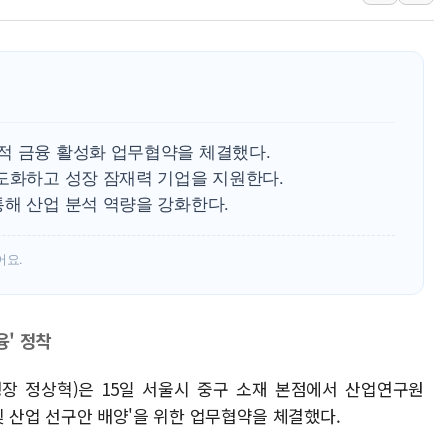
프롬바이오, 10일 거래 재
NH농협생명, 농작업 중 온
아바코, 2분기 매출 120억원
랩지노믹스 "디엑솜과 美 암
보로노이, 폐암 치료제 'VRN
적 금융 활성화 업무협약을 체결했다.
푸본현대생명, 육군 3군단과
고도화하고 성장 잠재력 기업을 지원한다.
통해 산업 분석 역량을 강화한다.
교보생명, '교보K-맞춤건강
벼랑 끝 선 '동전주' 무더기
어요.
1순위보다 낮은 특별공급 
융' 정착
행장 정상혁)은 15일 서울시 중구 소재 본점에서 산업연구원
화 및 산업 선구안 배양'을 위한 업무협약을 체결했다.