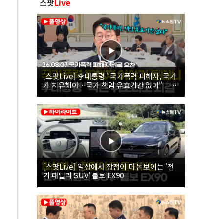
스팟
Live
[스팟Live] 李대통령 "국가폭력 피해자, 국가
가 치유해야…국가 책임 유효기간 없어"｜
26.08.07 국가폭력 피해자 위로 오찬
[스팟Live] 일상에서 장점이 더 돋보이는 '전
기 패밀리 SUV' 볼보 EX90