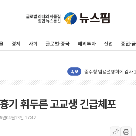
울
경제
사회
글로벌·중국
해외투자
산업
증권·
코웨이, 2분기 영업익 25
[마감시황] 코스피, 7주 연속
중수청 임용설명회에 검사 11
속보
[컨콜] 롯데케미칼, "하반기
안동 송천동 양봉장 화재 야산
목동8단지 현설에 대우·DL·
에 흉기 휘두른 고교생 긴급체포
호남반도체 산단 하루 65
[일본 증시] 닛케이, 레이저
26년04월13일 17:42
[인사] 외교부
가
롯데케미칼, 2분기 영업익 1
가