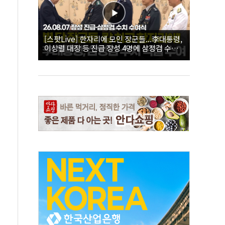
[스팟Live] 한자리에 모인 장군들...李대통령,
이상렬 대장 등 진급 장성 4명에 삼정검 수치
직접 수여｜26.08.07 장성 진급·삼정검 수치
수여식