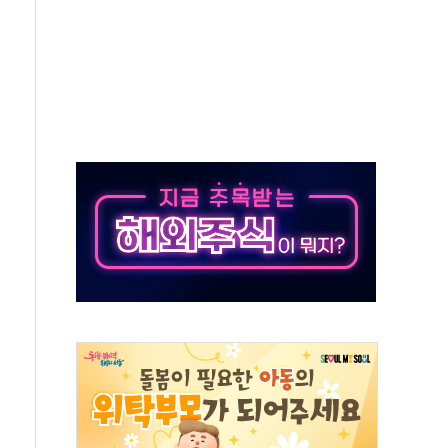
비판에 반박..."디지털 환경 변화에 따른 것"
원 규모 라팔 도입 속도...프랑스 인도에 판매 제안서 제출
주담대 신규 취급 중단
글 디자인 협업 제품 전달
볼', 레드닷 디자인 어워드 수상
9주년 여름 기획세트 출시
 청와대 초청 사과…"국가가 책임 다하겠다"
장 살리기보다 투자자 설득이 먼저
셀·OCI '반색'…비중국산 부담은 변수
털자산 커스터디' 사업 맡는다