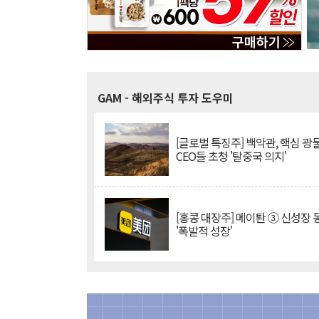
GAM
- 해외주식 투자 도우미
[글로벌 특징주] 백악관, 핵심 광
CEO들 초청 '탈중국 의지'
[홍콩 대장주] 메이퇀 ③ 신성장
'폭발적 성장'