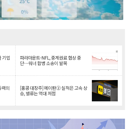
Mute
물 기업
파라마운트-NFL, 중계권료 협상 중
단…워너 합병 소송이 발목
 동력의
[홍콩 대장주] 메이퇀② 실적은 고속 상
승, 밸류는 역대 저점