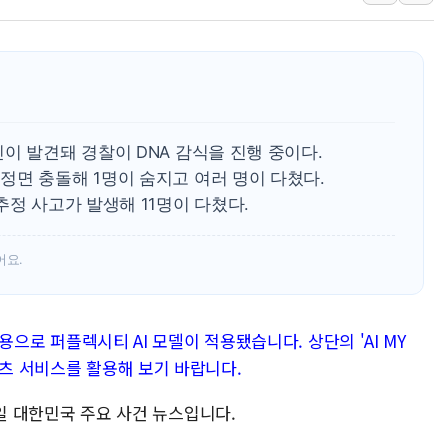
외교부, 美 의원들 정통망법 
'세기의 거래', 인도 50조
하나은행, 7일부터 비대면 
공진원, 맨시티 선수단에 한
GS25 '소비뇽레몬블랑하이
이 발견돼 경찰이 DNA 감식을 진행 중이다.
신세계百, 포트넘앤메이슨 
정면 충돌해 1명이 숨지고 여러 명이 다쳤다.
李대통령, 국가폭력 피해자
추정 사고가 발생해 11명이 다쳤다.
[기자수첩] ISA 개편, 국
美 태양광 수입장벽에 한화큐
어요.
두나무, 경찰청 '압수 디지
내용으로 퍼플렉시티 AI 모델이 적용됐습니다. 상단의 'AI MY
텐츠 서비스를 활용해 보기 바랍니다.
13일 대한민국 주요 사건 뉴스입니다.