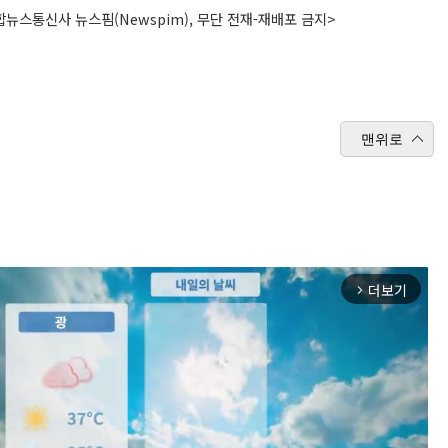
뉴스통신사 뉴스핌(Newspim), 무단 전재-재배포 금지>
맨위로
더보기
arrow_forward_ios