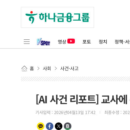
영상
포토
정치
정책·서
홈
사회
사건·사고
[AI 사건 리포트] 교사
기사입력 :
2026년04월13일 17:42
최종수정 :
20