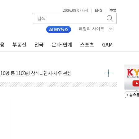
2026.08.07 (금)
ENG
中文
|
|
패밀리 사이트
금융
부동산
전국
문화·연예
스포츠
GAM
32억…신제품 효과에 실적 호조
 하락…외국인 매도에 6258.77
0명 등 1100명 참석...인사·처우 관심
 기초화학 가격 강세 완화"
으로 확산...헬기 3대 투입 진화 중
GS·현산 참여…'공사비 인상 차단' 조건
만톤 용수 필요…절반은 하수처리수로 공급한다
텍·SBG 실적 우려에 이틀째 하락...토픽스는 상승
101억 '흑자전환'