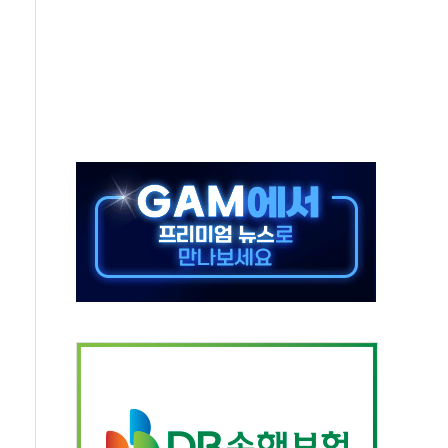
단' 행정명령 서명…출생시민권 제한 재시동
것"…군수품 부족설 일축 "막대한 무기 보유"
적 방어…다음 과제는 '외형 확대'
해협 통항 제한 검토에 유가 3% 급등…금값 보합
하락…다우 5거래일 랠리 '마침표'
개방 합의 막바지.."美와 직접 협상 없어"
나·기자회견·주요 정당 - 8월 7일
정청래·김민석 후보 - 8월 7일
동산정책 2차 점검회의…주택 공급 대책 막바지 조율