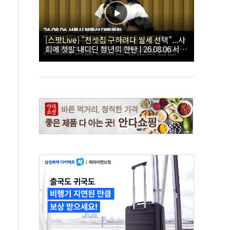
[스팟Live] "전셋집 구하려다 월세 선택"...사
회에 첫발 내디딘 청년의 한탄 | 26.08.06 서울
시 부동산 대토론회