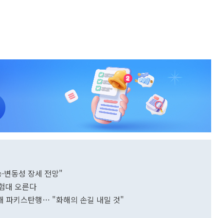
상승·변동성 장세 전망"
시험대 오른다
해 파키스탄행… "화해의 손길 내밀 것"