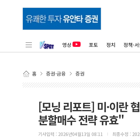
영상
포토
정치
정책·서
홈
증권·금융
증권
[모닝 리포트] 미·이란
분할매수 전략 유효"
기사입력 :
2026년04월13일 08:11
최종수정 :
20