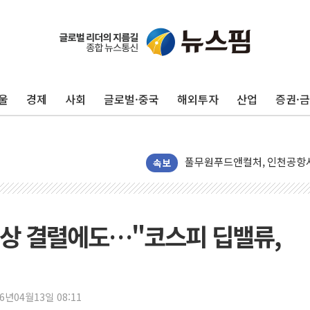
울
경제
사회
글로벌·중국
해외투자
산업
증권·
네이버, AI 투자로 숨 고르
카카오스타일 지그재그, '직잭
풀무원푸드앤컬처, 인천공항서
애경산업, 서울시 취약계층 위
속보
중기부, 떡국·떡볶이떡 제조업 
[브라질증시] 금리 인하에도 추
[뉴스핌 이 시각 PICK] 李, 
 협상 결렬에도…"코스피 딥밸류,
카드사 고객 유입 창구 된 '
제나벨, 배우 공승연 브랜드 
트럼프, 폴리실리콘·태양광에 
26년04월13일 08:11
[채권/외환] 국제유가 급등에