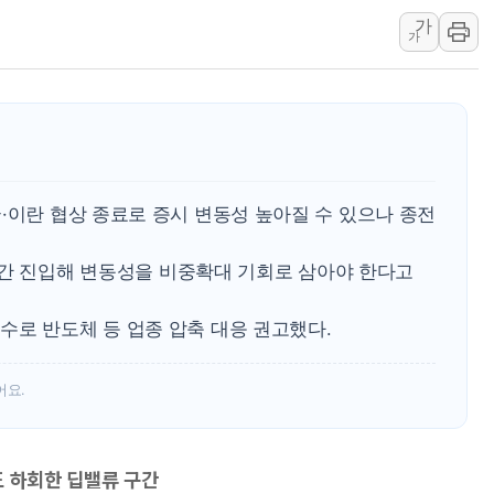
가
트럼프, '원정출산 시민권 차
가
트럼프 "이란전 조만간 끝날 
현대리바트, 원가 개선으로 실
[금/유가] 이란의 호르무즈 
뉴욕증시, 유가·금리 부담에 
이란, 오만과 호르무즈 해협 재
·이란 협상 종료로 증시 변동성 높아질 수 있으나 종전
[오늘의 국회일정] 상임위·세미
[민주 당권주자 일정] 송영길·
류 구간 진입해 변동성을 비중확대 기회로 삼아야 한다고
李대통령, 오늘 오후 2시 부
수로 반도체 등 업종 압축 대응 권고했다.
어요.
점도 하회한 딥밸류 구간