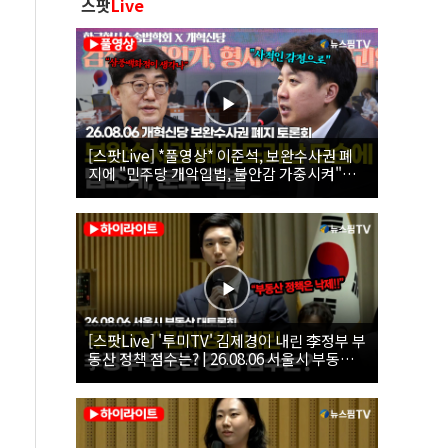
스팟
Live
[스팟Live] *풀영상* 이준석, 보완수사권 폐
지에 "민주당 개악입법, 불안감 가중시켜"｜
26.08.06 개혁신당 보완수사권 폐지 토론회
[스팟Live] '투미TV' 김제경이 내린 李정부 부
동산 정책 점수는? | 26.08.06 서울시 부동산
대토론회