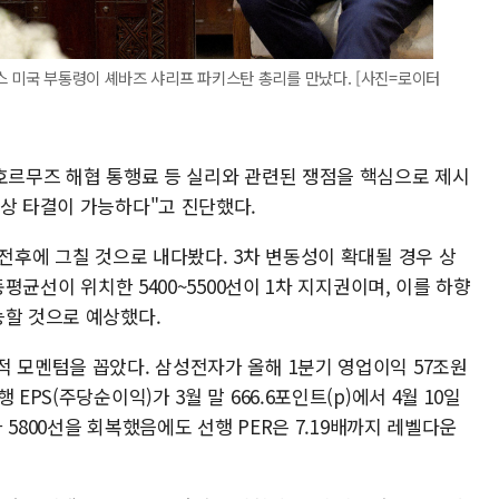
스 미국 부통령이 셰바즈 샤리프 파키스탄 총리를 만났다. [사진=로이터
 호르무즈 해협 통행료 등 실리와 관련된 쟁점을 핵심으로 제시
협상 타결이 가능하다"고 진단했다.
 전후에 그칠 것으로 내다봤다. 3차 변동성이 확대될 경우 상
동평균선이 위치한 5400~5500선이 1차 지지권이며, 이를 하향
능할 것으로 예상했다.
적 모멘텀을 꼽았다. 삼성전자가 올해 1분기 영업이익 57조원
EPS(주당순이익)가 3월 말 666.6포인트(p)에서 4월 10일
가 5800선을 회복했음에도 선행 PER은 7.19배까지 레벨다운