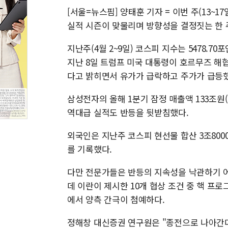
[서울=뉴스핌] 양태훈 기자 = 이번 주(13~
실적 시즌이 맞물리며 방향성을 결정짓는 한 
지난주(4월 2~9일) 코스피 지수는 5478.70포
지난 8일 트럼프 미국 대통령이 호르무즈 해
다고 밝히면서 유가가 급락하고 주가가 급등했
삼성전자의 올해 1분기 잠정 매출액 133조원(+68.
역대급 실적도 반등을 뒷받침했다.
외국인은 지난주 코스피 현선물 합산 3조80
를 기록했다.
다만 전문가들은 반등의 지속성을 낙관하기 어
데 이란이 제시한 10개 협상 조건 중 핵 프
에서 양측 간극이 첨예하다.
정해창 대신증권 연구원은 "종전으로 나아간