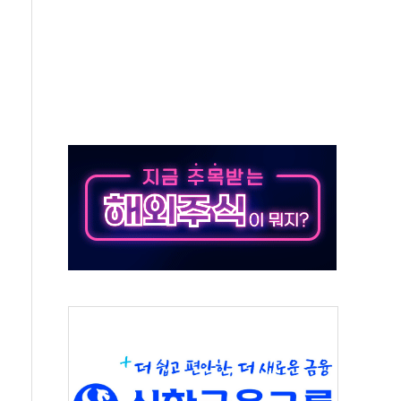
버리지 위험수위…숨은 차입이 더 큰 변수"
대응 1단계 진압 중
야, 경쟁상대 中과 비교해야"
하는 '선봉'의 대민 봉사
미사일 1발 발사… 올해 10번째·42일 만 도발
 새 안보 위기… 반군·마약카르텔이 습득해 전투 활용
어선 구조
무해한 표면 부식 물질"
분만에 진화...외국인 노동자 숨져
즌2