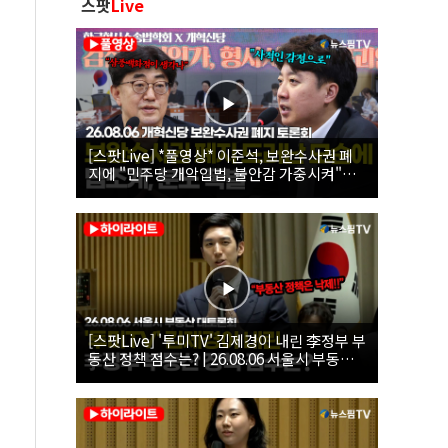
스팟
Live
[스팟Live] *풀영상* 이준석, 보완수사권 폐
지에 "민주당 개악입법, 불안감 가중시켜"｜
26.08.06 개혁신당 보완수사권 폐지 토론회
[스팟Live] '투미TV' 김제경이 내린 李정부 부
동산 정책 점수는? | 26.08.06 서울시 부동산
대토론회