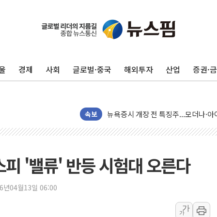
울
경제
사회
글로벌·중국
해외투자
산업
증권·
리투아니아 국방 "러, 우크라 드론으로
구광모, 내주 실리콘밸리서 젠슨 황 
뉴욕증시 개장 전 특징주...모더나
속보
김정관 장관 "영업이익 N% 성과급
뉴욕증시 프리뷰, 미 주가선물 AI주
청와대, 북한 단거리 탄도미사일 발사
피 '밸류' 반등 시험대 오른다
금값 7주 만에 최고…美 고용 둔화·
[인도증시] 중동 긴장 완화에 실적 호
26년04월13일 06:00
러, 1인칭시점 드론으로 우크라 민간
[베트남 증시] 지수 하락 속 'DGC
가
가