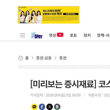
영상
포토
정치
정책·서
홈
증권·금융
증권
[미리보는 증시재료] 코스
기사입력 :
2026년04월13일 06:00
최종수정 :
20