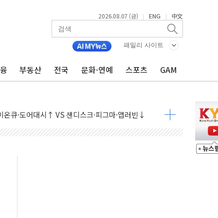
2026.08.07 (금)
ENG
中文
|
|
패밀리 사이트
금융
부동산
전국
문화·연예
스포츠
GAM
 나토 회원국 공격 검토… 거짓 깃발 작전"
재회…로봇·AI 데이터센터·모빌리티 구체화
·아이온큐·도어대시↑ VS 샌디스크·피그마·앱러빈↓
 반대…상법·자본시장법 개정 논의"
 차익실현 속 혼조세...웨스턴디지털·샌디스크↓
에 긴급 안보 점검회의
호르무즈 재개방 기대에 강세
조까지, 상승...호실적 보고 기업 상승세 뚜렷
인 '사파리' 공격… 시민들 공포감 극대화 전략
' 임시 주총 기대감에 홀로 상한가…마진 잔액은 사상 최고