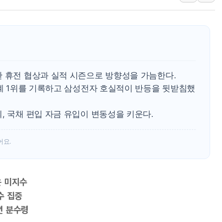
'월가의 황제' 다이먼 "금융시장 레
양주 섬유염색공장서 화재 1명 중상…
김정관 산업부 장관 "주 52시간 손봐
해군 1함대 창설 80주년…지역과 함께
[3보] 북, 원산서 동해로 단거리 탄도
란 휴전 협상과 실적 시즌으로 방향성을 가늠한다.
우크라 드론 전술, 중남미 콜롬비아에
세계 1위를 기록하고 삼성전자 호실적이 반등을 뒷받침했
동해해경, 독도 해상서 부유물 감긴 
주한미군 "오산기지 누출, 백린 아닌 
, 국채 편입 자금 유입이 변동성을 키운다.
구미 폐염산처리업체서 불 2시간30여
해군과 함께하는 '불금전파, 송정' 시
어요.
은 미지수
수 집중
션 분수령