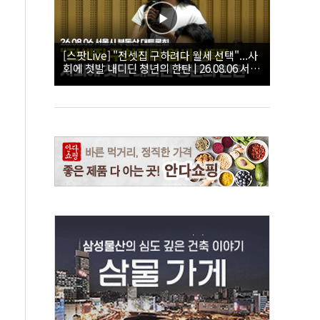
[스팟Live] "전셋집 구하려다 월세 선택"...사
회에 첫발 내디딘 청년의 한탄 | 26.08.06 서울
시 부동산 대토론회