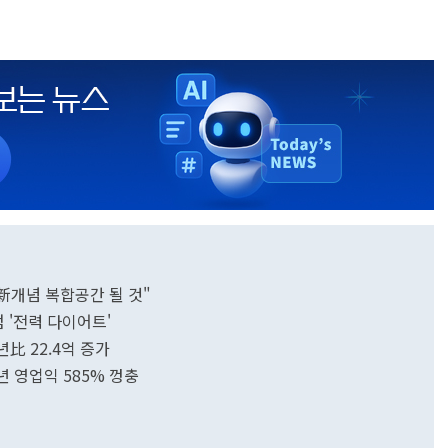
"新개념 복합공간 될 것"
점 '전력 다이어트'
년比 22.4억 증가
년 영업익 585% 껑충