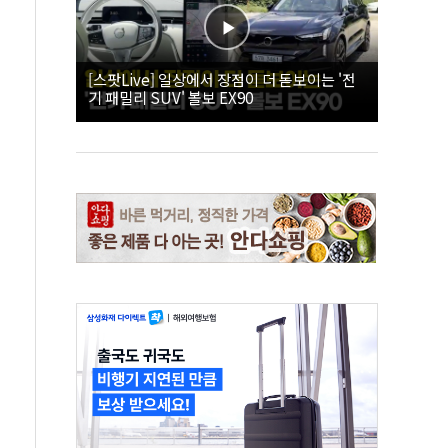
[스팟Live] 일상에서 장점이 더 돋보이는 '전
기 패밀리 SUV' 볼보 EX90