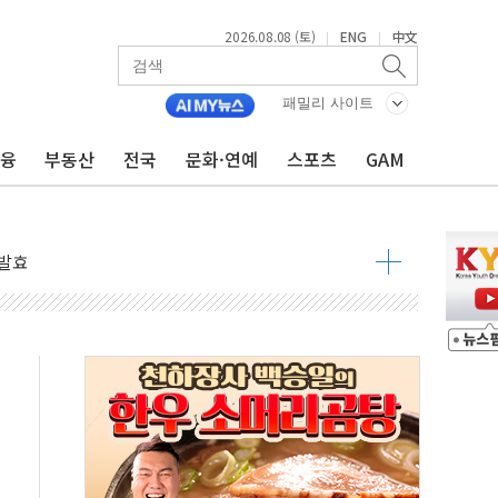
2026.08.08 (토)
ENG
中文
|
|
 물결
동
패밀리 사이트
금융
부동산
전국
문화·연예
스포츠
GAM
 구조
관측
 발효
8도 넘으면 중단
해소될 듯
것"
지대' 우려