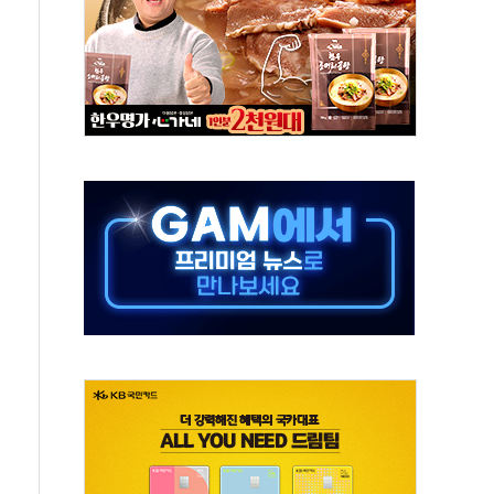
타진
청래 '격차 확대'
최고치
 요구
낮아지며 상승… STOXX 600 지수는 나흘 연속 최고치
세