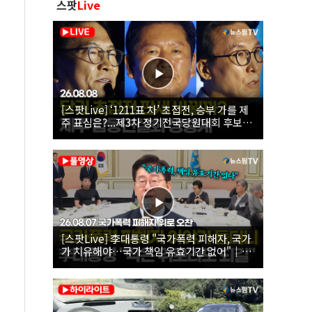
스팟
Live
[스팟Live] ‘1211표 차’ 초접전, 승부 가를 제
주 표심은?...제3차 정기전국당원대회 후보자
제주 합동연설회 생중계 | 26.08.08
[스팟Live] 李대통령 "국가폭력 피해자, 국가
가 치유해야…국가 책임 유효기간 없어"｜
26.08.07 국가폭력 피해자 위로 오찬