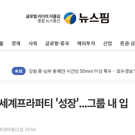
동해중부 전 해상 풍랑주의보…10일까지 최대 3.5m 높은
연일 폭염에 온열질환 사망 23명…정부, 비상대응기구 가
中 전방위 아파트 부양, 수도 베이징도 부동산 규제 철폐
울
경제
사회
글로벌·중국
해외투자
산업
증권·
인제 용대리 계곡서 수위 상승으로 피서객 7명 고립…전원
동해시, 11~14일 '별똥별 멍' 운영…페르세우스 유성우 
강원 중·남부 동해안 시간당 50mm 이상 폭우…호우경보
청양 밭에서 일하던 90대 숨져…온열질환 여부 조사
속보
폭염에 車 운전면허 기능시험 오전 집중 편성…체감온도 3
李대통령, 'ISA·주가누르기 방지법' 전면 재검토 지시
'호우 특보' 경북 울진 시간당 20~30mm 강한 비...가뭄 
세계프라퍼티 '성장'...그룹 내 입
주말 무더위·열대야 지속…내륙 곳곳 소나기
오세훈 "용산공원 주택 검토, 민주당 스스로 원칙 뒤집는 
충북 주말 무더위 지속…청주·진천 35도, 곳곳 소나기
26년04월11일 10:59
10월 보완수사권 폐지·공소청 출범…피해자들 '범죄 사각