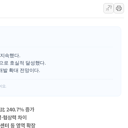
가
한상협, 업계 개인정보 보안 새판 짠다…'자율규제단체' 
가
민주당, 오늘 제주·인천 경선 발표...김민석 '재역전' vs 정
뉴욕증시, 고용 쇼크에 금리 인상 우려 후퇴…S&P500 
트럼프, 쿡 연준 이사 해임 재추진…"26일까지 의혹 소명"
유럽증시, 美 고용 예상 밖 부진에 연준 금리 인상 가능성 
미 연준 매파 기세 꺾이나…고용 감소에 9월 동결 전망 우
 지속했다.
으로 호실적 달성했다.
개발 확대 전망이다.
어요.
 240.7% 증가
성·협상력 차이
센터 등 영역 확장