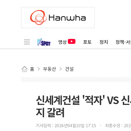
영상
포토
정치
정책·서
홈
부동산
건설
신세계건설 '적자' VS 신
지 갈려
기사입력 :
2026년04월10일 17:15
최종수정 :
20