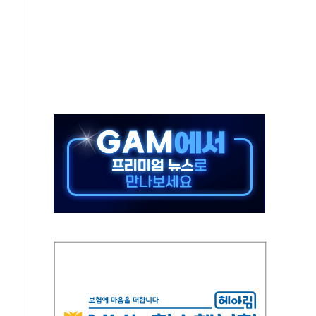
 주재… "전폭적 공급 확대·속도전 총력"
…美 태양광주 급등
해도 놀랍지 않아"
태양광 착공…여의도 1.6배 규모
...금융주 낙폭 커
부정책 아냐" 해명
~9일 최대 100mm 호우
체결… 수니파 국가들의 새 안보 협력 구도