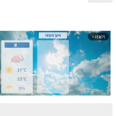
더보기
arrow_forward_ios
Mute