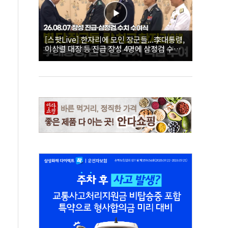
[스팟Live] 한자리에 모인 장군들...李대통령,
이상렬 대장 등 진급 장성 4명에 삼정검 수치
직접 수여｜26.08.07 장성 진급·삼정검 수치
수여식