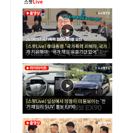
스팟
Live
[스팟Live] 李대통령 "국가폭력 피해자, 국가
가 치유해야…국가 책임 유효기간 없어"｜
26.08.07 국가폭력 피해자 위로 오찬
[스팟Live] 일상에서 장점이 더 돋보이는 '전
기 패밀리 SUV' 볼보 EX90