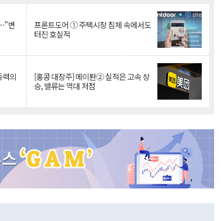
…"변
프론트도어 ① 주택시장 침체 속에서도
터진 호실적
 동력의
[홍콩 대장주] 메이퇀② 실적은 고속 상
승, 밸류는 역대 저점