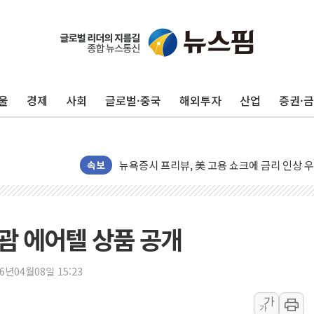
울
경제
사회
글로벌·중국
해외투자
산업
증권·
이란의 핵심 원유 수출항 '하르그섬', 최근 1
美 고용 쇼크에 엔화 장중 급등…시장은 "또 
[AI MY 뉴스] 뉴욕 반도체주 프리뷰...美 고
뉴욕증시 프리뷰, 美 고용 쇼크에 금리 인상 
속보
[종합] 美 7월 고용 2만3000명 감소 '쇼크'
[사진] 이슬람 수니파 3개국, 공동방위협정 
뉴욕증시 개장 전 특징주...아틀라시안·클
 괌 에어텔 상품 공개
보훈부, 미 DPAA와 MOU… "6·25 미군 실
트럼프 "금리 내려야"…파월 때와 달리 워시엔
26년04월08일 15:23
특정 정치인 측근 포항시 정책특보 내정설...포
가
가
李 "해남 태양광, 대한민국 다음 100년 밑거