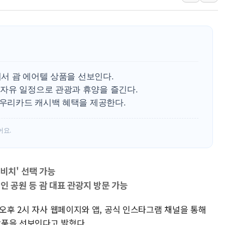
李 대통령, '6시간 마라톤 부동산 2차 회의'
트럼프, 中 겨냥 폴리실리콘 관세 15% 부과
[사진] 빈살만과 에르도안의 만남
이란와이어 "이란 최고지도자 위독…곧 사망
남동발전, 해남군에 국내 최대 규모 400MW 
에서 괌 에어텔 상품을 선보인다.
[인도증시] 중동 불안 속 유가 상승에 소폭 하락
자유 일정으로 관광과 휴양을 즐긴다.
 우리카드 캐시백 혜택을 제공한다.
황희 '폐버스 청년주택' SNS 글 역풍에 "정
폭염 누그러지고 가뭄 숙지나...경북동해안권 8
어요.
사우디·튀르키예·파키스탄, '공동방위협정' 
짓비치' 선택 가능
인 공원 등 괌 대표 관광지 방문 가능
 오후 2시 자사 웹페이지와 앱, 공식 인스타그램 채널을 통해
 상품을 선보인다고 밝혔다.