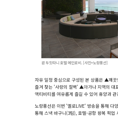
괌 두짓타니 호텔 메인로비. [사진=노랑풍선]
자유 일정 중심으로 구성된 본 상품은 ▲깨끗
즐겨 찾는 '사랑의 절벽' ▲아가나 지역의 대표
액티비티를 여유롭게 즐길 수 있어 휴양과 관
노랑풍선은 이번 '옐로LIVE' 방송을 통해 
통해 스낵 바구니(3팀), 호텔-공항 왕복 픽업 