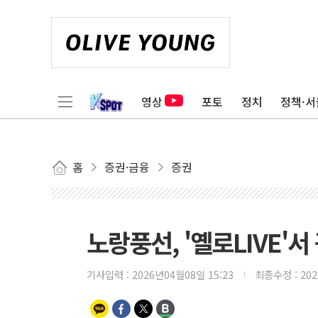
영상
포토
정치
정책·서
홈
증권·금융
증권
노랑풍선, '옐로LIVE'서
기사입력 :
2026년04월08일 15:23
최종수정 :
20