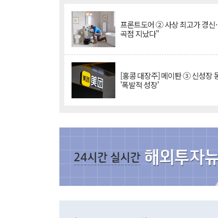
프론트도어 ② 사상 최고가 경신
곡점 지났다"
[홍콩 대장주] 메이퇀 ③ 신성장
'폭발적 성장'