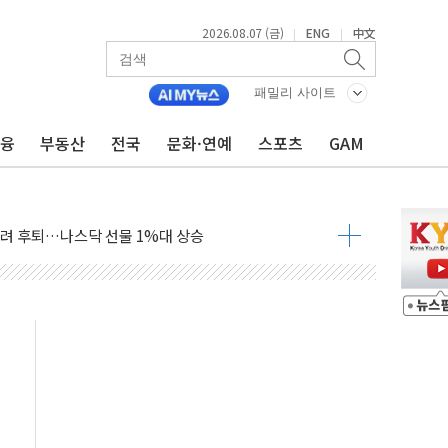
2026.08.07 (금)
ENG
中文
|
|
패밀리 사이트
금융
부동산
전국
문화·연예
스포츠
GAM
주일 이상 '올스톱'… 美 해상봉쇄 영향
개입했나" 촉각
용 쇼크에 반도체주 '활짝'
우려 후퇴…나스닥 선물 1%대 상승
…9월 금리 인상 기대 후퇴
체결
라우드플레어·태양광주↑ VS 트레이드데스크·웬디스↓
종자 7359명 끝까지 찾겠다"
 톤 낮춰
항시 '시끌'
름…수도권 집중 완화 전환점"