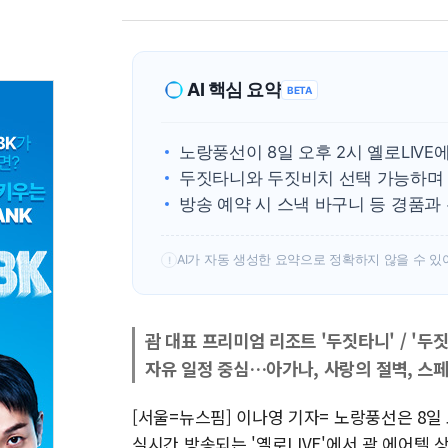
AI 핵심 요약
BETA
노랑풍선이 8일 오후 2시 옐로LIVE
두짓타니와 두짓비치 선택 가능하며 
방송 예약 시 스낵 바구니 등 경품과
AI가 자동 생성한 요약으로 정확하지 않을 수 있
!
괌 대표 프리미엄 리조트 '두짓타니' / '두
자유 일정 중심…아가나, 사랑의 절벽, 스페
[서울=뉴스핌] 이나영 기자= 노랑풍선은 8일
실시간 방송되는 '옐로LIVE'에서 괌 에어텔