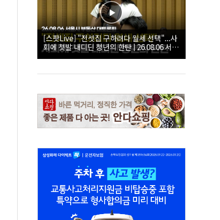
[스팟Live] "전셋집 구하려다 월세 선택"...사
회에 첫발 내디딘 청년의 한탄 | 26.08.06 서울
시 부동산 대토론회