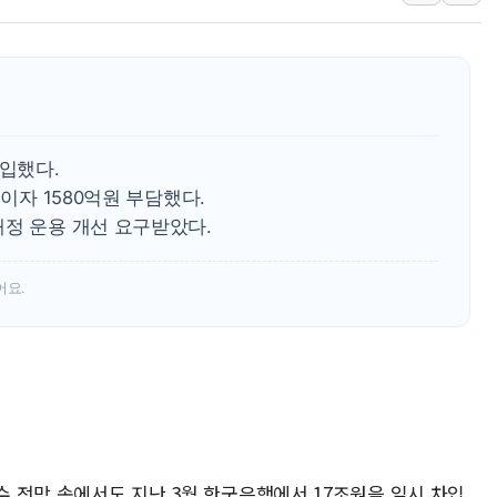
주한미군 "오산기지 누출, 백린 아닌 
구미 폐염산처리업체서 불 2시간30여
해군과 함께하는 '불금전파, 송정' 시
차입했다.
 이자 1580억원 부담했다.
재정 운용 개선 요구받았다.
어요.
세수 전망 속에서도 지난 3월 한국은행에서 17조원을 일시 차입