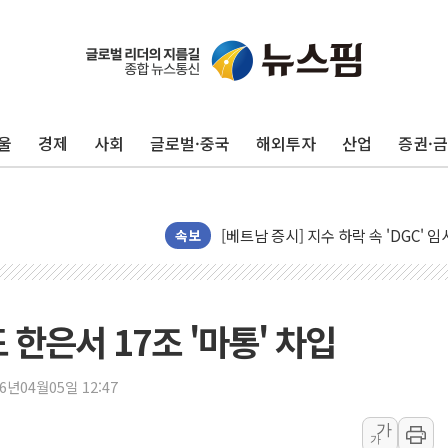
뉴욕증시 개장 전 특징주...모더나
김정관 장관 "영업이익 N% 성과급
뉴욕증시 프리뷰, 미 주가선물 AI주
청와대, 북한 단거리 탄도미사일 발사
울
경제
사회
글로벌·중국
해외투자
산업
증권·
금값 7주 만에 최고…美 고용 둔화·
[인도증시] 중동 긴장 완화에 실적 호
러, 1인칭시점 드론으로 우크라 민간
[베트남 증시] 지수 하락 속 'DGC
속보
'월가의 황제' 다이먼 "금융시장 레
양주 섬유염색공장서 화재 1명 중상…
김정관 산업부 장관 "주 52시간 손봐
 한은서 17조 '마통' 차입
해군 1함대 창설 80주년…지역과 함께
[3보] 북, 원산서 동해로 단거리 탄도
26년04월05일 12:47
우크라 드론 전술, 중남미 콜롬비아에
가
가
동해해경, 독도 해상서 부유물 감긴 