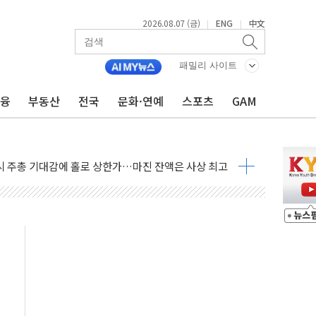
·아이온큐·도어대시↑ VS 샌디스크·피그마·앱러빈↓
2026.08.07 (금)
ENG
中文
|
|
 반대…상법·자본시장법 개정 논의"
 차익실현 속 혼조세...웨스턴디지털·샌디스크↓
패밀리 사이트
에 긴급 안보 점검회의
금융
부동산
전국
문화·연예
스포츠
GAM
호르무즈 재개방 기대에 강세
조까지, 상승...호실적 보고 기업 상승세 뚜렷
인 '사파리' 공격… 시민들 공포감 극대화 전략
' 임시 주총 기대감에 홀로 상한가…마진 잔액은 사상 최고
버리지 위험수위…숨은 차입이 더 큰 변수"
대응 1단계 진압 중
야, 경쟁상대 中과 비교해야"
하는 '선봉'의 대민 봉사
미사일 1발 발사… 올해 10번째·42일 만 도발
 새 안보 위기… 반군·마약카르텔이 습득해 전투 활용
어선 구조