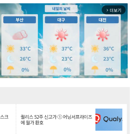
더보기
arrow_forward_ios
Mute
리스크
퀄리스 52주 신고가 ① 어닝서프라이즈
에 월가 환호