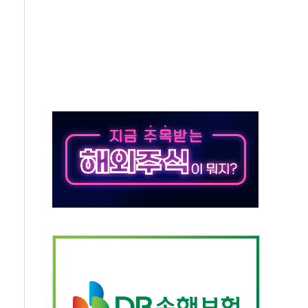
무해한 표면 부식 물질"
분만에 진화...외국인 노동자 숨져
즌2