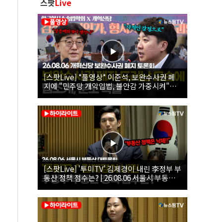
스팟
Live
[스팟Live] *풀영상* 이준석, 보완수사권 폐
지에 "민주당 개악입법, 불안감 가중시켜"｜
26.08.06 개혁신당 보완수사권 폐지 토론회
[스팟Live] '투미TV' 김제경이 내린 李정부 부
동산 정책 점수는? | 26.08.06 서울시 부동산
대토론회