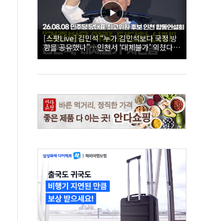
[스팟Live] 김민석 “누가 김민석보다 국정 방
향을 공유했나”…인천서 ‘대체불가’ 외쳤다 |
26.08.08 더불어민주당 당대표·최고위원 후
보 인천 합동연설회