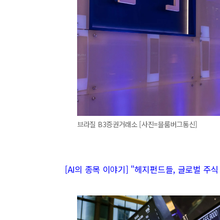
브라질 B3증권거래소 [사진=블룸버그통신]
[AI의 종목 이야기] "헤지펀드들, 글로벌 주식