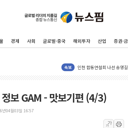
울
경제
사회
글로벌·중국
해외투자
산업
증권·
울진·영덕 '호우특보'-포항 '
[종합] 김민석, 정청래에 '0.86
인천 합동연설회 나선 송영길
김민석, 2주차 제주·인천 경선서
속보
인사하는 김민석 당대표 후보
[속보] 민주, 제주·인천 경선 결
[속보] 민주, 인천 경선 결과 발
보 GAM - 맛보기편 (4/3)
[속보] 민주, 제주 경선 결과 발
이번주 국내 주요 금융일정(8.1
26년04월03일 16:57
美, 이란전 출구전략 만지작
가
가
강릉·동해·삼척 시간당 최대 