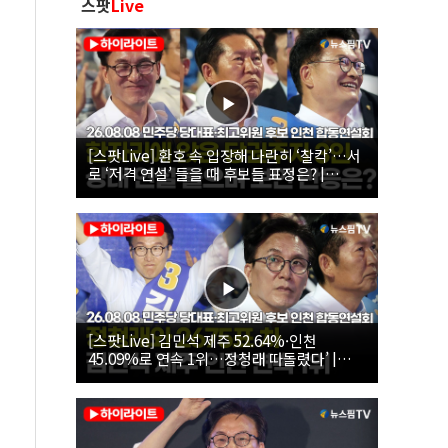
스팟
Live
[스팟Live] 환호 속 입장해 나란히 ‘찰칵’…서
로 ‘저격 연설’ 들을 때 후보들 표정은? |
26.08.08 더불어민주당 당대표·최고위원 후
보 인천 합동연설회
[스팟Live] 김민석 제주 52.64%·인천
45.09%로 연속 1위…정청래 따돌렸다’ |
26.08.08 더불어민주당 당대표·최고위원 후
보 인천 합동연설회