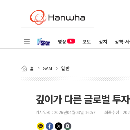
영상
포토
정치
정책·서
홈
GAM
일반
깊이가 다른 글로벌 투자 정
기사입력 :
2026년04월03일 16:57
최종수정 :
20