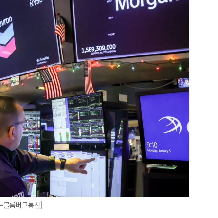
진=블룸버그통신]