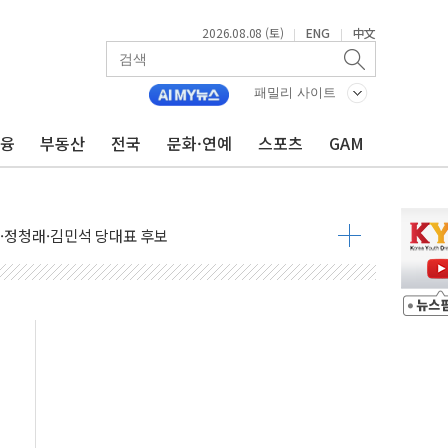
2026.08.08 (토)
ENG
中文
|
|
패밀리 사이트
금융
부동산
전국
문화·연예
스포츠
GAM
산사태 주의보'...경북도, 호우 피해·통제구간 없어
%p' 차 재역전 성공...金 45.42% vs 鄭 44.56%
·정청래·김민석 당대표 후보
 정청래에 승리...47.75% vs 42.08%
과 발표...김민석 47.75% 정청래 42.08%
표...김민석 45.09% 정청래 43.27% 송영길 11.63%
표...김민석 52.64% 정청래 39.89% 송영길 7.47%
0~8.14)
…공습 한계·탄약 부족 현실화
50㎜ 폭우…강원 동해안 강한 비 이어져