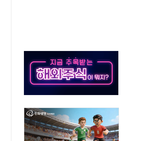
 환경미화원 수거차에 치여 사망
동…60대 남성 2명 숨져
보는 일 없게"…'결혼 페널티' 22개 과제 손본다
터보트 전복…1명 사망·1명 실종
의 날 참석..."국제적 시민 연대로 목소리 내야"
 실종 60대 나흘만에 숨진 채 발견
 살해 10대 아들 체포
' 받아친 정청래…제주 연설서 신경전 고조
지시…與 "적극 환영"·野 "졸속 국정"