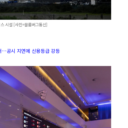
스 시설 [사진=블룸버그통신]
투매…공시 지연에 신용등급 강등