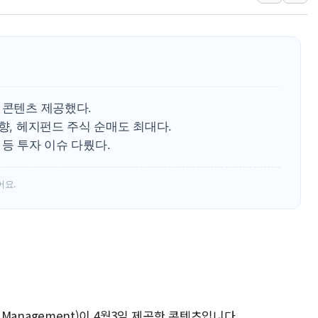
폐기물 수거하다 참변…60대
서울 중랑구 주택가서 흉기 난
李대통령 "결혼 때문에 손해 
여수 오동도 인근 해상서 모
추미애, '위안부' 피해자 기림
 콘텐츠 제공했다.
인천 선재도 갯벌서 해루질 중
향, 헤지펀드 주식 순매도 최대다.
축 등 투자 이슈 다뤘다.
인천서 말다툼 중 어머니 흉기
'화합' 꺼낸 김민석에 '뻔뻔
어요.
李대통령, ISA 개편 재검토 
t Management)이 4월3일 제공한 콘텐츠입니다.