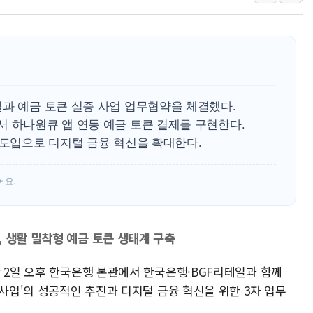
서울 재건축·재개발
[인사] 공정거래
KDB생명 본입찰
반도체공학회 "R&
카카오, 2026년 
일과 예금 토큰 실증 사업 업무협약을 체결했다.
현대카드, 박재범·
서 하나원큐 앱 연동 예금 토큰 결제를 구현한다.
[르포] 육군, 20
 도입으로 디지털 금융 혁신을 확대한다.
어요.
 생활 밀착형 예금 토큰 생태계 구축
 2일 오후 한국은행 본관에서 한국은행·BGF리테일과 함께
 사업'의 성공적인 추진과 디지털 금융 혁신을 위한 3자 업무