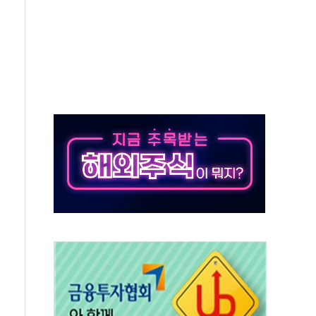
 정상화시 5년 내 9만가구 순증...이주 대란도 제한적
위원회
 3파전…한화·흥국·한투 참여
D직 주 52시간제 개선해야…기술격차 확대 막아야"
임금협약 타결…연봉 6.3% 인상
실리카겔 등 8~9월 공연 라인업 공개
31년까지 3개 보급단 '1등급 스마트 물류센터' 전환