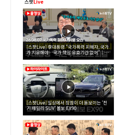
스팟
Live
[스팟Live] 李대통령 "국가폭력 피해자, 국가
가 치유해야…국가 책임 유효기간 없어"｜
26.08.07 국가폭력 피해자 위로 오찬
[스팟Live] 일상에서 장점이 더 돋보이는 '전
기 패밀리 SUV' 볼보 EX90