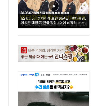
[스팟Live] 한자리에 모인 장군들...李대통령,
이상렬 대장 등 진급 장성 4명에 삼정검 수치
직접 수여｜26.08.07 장성 진급·삼정검 수치
수여식