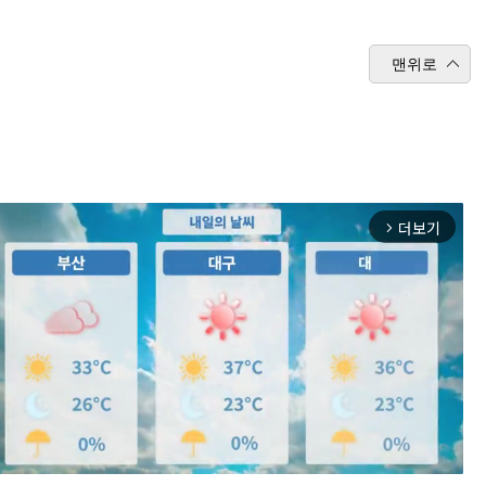
맨위로
더보기
arrow_forward_ios