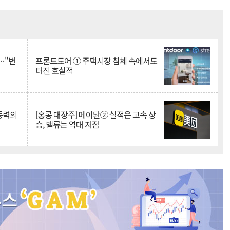
Mute
…"변
프론트도어 ① 주택시장 침체 속에서도
터진 호실적
 동력의
[홍콩 대장주] 메이퇀② 실적은 고속 상
승, 밸류는 역대 저점