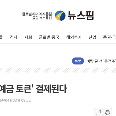
'변기 수리' 집주
워트, 상반기 영업
프롬바이오, 10일
울
경제
사회
글로벌·중국
해외투자
산업
증권·
NH농협생명, 농작
아바코, 2분기 매출
랩지노믹스 "디엑솜
속보
보로노이, 폐암 치료
푸본현대생명, 육군
교보생명, '교보K
'예금 토큰' 결제된다
벼랑 끝 선 '동전
1순위보다 낮은 
26년04월03일 08:52
컴투스 '제우스: 오
가
네이버 클립, 시청
가