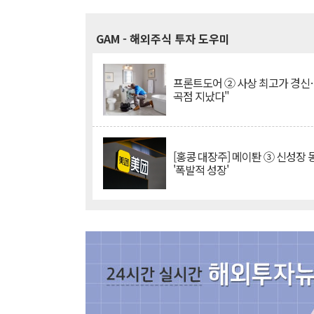
GAM
- 해외주식 투자 도우미
프론트도어 ② 사상 최고가 경신
곡점 지났다"
[홍콩 대장주] 메이퇀 ③ 신성장
'폭발적 성장'