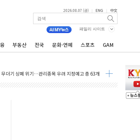
2026.08.07 (금)
ENG
中文
|
|
인에게 흉기 휘두른 30대 세입자…경찰, 현행범 체포
패밀리 사이트
이익 30억원
 거래 재개…"재무구조 개편"
금융
부동산
전국
문화·연예
스포츠
GAM
업 중 온열질환 보장…폭염기 신속 보상 강화
 120억원
과 美 암 진단 분야 독점 라이선스 계약"
제 'VRN11' 캐나다 IND 신청
 3군단과 군 장병 금융교육·전역 지원 협약
-맞춤건강보험' 6개월 배타적사용권 획득
주' 무더기 상폐 위기…관리종목 우려 지정예고 총 63개
특별공급 경쟁률… 실수요자 관심
만의 신' 26일 출시, 유저의 캐릭터가 AI로 플레이한다
 만으로 혜택 얻는 피드코인 이벤트 진행