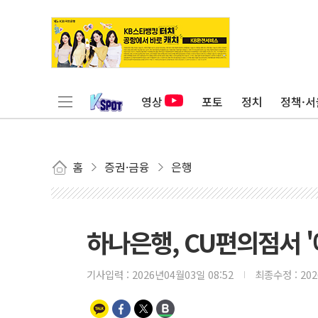
영상
포토
정치
정책·서
홈
증권·금융
은행
하나은행, CU편의점서 
기사입력 :
2026년04월03일 08:52
최종수정 :
20