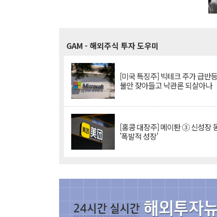
GAM
- 해외주식 투자 도우미
[미국 특징주] 빅테크 주가 급반등..
불안 잦아들고 낙관론 되살아나
[홍콩 대장주] 메이퇀 ③ 신성장
'폭발적 성장'