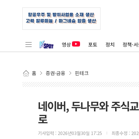
영상
포토
정치
정책·서
홈
증권·금융
핀테크
네이버, 두나무와 주식
로
기사입력 :
2026년03월30일 17:25
최종수정 :
20