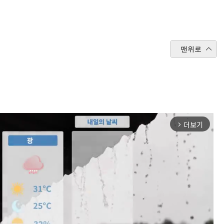
맨위로
더보기
arrow_forward_ios