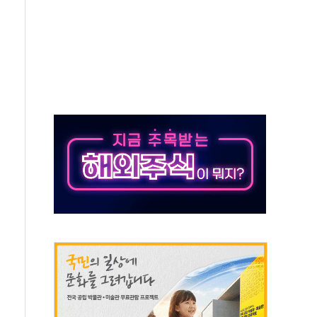
발표...정청래 47.82% 김민석 46.35% 송영길 5.83%
발표...김민석 50.30% 정청래 41.94% 송영길 7.76%
객 400명 맞이…"마음 잇는 시간 되길"
 지급 확정되나…재상고 앞두고 막판 셈법
'행복상자' 전달
극기 거꾸로' 논란…이틀만에 철거
 예술·체육요원 최대 33% 감축
 역대 최대폭 감소한 9.4%↓…유통업계 양극화 심화
 특사'로 콜롬비아 대통령 취임식 참석
시간당 30mm 강한 비...호우 피해 없어