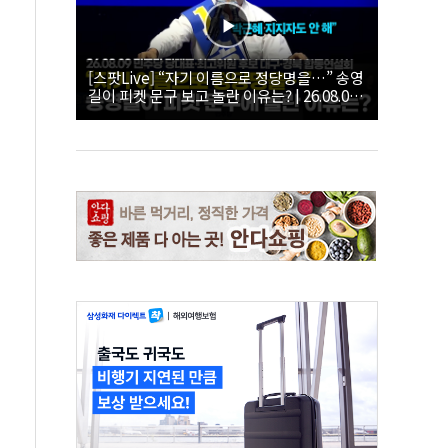
[스팟Live] “자기 이름으로 정당명을…” 송영
길이 피켓 문구 보고 놀란 이유는? | 26.08.09
더불어민주당 당대표·최고위원 후보 대구·경
북 합동연설회