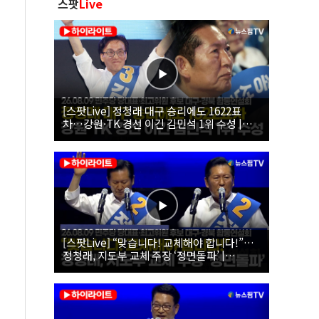
스팟
Live
[스팟Live] 정청래 대구 승리에도 1622표
차…강원·TK 경선 이긴 김민석 1위 수성 |
26.08.09 더불어민주당 당대표·최고위원 후
보 대구·경북 합동연설회
[스팟Live] “맞습니다! 교체해야 합니다!”…
정청래, 지도부 교체 주장 ‘정면돌파’ |
26.08.09 더불어민주당 당대표·최고위원 후
보 대구·경북 합동연설회