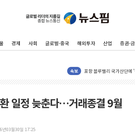
울
경제
사회
글로벌·중국
해외투자
산업
증권·
125mm 폭우 쏟아진 울진..
평택 진위면 공장서 질식사
포항 블루밸리 국가산단에 '
속보
상주 낙동강 선착장 하류서 50
[종합] 김민석, 정청래에 누적 1
민주당 경북도당위원장에 오중
교환 일정 늦춘다…거래종결 9월
인천서 말다툼 중 어머니 살
김민석, 강원·대구·경북 경선서
[속보] 민주, 강원·대구·경북 
26년03월30일 17:25
[속보] 민주, 경북 경선 결과 