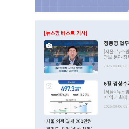
[뉴스핌 베스트 기사]
정동영 업무
[서울=뉴스핌
안보 분야 정
평화공존 발전
2026-08-06 06:
발언 중에는 
언한 것이 있
령은 공개적으
6월 경상수
주의적 희망에
관의 대북 정
[서울=뉴스핌
관 부처 장관
어 역대 최대
관의 무리한 
출 호조로 월
다. [정동영 통일부 장관이 지난달 23일 오후 서울 종로구 정부서울청사에
2026-08-06 08:
료=한국은행] 한국은행이 6일 발표한 '2026년 6월 국제수지(잠정)'에
서 취임 1주년 
면 지난 6월
부 장관 권한
1000만달러
서울 외곽 월세 200만원
발전 구상'을
이에 따라 올
적 갈등 해결
경기도, 재정 '비상 상황'