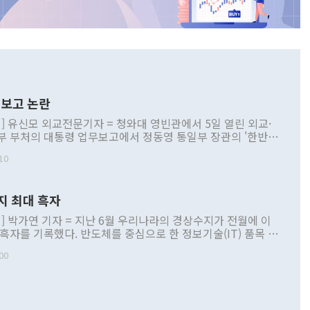
보고 논란
] 유신모 외교전문기자 = 청와대 영빈관에서 5일 열린 외교·
부 부처의 대통령 업무보고에서 정동영 통일부 장관의 '한반도
 구상'과 업무보고 발언이 논란을 빚고 있다. 이날 정 장관의
10
정부 내 조율을 거치지 않은 사안을 정책으로 추진하겠다고 공
는가 하면 사실 관계에 맞지 않은 설명도 있었다. 이재명 대통
로 신중을 기해 달라고 경고했고, 조현 외교부 장관은 '이상
지 최대 흑자
 근거한 비현실적 구상'이라는 비판을 내놨다. 그동안 정 장
책 관련 발언이 물의를 빚은 적은 여러 번 있지만 대통령과 유
] 박가연 기자 = 지난 6월 우리나라의 경상수지가 전월에 이
이 공개적으로 부정적 입장을 표명한 것은 이례적이다. 정 장
 흑자를 기록했다. 반도체를 중심으로 한 정보기술(IT) 품목 수
대북 접근법과 월권을 제어해야 한다는 목소리도 높아지고 있
간 상품수출이 처음으로 1000억달러를 넘어선 영향이다. [자
00
 따르
기자간담회를 하고 있다. [사진=통일부] 2026.07.23 ◆통일
 경상수지는 497억3000만달러 흑자로 집계됐다. 전월(386억
 넘어선 주장 정 장관은 이날 업무보고에서 '한반도 평화공존
)에 이어 두 달 연속 월간 기준 역대 최대 기록을 갈아치웠다.
 설명하면서 이재명 정부 2년차 핵심 과제로 상호 존중·평화
해 상반기 누적 경상수지 흑자는 1910억1000만달러를 기록
·핵 없는 한반도 등 3대 기본 방향을 제시했다. 정 장관은 "대