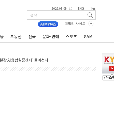
2026.08.09 (일)
ENG
中文
|
|
패밀리 사이트
금융
부동산
전국
문화·연예
스포츠
GAM
.'두천~하당'·'올미골교' 차량 통행 선제 제한
고 발생…작업자 1명 숨져
철강 AI융합실증센터' 들어선다
대 숨진 채 발견...경찰, 조사 중
.48%p 차 선두 유지...金 46.01% vs 鄭 44.53%
기 당선...합산득표율 68.63%
해 10대 구속…범행 후 반려견도 죽여
 정청래에 승리…金 48.54% vs 鄭 44.40%
경선 결과...김민석 48.54% 정청래 44.40%
발표...김민석 47.37% 정청래 45.71% 송영길 6.92%