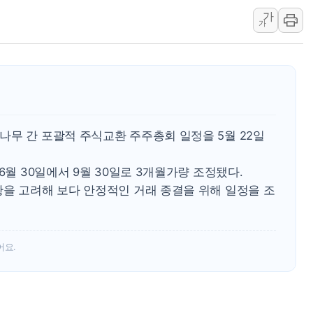
[속보] 민주, 대구 경선 결과 
가
가
[속보] 민주, 강원 경선 결과 
정재헌 CEO, SKT 장기고
최태원, 노소영에 9440억
하나금융, 명동 소상공인에 
인천시 광복절 현수막 '태
병무청, 보충역 전면 손질…
나무 간 포괄적 주식교환 주주총회 일정을 5월 22일
홈플러스發 대형마트 판매,
6월 30일에서 9월 30일로 3개월가량 조정됐다.
윤준병·이해민 의원, '정부
황을 고려해 보다 안정적인 거래 종결을 위해 일정을 조
'호우·산사태 주의보' 울진 
어요.