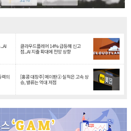
Mute
.AI
클라우드플레어 14% 급등해 신고
점...AI 지출 확대에 전망 상향
 동력의
[홍콩 대장주] 메이퇀② 실적은 고속 상
승, 밸류는 역대 저점