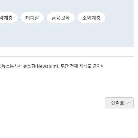
약계층
캐피탈
금융교육
소외계층
뉴스통신사 뉴스핌(Newspim), 무단 전재-재배포 금지>
맨위로