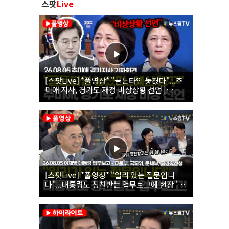
스팟
Live
[스팟Live] *풀영상* "골든타임 놓쳤다"...추
미애 지사, 경기도 재정 비상상황 선언 |
26.08.05 추미애 경기지사 기자회견
[스팟Live] *풀영상* "일리 있는 질문입니
다"...대통령도 칭찬받는 업무보고에 현장 '빵'
| 26.08.05 이재명 대통령 업무보고 - 교육부,
국교위, 문체부, 국가유산청