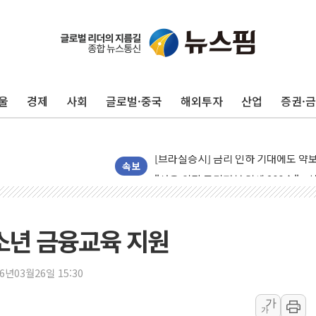
"곤드레도 AI로 판다"…성신여대, 
공개 사의 정성호에 "잘 버티라" 만
[금/유가] 국채금리 하락·이란 협상 
울
경제
사회
글로벌·중국
해외투자
산업
증권·
[장욱희의 중장년 취업에세이] 여성 
[오늘날씨] 한낮 39도 폭염 계속…전
[브라질증시] 금리 인하 기대에도 
"서울 외곽 국민평형 월세 200↑"...
속보
롯데하이마트, 8월에도 LG가전 최대 
이마트, 트레이더스 'T-카페' 일반 점
한경협 "에너지 위기 반복…탈탄소 설
소년 금융교육 지원
G80 누유·아반떼 화재 발생 가능성…
[채권/외환] 미 국채금리·달러 동반 
26년03월26일 15:30
뉴욕증시, 혼조 마감…'사상 최고' 다
가
가
트럼프 행정부, 폴리실리콘 파생제품에