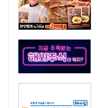
민석 후보 - 8월 6일
요 정당 - 8월 6일
시설 타격" 초강수
방 협상 '속도'
황 주목하며 보합세 마감… 유가도 큰 변동 없어