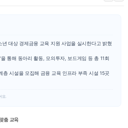
[민주 당권주자 일정] 송영길·정청래·김
[오늘의 국회일정] 세미나·기자회견·주
[오늘의 정치일정] 8월 6일(목)
이란 "美 추가 공격 시 걸프국 에너지
이란, 오만과 호르무즈 항로 합의…재개
청소년 대상 경제금융 교육 지원 사업을 실시한다고 밝혔
유럽증시, 숨가쁘게 진행되는 중동 상
 통해 동아리 활동, 모의투자, 보드게임 등 총 11회
계층 시설을 모집해 금융 교육 인프라 부족 시설 15곳
어요.
 맞춤 교육