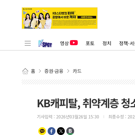
영상
포토
정치
정책·서
홈
증권·금융
카드
KB캐피탈, 취약계층 청
기사입력 :
2026년03월26일 15:30
최종수정 :
20