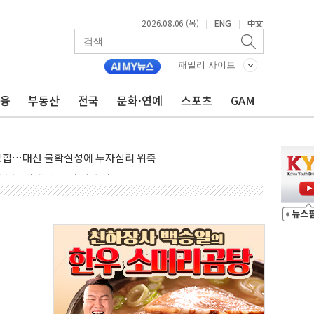
2026.08.06 (목)
ENG
中文
|
|
영월 소상공인 디지털 전환 나선다
류한 李대통령…"형소법 보완 방법 찾아달라" 주문도
패밀리 사이트
기대에 금값 4% 급등…유가 혼조
금융
부동산
전국
문화·연예
스포츠
GAM
근로자, 육아로 경력 단절…기업 인재 전략 재정립 필요
북·제주 비소식
약보합…대선 불확실성에 투자심리 위축
치솟는 월세, 수도권 집값 자극 우려
700만원 할인
포 첫 입점
비 전환 지원 강화해야"
4개 업체 51만여대 리콜
하락…유가 안정에 9월 금리 인상 기대 '후퇴'
우지수 5거래일 연속 랠리
 15% 관세 부과 추진