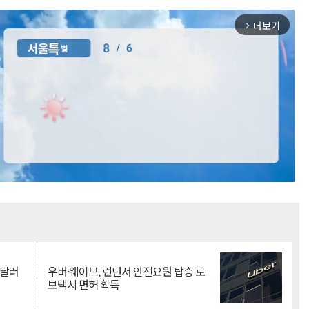
더보기
arrow_forward_ios
Mute
억달러
우버·웨이브, 런던서 안전요원 탑승 로
보택시 면허 획득