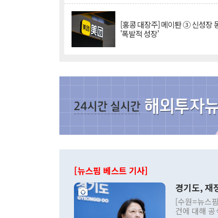
[홍콩 대장주] 메이퇀 ③ 신성장
'폭발적 성장'
[뉴스핌 베스트 기사]
경기도, 재정
[수원=뉴스핌
건에 대해 공