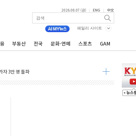
2026.08.07 (금)
ENG
中文
|
|
패밀리 사이트
금융
부동산
전국
문화·연예
스포츠
GAM
 발언' 논란 서범수·진종오 징계절차 개시
불 진화...인명피해 없어
06건 공매
X90…'올 터치'는 호불호
시간36분만에 주불진화....인명피해 없어
…자료는 전·현직 직원으로부터 확보"