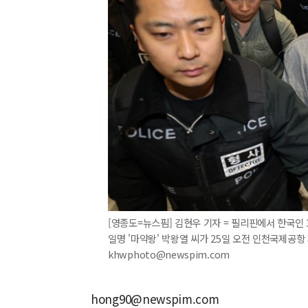
[영종도=뉴스핌] 김현우 기자 = 필리핀에서 한국인
일명 '마약왕' 박왕열 씨가 25일 오전 인천국제공항 제
khwphoto@newspim.com
hong90@newspim.com