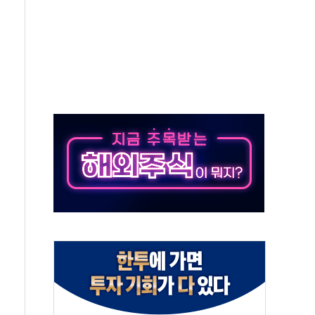
가자 3만 명 돌파
선 운항허가 취득...중국 노선 다변화
 창작자 지원 규모 2배 확대
...휴대폰 결제 최대 6000원 할인
고 제휴 전자책 요금제 출시
 호출 서비스
..지역축제 '불금전파, 송정'과 상생
비 본격화…'AI 데이터 기반 메디테크 혁신허브' 구상
로 출입 통제
동영 통일부 장관
부 장관