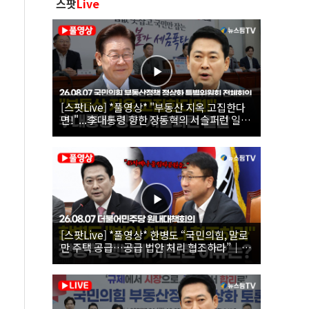
스팟
Live
[스팟Live] *풀영상* "부동산 지옥 고집한다
면!"...李대통령 향한 장동혁의 서슬퍼런 일갈
| 26.08.07 국민의힘 부동산정책 정상화 특별
위원회 전체회의
[스팟Live] *풀영상* 한병도 “국민의힘, 말로
만 주택 공급…공급 법안 처리 협조하라”｜
26.08.07 더불어민주당 원내대책회의