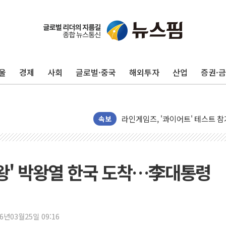
울
경제
사회
글로벌·중국
해외투자
산업
증권·
국민의힘 윤리위, '부산 돌려차기
수박으로 여름 나는 하마
속보
전남광주 구례 산불 32분 만에 주
캠코, 5918억원 규모 압류재산 15
[시승기] 공간·승차감 잡은 볼보 E
약왕' 박왕열 한국 도착…李대통령
가오픈한 홈플러스
돌아온 홈플러스
[종합] 청도 흥선리 야산 산불 1
26년03월25일 09:16
한미 법카 제보자 "신동국과 무관