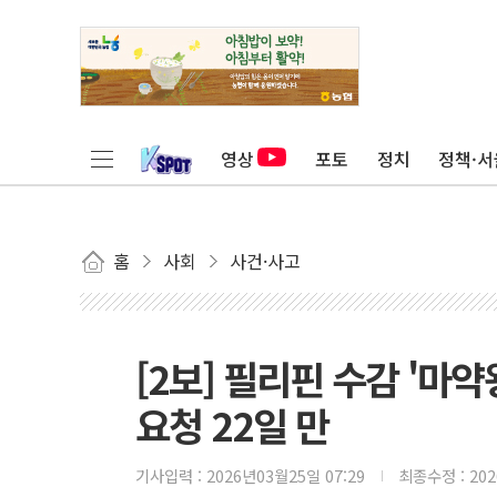
영상
포토
정치
정책·서
홈
사회
사건·사고
[2보] 필리핀 수감 '마
요청 22일 만
기사입력 :
2026년03월25일 07:29
최종수정 :
20