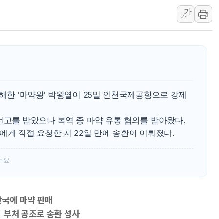
라인게임즈, '콰이어트' 테스트 참
가
가
에어로케이항공, 청주-중국 청두 노
네이버, AI 브리핑 도입 후 블로그
SKT, '8월 월간 럭키 페스타' 실시
LG헬로비전 '헬로모바일', 교보문
KTis, 02-114로 카카오 T 택시
살해한 '마약왕' 박왕열이 25일 인천국제공항으로 강제
해군1함대 '창설 80주년' 기념식.
원주시, 첨단의료복합단지 지정 준
선고를 받았으나 복역 중 마약 유통 혐의를 받아왔다.
삼척시, 무건리 이끼폭포 생태탐방
에게 직접 요청한 지 22일 만에 송환이 이뤄졌다.
임동원 전 장관과 대화 나누는 정
취재진과 대화하는 정세현 전 통일
어요.
한국에 마약 판매
 부처 공조로 송환 성사