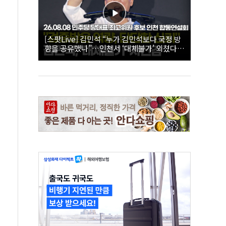
[스팟Live] 김민석 “누가 김민석보다 국정 방
향을 공유했나”…인천서 ‘대체불가’ 외쳤다 |
26.08.08 더불어민주당 당대표·최고위원 후
보 인천 합동연설회