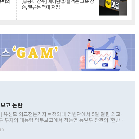
 동력의
[홍콩 대장주] 메이퇀② 실적은 고속 상
승, 밸류는 역대 저점
보고 논란
] 유신모 외교전문기자 = 청와대 영빈관에서 5일 열린 외교·
부 부처의 대통령 업무보고에서 정동영 통일부 장관의 '한반도
 구상'과 업무보고 발언이 논란을 빚고 있다. 이날 정 장관의
10
정부 내 조율을 거치지 않은 사안을 정책으로 추진하겠다고 공
는가 하면 사실 관계에 맞지 않은 설명도 있었다. 이재명 대통