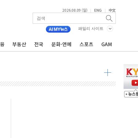
2026.08.09 (일)
ENG
中文
|
|
투입…고수온 양식장 복구·지원 '총력'
패밀리 사이트
산사태 주의보'...경북도, 호우 피해·통제구간 없어
%p' 차 재역전 성공...金 45.42% vs 鄭 44.56%
금융
부동산
전국
문화·연예
스포츠
GAM
·정청래·김민석 당대표 후보
 정청래에 승리...47.75% vs 42.08%
과 발표...김민석 47.75% 정청래 42.08%
표...김민석 45.09% 정청래 43.27% 송영길 11.63%
표...김민석 52.64% 정청래 39.89% 송영길 7.47%
0~8.14)
…공습 한계·탄약 부족 현실화
50㎜ 폭우…강원 동해안 강한 비 이어져
 환경미화원 수거차에 치여 사망