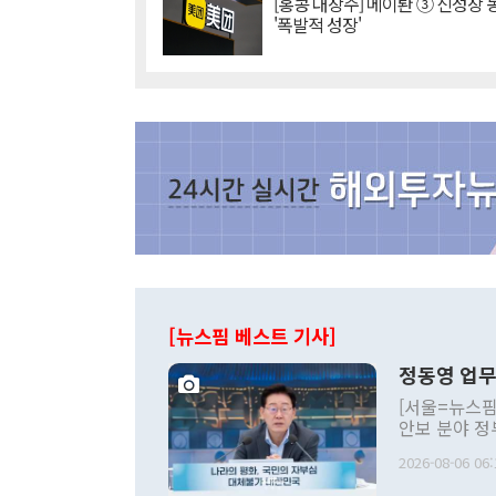
[홍콩 대장주] 메이퇀 ③ 신성장
'폭발적 성장'
[뉴스핌 베스트 기사]
정동영 업무
[서울=뉴스핌
안보 분야 정
평화공존 발전
2026-08-06 06:
발언 중에는 
언한 것이 있