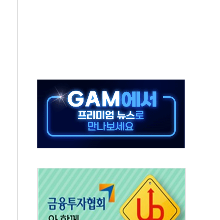
동…60대 남성 2명 숨져
보는 일 없게"…'결혼 페널티' 22개 과제 손본다
터보트 전복…1명 사망·1명 실종
의 날 참석..."국제적 시민 연대로 목소리 내야"
 실종 60대 나흘만에 숨진 채 발견
 살해 10대 아들 체포
' 받아친 정청래…제주 연설서 신경전 고조