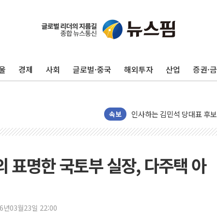
포항시 재난예산 40억 긴급 
울진·영덕 '호우특보'-포항 '
[종합] 김민석, 정청래에 '0.86
울
경제
사회
글로벌·중국
해외투자
산업
증권·
인천 합동연설회 나선 송영길
김민석, 2주차 제주·인천 경선서
인사하는 김민석 당대표 후보
속보
[속보] 민주, 제주·인천 경선 결
[속보] 민주, 인천 경선 결과 발
[속보] 민주, 제주 경선 결과 발
의 표명한 국토부 실장, 다주택 아
이번주 국내 주요 금융일정(8.1
美, 이란전 출구전략 만지작
강릉·동해·삼척 시간당 최대 
26년03월23일 22:00
폐기물 수거하다 참변…60대