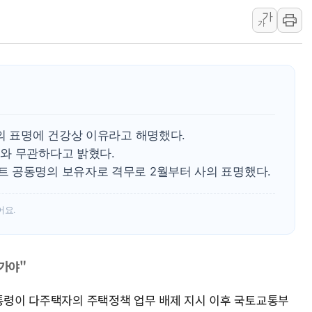
서울 중랑구 주택가서 흉기 난
가
가
李대통령 "결혼 때문에 손해 
여수 오동도 인근 해상서 모
추미애, '위안부' 피해자 기림
인천 선재도 갯벌서 해루질 중
인천서 말다툼 중 어머니 흉기
'화합' 꺼낸 김민석에 '뻔뻔
의 표명에 건강상 이유라고 해명했다.
와 무관하다고 밝혔다.
 공동명의 보유자로 격무로 2월부터 사의 표명했다.
어요.
삼가야"
대통령이 다주택자의 주택정책 업무 배제 지시 이후 국토교통부