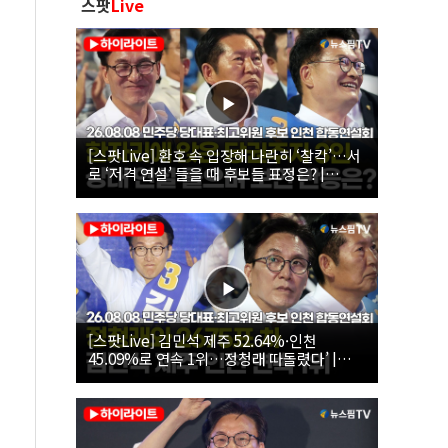
스팟
Live
[스팟Live] 환호 속 입장해 나란히 ‘찰칵’…서
로 ‘저격 연설’ 들을 때 후보들 표정은? |
26.08.08 더불어민주당 당대표·최고위원 후
보 인천 합동연설회
[스팟Live] 김민석 제주 52.64%·인천
45.09%로 연속 1위…정청래 따돌렸다’ |
26.08.08 더불어민주당 당대표·최고위원 후
보 인천 합동연설회