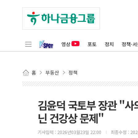
영상
포토
정치
정책·서
홈
부동산
정책
김윤덕 국토부 장관 "사
닌 건강상 문제"
기사입력 :
2026년03월23일 22:00
최종수정 :
20