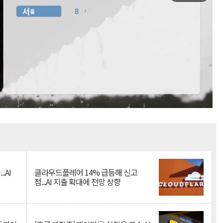
Mute
.AI
클라우드플레어 14% 급등해 신고
점...AI 지출 확대에 전망 상향