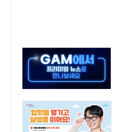
터보트 전복…1명 사망·1명 실종
의 날 참석..."국제적 시민 연대로 목소리 내야"
 실종 60대 나흘만에 숨진 채 발견
 살해 10대 아들 체포
' 받아친 정청래…제주 연설서 신경전 고조
지시…與 "적극 환영"·野 "졸속 국정"