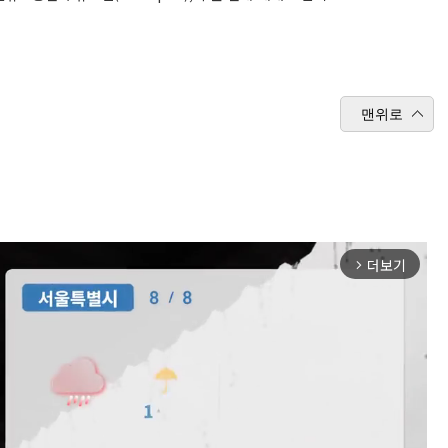
맨위로
더보기
arrow_forward_ios