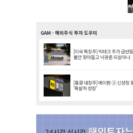
GAM
- 해외주식 투자 도우미
[미국 특징주] 빅테크 주가 급반등..
불안 잦아들고 낙관론 되살아나
[홍콩 대장주] 메이퇀 ③ 신성장
'폭발적 성장'