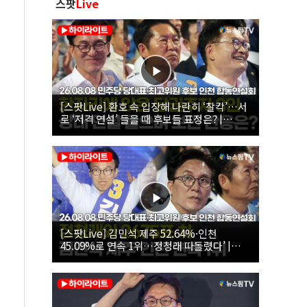
스팟
Live
[스팟Live] 환호 속 입장해 나란히 ‘찰칵’…서
로 ‘저격 연설’ 들을 때 후보들 표정은? |
26.08.08 더불어민주당 당대표·최고위원 후
보 인천 합동연설회
[스팟Live] 김민석 제주 52.64%·인천
45.09%로 연속 1위…정청래 따돌렸다’ |
26.08.08 더불어민주당 당대표·최고위원 후
보 인천 합동연설회