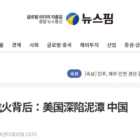
울진·영덕 '호우특보'-포항 '
[종합] 김민석, 정청래에 '0.86
인천 합동연설회 나선 송영길
울
경제
사회
글로벌·중국
해외투자
산업
증권·
김민석, 2주차 제주·인천 경선서
인사하는 김민석 당대표 후보
[속보] 민주, 제주·인천 경선 결
[속보] 민주, 인천 경선 결과 발
속보
[속보] 민주, 제주 경선 결과 발
이번주 국내 주요 금융일정(8.1
美, 이란전 출구전략 만지작
火背后：美国深陷泥潭 中国
강릉·동해·삼척 시간당 최대 
폐기물 수거하다 참변…60대
서울 중랑구 주택가서 흉기 난
26년03월20일 13:55
李대통령 "결혼 때문에 손해 