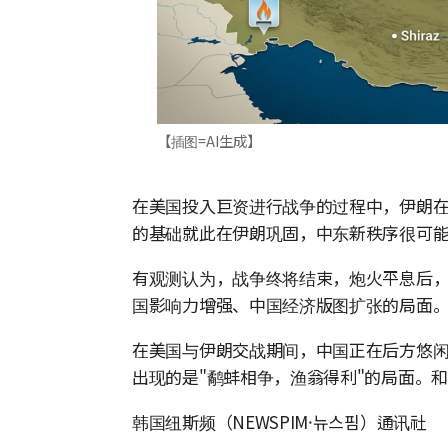
【插图=AI生成】
在美国投入巨资进行战争的过程中，伊朗
的基础就此在伊朗巩固，中东新秩序很可
有观测认为，战争终将结束，炮火平息后
国影响力增强、中国经济版图扩张的局面
在美国与伊朗交战期间，中国正在后方悠
出现的是"鹬蚌相争，渔翁得利"的局面。
韩国纽斯频（NEWSPIM·뉴스핌）通讯社