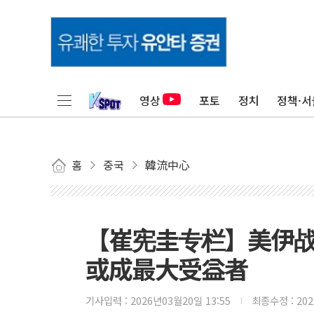
영상
포토
정치
정책·서
홈
중국
韓流中心
【崔宪圭专栏】美伊战
或成最大受益者
기사입력 :
2026년03월20일 13:55
최종수정 :
20