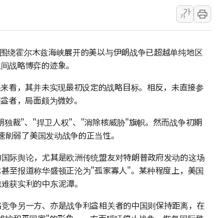
가
여수 오동도 인근 해상서 모
가
추미애, '위안부' 피해자 기림
인천 선재도 갯벌서 해루질 중
圭）围绕霍尔木兹海峡展开的美以与伊朗战争已超越单纯地区
인천서 말다툼 중 어머니 흉기
之间战略博弈的迹象。
'화합' 꺼낸 김민석에 '뻔뻔
李대통령, ISA 개편 재검토 
果来看，其并未实现最初设定的战略目标。相反，未直接参
获益者，局面颇为微妙。
独裁"、"捍卫人权"、"消除核威胁"旗帜。然而战争初期
迅速削弱了美国发动战争的正当性。
的国际舆论，尤其是欧洲传统盟友对特朗普政府发动的这场
甚至报道称华盛顿正沦为"孤家寡人"。某种程度上，美国
也难获实利的中东泥潭。
略竞争另一方、亦是战争利益相关者的中国则保持距离，在