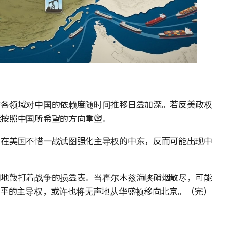
在各领域对中国的依赖度随时间推移日益加深。若反美政权
能按照中国所希望的方向重塑。
，在美国不惜一战试图强化主导权的中东，反而可能出现中
。
闲地敲打着战争的损益表。当霍尔木兹海峡硝烟散尽，可能
和平的主导权，或许也将无声地从华盛顿移向北京。（完）