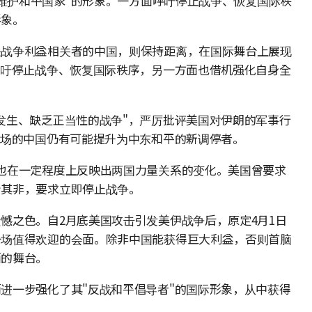
维护和平国家"的形象。一方面呼吁停止战争、恢复国际秩
形象。
是战争利益相关者的中国，则保持距离，在国际舞台上展现
呼吁停止战争、恢复国际秩序，另一方面也借机强化自身全
发生、缺乏正当性的战争"，严厉批评美国对伊朗的军事行
立场的中国仍有可能提升为中东和平的新调停者。
也在一定程度上反映出两国力量关系的变化。美国曾要求
斥其非，要求立即停止战争。
憾之色。自2月底美国攻击引发美伊战争后，原定4月1日
一场值得欢迎的会面。除非中国能获得巨大利益，否则首脑
面的舞台。
进一步强化了其"反战和平倡导者"的国际形象，从中获得