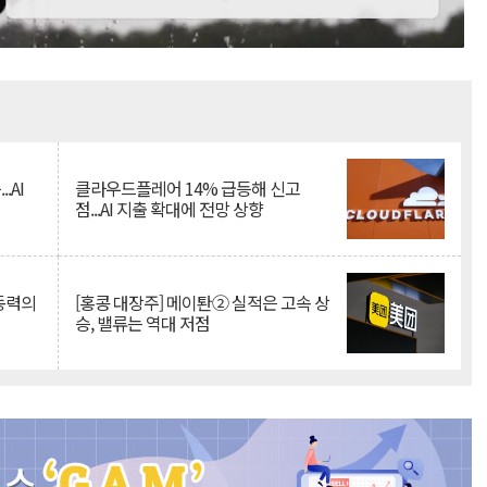
Mute
.AI
클라우드플레어 14% 급등해 신고
점...AI 지출 확대에 전망 상향
 동력의
[홍콩 대장주] 메이퇀② 실적은 고속 상
승, 밸류는 역대 저점