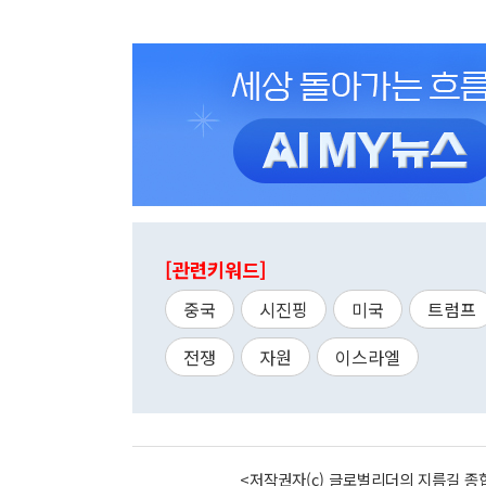
[관련키워드]
중국
시진핑
미국
트럼프
전쟁
자원
이스라엘
<저작권자(c) 글로벌리더의 지름길 종합