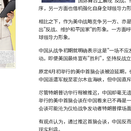
国际舞台上展现"反战、
序，另一方面也借机强化自身全球领导力
相比之下，作为美中战略竞争另一方、亦
出"反战、维护和平国家"的形象。一方面
球领导力形象。
中国从战争初期就明确表示这是"一场不应
动。即便美国最终宣布"胜利"，坚持反战
原定4月初举行的美中首脑会谈被迫延期，
中国派遣军舰至霍尔木兹海峡，但中国直
尽管特朗普访华行程被推迟，中国却毫无遗
举行的美中首脑会谈在中国看来已不再是
会谈可能沦为仅给战争发动者特朗普撑场
有观点认为，通过推迟首脑会谈，中国反而
现实利益。