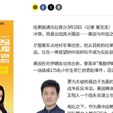
纽斯频通讯社首尔3月20日（记者 崔宪
冲突，而是出现两大强国——美国与中国
尽管美军占绝对军事优势，但从目前的结
战、仅在一旁观望的中国却似乎成为实际
美国在对伊朗发动攻击前，曾高举"推翻伊朗
一场造成175名小学生死亡的悲剧事件，
更为关键的是趋于负面
战争反应冷淡。美国媒体
正陷入一个既失去道义
相比之下，作为美中战