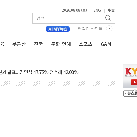
2026.08.08 (토)
ENG
中文
|
|
산사태 주의보'...경북도, 호우 피해·통제구간 없어
%p' 차 재역전 성공...金 45.42% vs 鄭 44.56%
패밀리 사이트
·정청래·김민석 당대표 후보
금융
부동산
전국
문화·연예
스포츠
GAM
 정청래에 승리...47.75% vs 42.08%
과 발표...김민석 47.75% 정청래 42.08%
표...김민석 45.09% 정청래 43.27% 송영길 11.63%
표...김민석 52.64% 정청래 39.89% 송영길 7.47%
0~8.14)
…공습 한계·탄약 부족 현실화
50㎜ 폭우…강원 동해안 강한 비 이어져
 환경미화원 수거차에 치여 사망
동…60대 남성 2명 숨져
보는 일 없게"…'결혼 페널티' 22개 과제 손본다