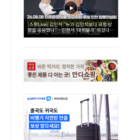
[스팟Live] 김민석 “누가 김민석보다 국정 방
향을 공유했나”…인천서 ‘대체불가’ 외쳤다 |
26.08.08 더불어민주당 당대표·최고위원 후
보 인천 합동연설회