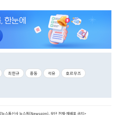
최헌규
중동
석유
호르무즈
뉴스통신사 뉴스핌(Newspim), 무단 전재-재배포 금지>