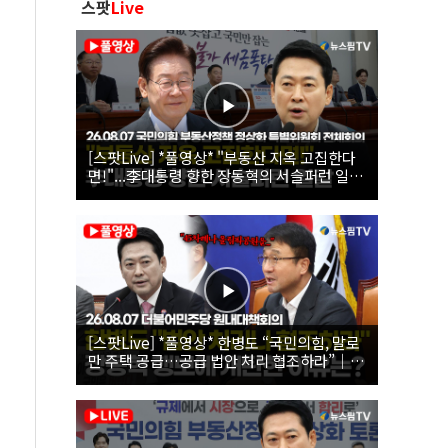
스팟
Live
[스팟Live] *풀영상* "부동산 지옥 고집한다
면!"...李대통령 향한 장동혁의 서슬퍼런 일갈
| 26.08.07 국민의힘 부동산정책 정상화 특별
위원회 전체회의
[스팟Live] *풀영상* 한병도 “국민의힘, 말로
만 주택 공급…공급 법안 처리 협조하라”｜
26.08.07 더불어민주당 원내대책회의