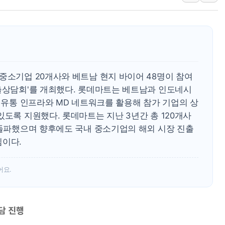
[AI 카드뉴스] 기
국민의힘 윤리위, '
수박으로 여름 나는
전남광주 구례 산불 3
캠코, 5918억원 규
중소기업 20개사와 베트남 현지 바이어 48명이 참여
[시승기] 공간·승차감
수출상담회'를 개최했다. 롯데마트는 베트남과 인도네시
지 유통 인프라와 MD 네트워크를 활용해 참가 기업의 상
가오픈한 홈플러스
있도록 지원했다. 롯데마트는 지난 3년간 총 120개사
돌아온 홈플러스
 돌파했으며 향후에도 국내 중소기업의 해외 시장 진출
[종합] 청도 흥선리 
침이다.
어요.
담 진행