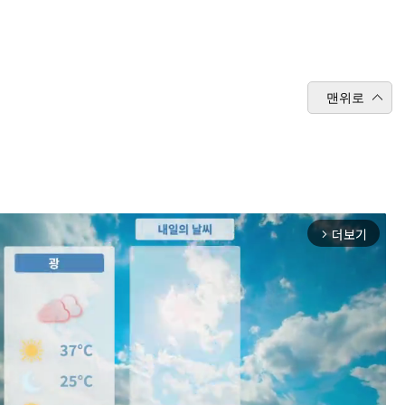
맨위로
더보기
arrow_forward_ios