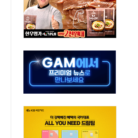
후변화가 바꾼 대한민국 여름
부산 돌려차기 발언' 논란 서범수·진종오 징계절차 개시
 하마
2분 만에 주불 진화...인명피해 없어
모 압류재산 1506건 공매
 잡은 볼보 EX90…'올 터치'는 호불호
야산 산불 1시간36분만에 주불진화....인명피해 없어