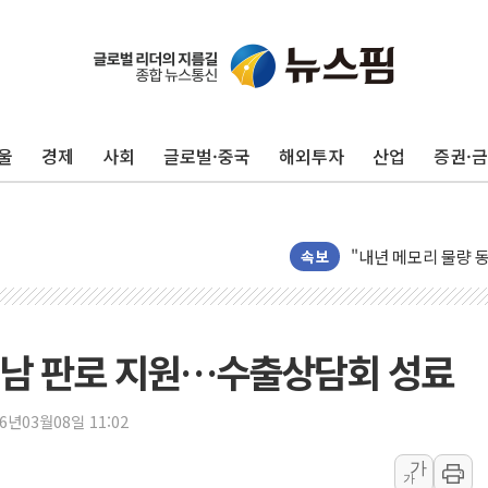
울
경제
사회
글로벌·중국
해외투자
산업
증권·
AI 메모리 향한 뜨거
건설 불황 속 내실 
"내년 메모리 물량 
현대지에프홀딩스, 자
속보
관광객 3000만명 
[뉴스핌 이 시각 PI
美 정보 당국 "푸틴,
트남 판로 지원…수출상담회 성료
인도, 바이오가스 생산
서울시, 정비사업으로 
26년03월08일 11:02
신인류콘텐츠, 핀란드 
가
가
"일부 존치" vs "