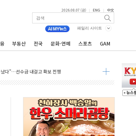
2026.08.07 (금)
ENG
中文
|
|
패밀리 사이트
금융
부동산
전국
문화·연예
스포츠
GAM
운 관심…SK하이닉스, FMS서 '풀스택' 기술력 과시
다진 한샘…B2B 확장으로 성장동력 확보
동났다"…선수금 내걸고 확보 전쟁
사주 1000억 연내 소각…2분기 영업익 853억
목표인데…외국인 숙박 부가세 환급 앞당겨 종료
CK] 축구협회 성접대 기간, 대표팀 무패 外
 몇 년 내 NATO 결속력 시험하려 한정적 침공 가능성"
에 3.5조원 투입키로...'에너지 자립' 일환
주택 36% 늘었다...공급부족 전 시장 규제 탓 커
AI 기업 Audission Oy와 운영 파트너십 체결
전면 개발"…서리풀2구역 갈등, 협의 테이블에