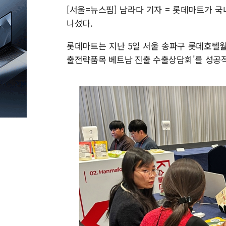
[서울=뉴스핌] 남라다 기자 = 롯데마트가 국
나섰다.
롯데마트는 지난 5일 서울 송파구 롯데호텔월
출전략품목 베트남 진출 수출상담회'를 성공적