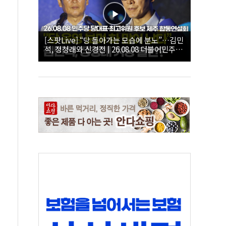
[스팟Live] “당 돌아가는 모습에 분노”…김민
석, 정청래와 신경전 | 26.08.08 더불어민주당
당대표·최고위원 후보 제주 합동연설회