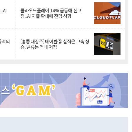
.AI
클라우드플레어 14% 급등해 신고
점...AI 지출 확대에 전망 상향
 동력의
[홍콩 대장주] 메이퇀② 실적은 고속 상
승, 밸류는 역대 저점