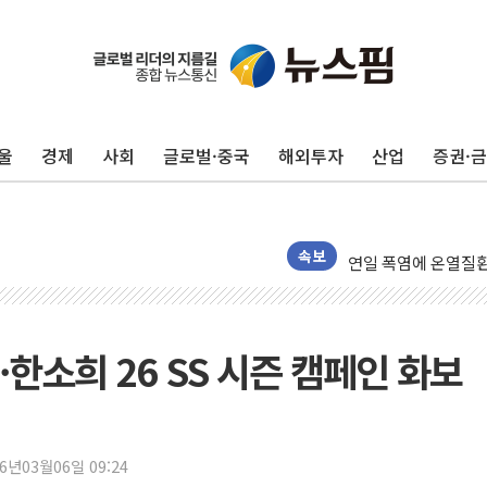
울
경제
사회
글로벌·중국
해외투자
산업
증권·
'화합' 꺼낸 김민석
李대통령, ISA 개편
동해중부 전 해상 풍
연일 폭염에 온열질환
속보
中 전방위 아파트 부
인제 용대리 계곡서 
동해시, 11~14일 
한소희 26 SS 시즌 캠페인 화보
강원 중·남부 동해안
청양 밭에서 일하던 
폭염에 車 운전면허 
26년03월06일 09:24
李대통령, 'ISA·주