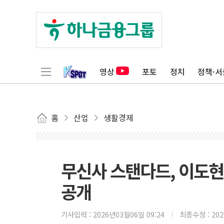
영상
포토
정치
정책·서
홈
산업
생활경제
무신사 스탠다드, 이도현·
공개
기사입력 :
2026년03월06일 09:24
최종수정 :
20