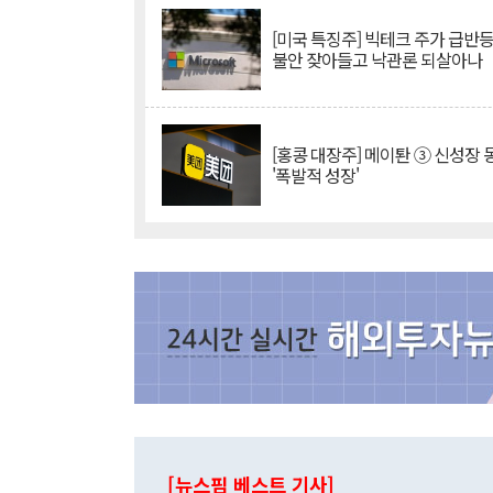
[미국 특징주] 빅테크 주가 급반등..
불안 잦아들고 낙관론 되살아나
[홍콩 대장주] 메이퇀 ③ 신성장
'폭발적 성장'
[뉴스핌 베스트 기사]