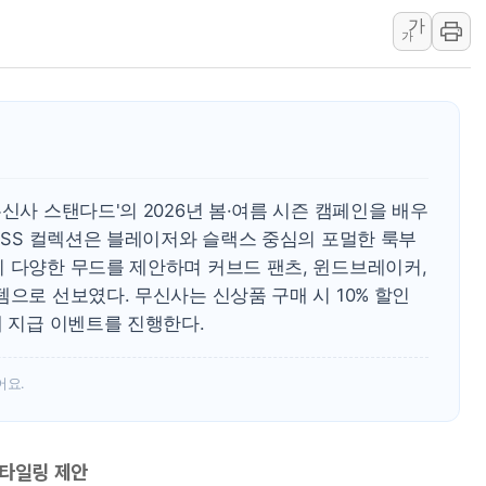
가
'호우 특보' 경북 울진
가
주말 무더위·열대야
오세훈 "용산공원 주
충북 주말 무더위 지
10월 보완수사권 폐
한상협, 업계 개인정
신사 스탠다드'의 2026년 봄·여름 시즌 캠페인을 배우
민주당, 오늘 제주·인천
6 SS 컬렉션은 블레이저와 슬랙스 중심의 포멀한 룩부
뉴욕증시, 고용 쇼크
지 다양한 무드를 제안하며 커브드 팬츠, 윈드브레이커,
트럼프, 쿡 연준 이사
템으로 선보였다. 무신사는 신상품 구매 시 10% 할인
배 지급 이벤트를 진행한다.
어요.
스타일링 제안