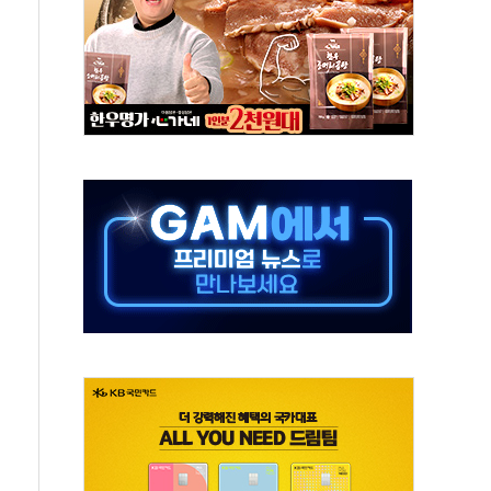
 시간당 20~30mm 강한 비...가뭄 해소될 듯
 지속…내륙 곳곳 소나기
택 검토, 민주당 스스로 원칙 뒤집는 것"
속…청주·진천 35도, 곳곳 소나기
지·공소청 출범…피해자들 '범죄 사각지대' 우려
보 보안 새판 짠다…'자율규제단체' 타진
 경선 발표...김민석 '재역전' vs 정청래 '격차 확대'
에 금리 인상 우려 후퇴…S&P500 최고치
 해임 재추진…"26일까지 의혹 소명" 요구