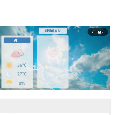
더보기
arrow_forward_ios
Mute