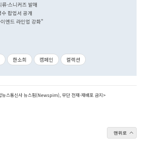
 의류·스니커즈 발매
 성수 팝업서 공개
하이엔드 라인업 강화"
한소희
캠페인
컬렉션
뉴스통신사 뉴스핌(Newspim), 무단 전재-재배포 금지>
맨위로