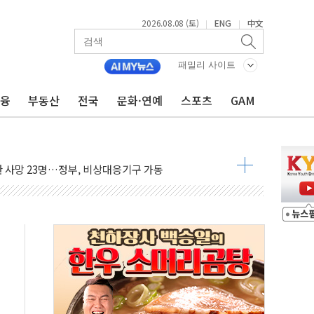
2026.08.08 (토)
ENG
中文
|
|
패밀리 사이트
금융
부동산
전국
문화·연예
스포츠
GAM
에 '뻔뻔' 받아친 정청래…제주 연설서 신경전 고조
 재검토 지시…與 "적극 환영"·野 "졸속 국정"
랑주의보…10일까지 최대 3.5m 높은 물결
 사망 23명…정부, 비상대응기구 가동
양, 수도 베이징도 부동산 규제 철폐
수위 상승으로 피서객 7명 고립…전원 구조
'별똥별 멍' 운영…페르세우스 유성우 관측
 시간당 50mm 이상 폭우…호우경보 발효
90대 숨져…온열질환 여부 조사
기능시험 오전 집중 편성…체감온도 38도 넘으면 중단
가누르기 방지법' 전면 재검토 지시