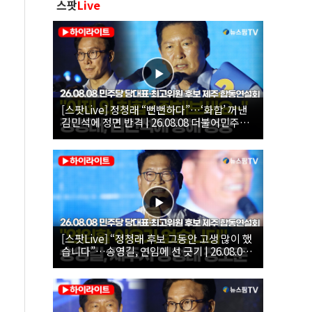
스팟
Live
[스팟Live] 정청래 “뻔뻔하다”…‘화합’ 꺼낸
김민석에 정면 반격 | 26.08.08 더불어민주당
당대표·최고위원 후보 제주 합동연설회
[스팟Live] “정청래 후보 그동안 고생 많이 했
습니다”…송영길, 연임에 선 긋기 | 26.08.08
더불어민주당 당대표·최고위원 후보 제주 합
동연설회