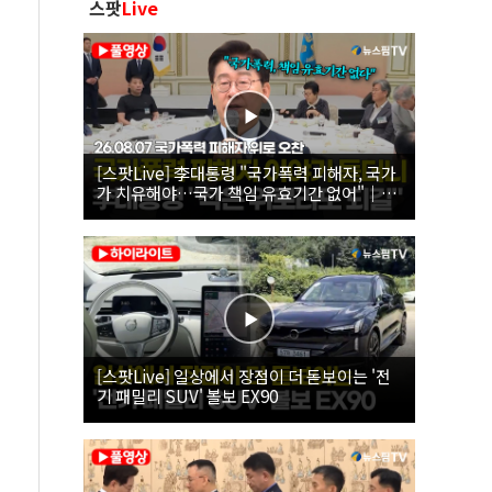
스팟
Live
[스팟Live] 李대통령 "국가폭력 피해자, 국가
가 치유해야…국가 책임 유효기간 없어"｜
26.08.07 국가폭력 피해자 위로 오찬
[스팟Live] 일상에서 장점이 더 돋보이는 '전
기 패밀리 SUV' 볼보 EX90