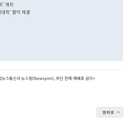
회' 개최
점대학' 협약 체결
뉴스통신사 뉴스핌(Newspim), 무단 전재-재배포 금지>
맨위로