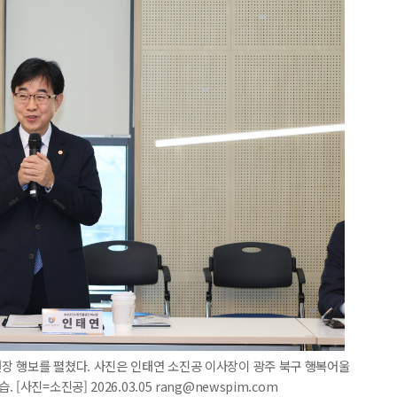
장 행보를 펼쳤다. 사진은 인태연 소진공 이사장이 광주 북구 행복어울
사진=소진공] 2026.03.05 rang@newspim.com