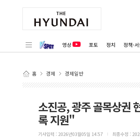
영상
포토
정치
정책·서
홈
경제
경제일반
소진공, 광주 골목상권 
록 지원"
기사입력 :
2026년03월05일 14:57
최종수정 :
20