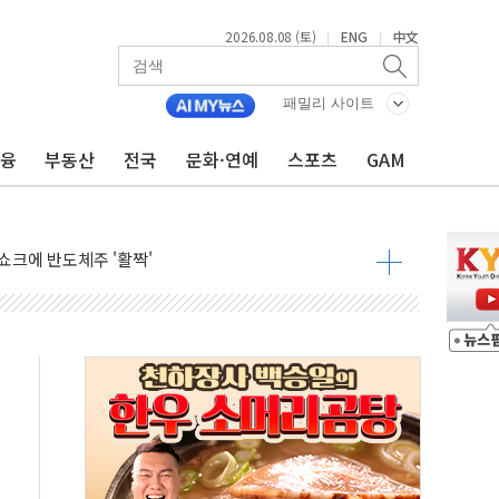
2026.08.08 (토)
ENG
中文
|
|
체결… 이스라엘·이란 위협에 맞설 자체 억지력 강화
 다음 주"
패밀리 사이트
령…트럼프 제동
금융
부동산
전국
문화·연예
스포츠
GAM
 이상 '올스톱'… 美 해상봉쇄 영향
개입했나" 촉각
용 쇼크에 반도체주 '활짝'
우려 후퇴…나스닥 선물 1%대 상승
…9월 금리 인상 기대 후퇴
체결
라우드플레어·태양광주↑ VS 트레이드데스크·웬디스↓
종자 7359명 끝까지 찾겠다"
 톤 낮춰
항시 '시끌'
름…수도권 집중 완화 전환점"