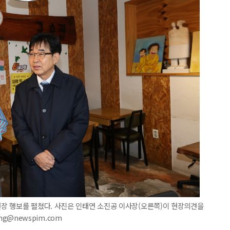
장 행보를 펼쳤다. 사진은 인태연 소진공 이사장(오른쪽)이 현장의견을
ang@newspim.com