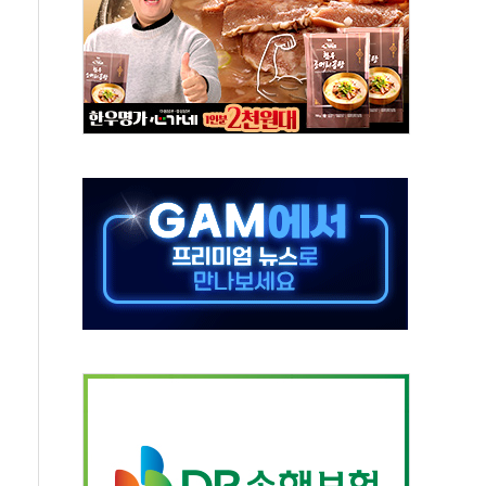
 주재… "전폭적 공급 확대·속도전 총력"
…美 태양광주 급등
해도 놀랍지 않아"
태양광 착공…여의도 1.6배 규모
...금융주 낙폭 커