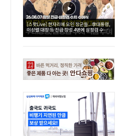
[스팟Live] 한자리에 모인 장군들...李대통령,
이상렬 대장 등 진급 장성 4명에 삼정검 수치
직접 수여｜26.08.07 장성 진급·삼정검 수치
수여식