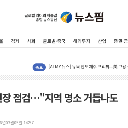
[종합] 이슬람 수니파 3국, '공동방위협정' 
트럼프, 백신·자폐증 행정명령 검토…"이르면
美 항소법원, 백악관 무도회장 공사 중단 명
울
경제
사회
글로벌·중국
해외투자
산업
증권·
이란 핵심 원유 수출항 '하르그섬', 최근 1주일
美 고용 쇼크에 엔화 장중 급등…시장은 "또 
[AI MY 뉴스] 뉴욕 반도체주 프리뷰...美 고
뉴욕증시 프리뷰, 美 고용 쇼크에 금리 인상 
속보
[종합] 美 7월 고용 2만3000명 감소 '쇼크'
[사진] 이슬람 수니파 3개국, 공동방위협정 
뉴욕증시 개장 전 특징주...아틀라시안·클
현장 점검…"지역 명소 거듭나도
보훈부, 미 DPAA와 MOU… "6·25 미군 실
트럼프 "금리 내려야"…파월 때와 달리 워시엔
특정 정치인 측근 포항시 정책특보 내정설...포
26년03월05일 14:57
李 "해남 태양광, 대한민국 다음 100년 밑거