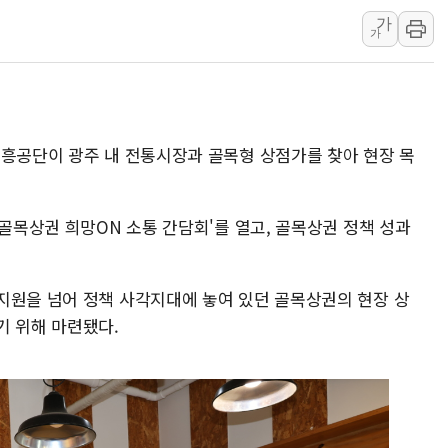
가
李 대통령, '6시간 마라톤 부동산 2차 회의'
가
트럼프, 中 겨냥 폴리실리콘 관세 15% 부과
[사진] 빈살만과 에르도안의 만남
이란와이어 "이란 최고지도자 위독…곧 사망
남동발전, 해남군에 국내 최대 규모 400MW 
진흥공단이 광주 내 전통시장과 골목형 상점가를 찾아 현장 목
[인도증시] 중동 불안 속 유가 상승에 소폭 하락
 골목상권 희망ON 소통 간담회'를 열고, 골목상권 정책 성과
지원을 넘어 정책 사각지대에 놓여 있던 골목상권의 현장 상
기 위해 마련됐다.