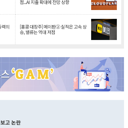
점...AI 지출 확대에 전망 상향
 동력의
[홍콩 대장주] 메이퇀② 실적은 고속 상
승, 밸류는 역대 저점
보고 논란