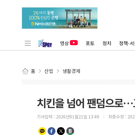
영상
포토
정치
정책·서
홈
산업
생활경제
치킨을 넘어 팬덤으로…교
기사입력 :
2026년01월21일 13:49
최종수정 :
20