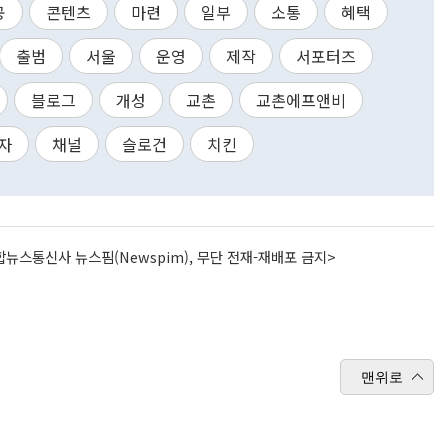
공
콘텐츠
마련
일부
소통
혜택
출범
서울
운영
제작
서포터즈
블로그
개성
교촌
교촌에프앤비
자
채널
슬로건
치킨
뉴스통신사 뉴스핌(Newspim), 무단 전재-재배포 금지>
맨위로