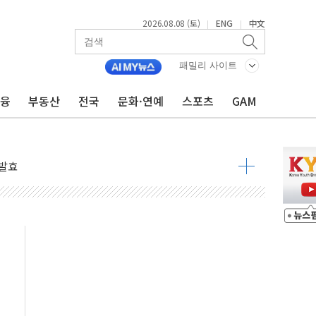
2026.08.08 (토)
ENG
中文
|
|
 물결
동
패밀리 사이트
금융
부동산
전국
문화·연예
스포츠
GAM
 구조
관측
 발효
8도 넘으면 중단
해소될 듯
것"
지대' 우려