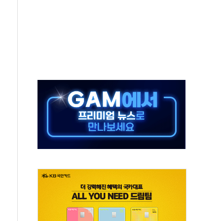
타진
청래 '격차 확대'
최고치
 요구
낮아지며 상승… STOXX 600 지수는 나흘 연속 최고치
세