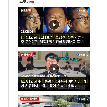
스팟
Live
[스팟Live] ‘1211표 차’ 초접전, 승부 가를 제
주 표심은?...제3차 정기전국당원대회 후보자
제주 합동연설회 생중계 | 26.08.08
[스팟Live] 李대통령 "국가폭력 피해자, 국가
가 치유해야…국가 책임 유효기간 없어"｜
26.08.07 국가폭력 피해자 위로 오찬