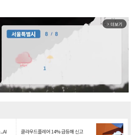
더보기
arrow_forward_ios
Mute
.AI
클라우드플레어 14% 급등해 신고