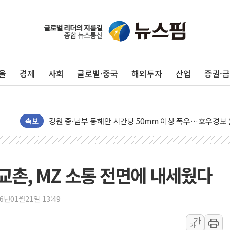
동해중부 전 해상 풍랑주의보…10일까지 최대 3.5m 높은
연일 폭염에 온열질환 사망 23명…정부, 비상대응기구 가
中 전방위 아파트 부양, 수도 베이징도 부동산 규제 철폐
울
경제
사회
글로벌·중국
해외투자
산업
증권·
인제 용대리 계곡서 수위 상승으로 피서객 7명 고립…전원
동해시, 11~14일 '별똥별 멍' 운영…페르세우스 유성우 
강원 중·남부 동해안 시간당 50mm 이상 폭우…호우경보
청양 밭에서 일하던 90대 숨져…온열질환 여부 조사
속보
폭염에 車 운전면허 기능시험 오전 집중 편성…체감온도 3
李대통령, 'ISA·주가누르기 방지법' 전면 재검토 지시
'호우 특보' 경북 울진 시간당 20~30mm 강한 비...가뭄 
촌, MZ 소통 전면에 내세웠다
주말 무더위·열대야 지속…내륙 곳곳 소나기
오세훈 "용산공원 주택 검토, 민주당 스스로 원칙 뒤집는 
26년01월21일 13:49
충북 주말 무더위 지속…청주·진천 35도, 곳곳 소나기
가
가
10월 보완수사권 폐지·공소청 출범…피해자들 '범죄 사각