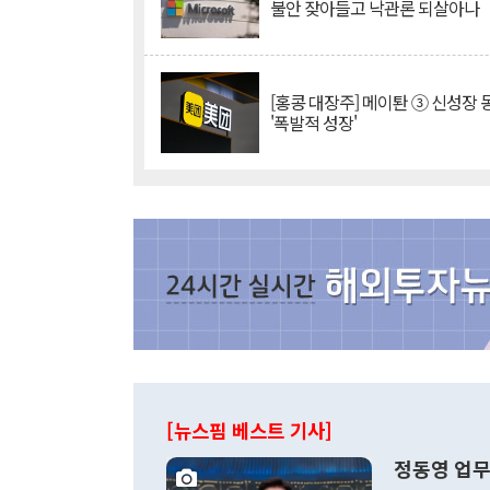
불안 잦아들고 낙관론 되살아나
[홍콩 대장주] 메이퇀 ③ 신성장
'폭발적 성장'
[뉴스핌 베스트 기사]
정동영 업무