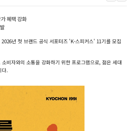
한상협, 업계 개인정보 보안 새판 짠다…'자율규제단체' 
민주당, 오늘 제주·인천 경선 발표...김민석 '재역전' vs 정
참가 혜택 강화
뉴욕증시, 고용 쇼크에 금리 인상 우려 후퇴…S&P500 
선발
트럼프, 쿡 연준 이사 해임 재추진…"26일까지 의혹 소명"
2026년 첫 브랜드 공식 서포터즈 'K-스피커스' 11기를 모집
유럽증시, 美 고용 예상 밖 부진에 연준 금리 인상 가능성 
미 연준 매파 기세 꺾이나…고용 감소에 9월 동결 전망 우
 소비자와의 소통을 강화하기 위한 프로그램으로, 젊은 세대
다.