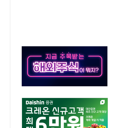
체결
라우드플레어·태양광주↑ VS 트레이드데스크·웬디스↓
종자 7359명 끝까지 찾겠다"
 톤 낮춰
항시 '시끌'
름…수도권 집중 완화 전환점"
 주재… "전폭적 공급 확대·속도전 총력"
…美 태양광주 급등
해도 놀랍지 않아"
태양광 착공…여의도 1.6배 규모
...금융주 낙폭 커