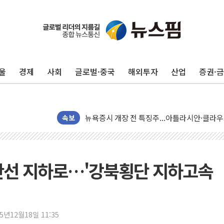
울
경제
사회
글로벌·중국
해외투자
산업
증권·
[종합] 이슬람 수니파 3국, '공동방위협정' 
속보
트럼프, 백신·자폐증 행정명령 검토…"이르면
美 항소법원, 백악관 무도회장 공사 중단 명
이란 핵심 원유 수출항 '하르그섬', 최근 1주일
간선 지하로…'강북횡단 지하고속
美 고용 쇼크에 엔화 장중 급등…시장은 "또 
[AI MY 뉴스] 뉴욕 반도체주 프리뷰...美 고
뉴욕증시 프리뷰, 美 고용 쇼크에 금리 인상 
25년12월18일 11:35
[종합] 美 7월 고용 2만3000명 감소 '쇼크'