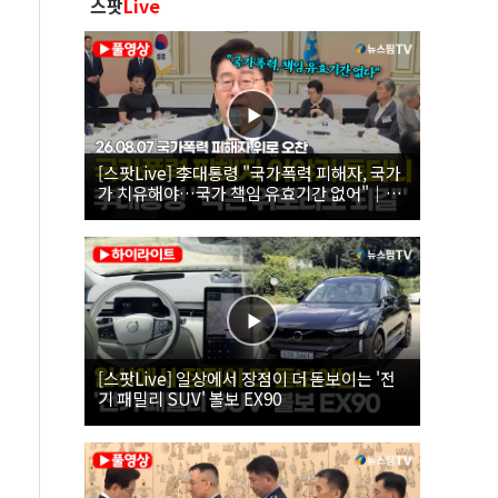
스팟
Live
[스팟Live] 李대통령 "국가폭력 피해자, 국가
가 치유해야…국가 책임 유효기간 없어"｜
26.08.07 국가폭력 피해자 위로 오찬
[스팟Live] 일상에서 장점이 더 돋보이는 '전
기 패밀리 SUV' 볼보 EX90