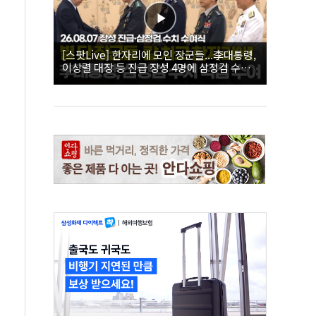
[스팟Live] 한자리에 모인 장군들...李대통령,
이상렬 대장 등 진급 장성 4명에 삼정검 수치
직접 수여｜26.08.07 장성 진급·삼정검 수치
수여식