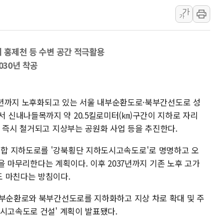
가
[사진] 이슬람 수니파 3개국, 공동방위협정 
가
뉴욕증시 개장 전 특징주...아틀라시안·클
보훈부, 미 DPAA와 MOU… "6·25 미군 실
리 홍제천 등 수변 공간 적극활용
트럼프 "금리 내려야"…파월 때와 달리 워시엔
030년 착공
특정 정치인 측근 포항시 정책특보 내정설...포
李 "해남 태양광, 대한민국 다음 100년 밑거
李 대통령, '6시간 마라톤 부동산 2차 회의'
35년까지 노후화되고 있는 서울 내부순환도로·북부간선도로 성
 신내나들목까지 약 20.5킬로미터(㎞)구간이 지하로 자리
트럼프, 中 겨냥 폴리실리콘 관세 15% 부과
통 즉시 철거되고 지상부는 공원화 사업 등을 추진한다.
[사진] 빈살만과 에르도안의 만남
이란와이어 "이란 최고지도자 위독…곧 사망
합 지하도로를 '강북횡단 지하도시고속도로'로 명명하고 오
남동발전, 해남군에 국내 최대 규모 400MW 
사업을 마무리한다는 계획이다. 이후 2037년까지 기존 노후 고가
[인도증시] 중동 불안 속 유가 상승에 소폭 하락
도 마친다는 방침이다.
내부순환로와 북부간선도로를 지하화하고 지상 차로 확대 및 주
도시고속도로 건설' 계획이 발표됐다.