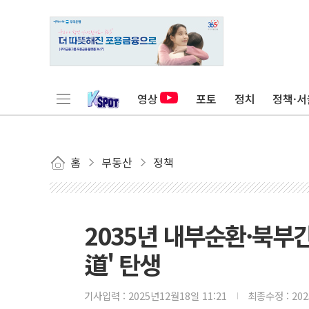
영상
포토
정치
정책·서
홈
부동산
정책
2035년 내부순환·북부
道' 탄생
기사입력 :
2025년12월18일 11:21
최종수정 :
20