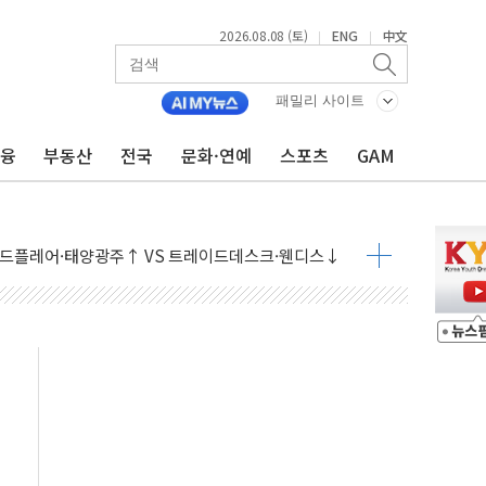
2026.08.08 (토)
ENG
中文
|
|
패밀리 사이트
금융
부동산
전국
문화·연예
스포츠
GAM
체결… 이스라엘·이란 위협에 맞설 자체 억지력 강화
 다음 주"
령…트럼프 제동
 이상 '올스톱'… 美 해상봉쇄 영향
개입했나" 촉각
용 쇼크에 반도체주 '활짝'
우려 후퇴…나스닥 선물 1%대 상승
…9월 금리 인상 기대 후퇴