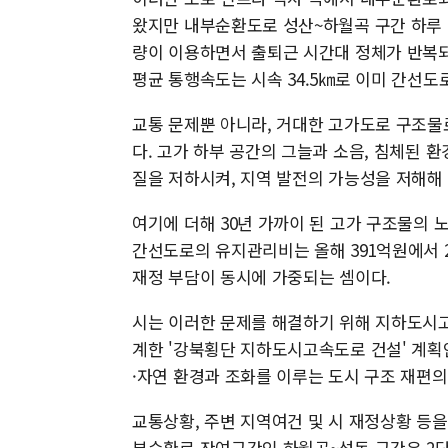
왔지만 내부순환도로 성산~하월곡 구간 하루 약
량이 이용하면서 출퇴근 시간대 정체가 반복되
평균 통행속도는 시속 34.5㎞로 이미 간선
교통 문제뿐 아니라, 거대한 고가도로 구조물
다. 고가 하부 공간의 그늘과 소음, 침체된
질을 저하시켜, 지역 발전의 가능성을 저해해 
여기에 더해 30년 가까이 된 고가 구조물의
간선도로의 유지관리비는 올해 391억원에서 2
재정 부담이 동시에 가중되는 셈이다.
시는 이러한 문제를 해결하기 위해 지하도시고
계한 '강북횡단 지하도시고속도로 건설' 계획
·자연 환경과 조화를 이루는 도시 구조 재편
교통상황, 주변 지역여건 및 시 재정상황 등
부순환로 잔여구간인 하월곡~성동 구간은 2