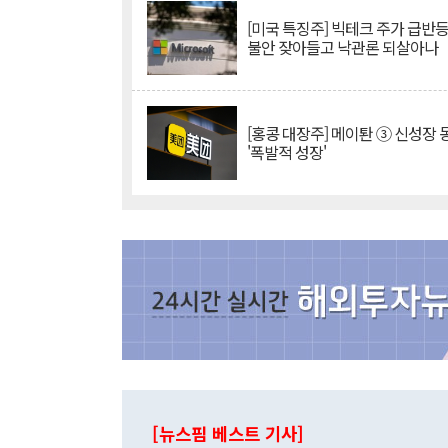
[미국 특징주] 빅테크 주가 급반등..
불안 잦아들고 낙관론 되살아나
[홍콩 대장주] 메이퇀 ③ 신성장
'폭발적 성장'
[뉴스핌 베스트 기사]