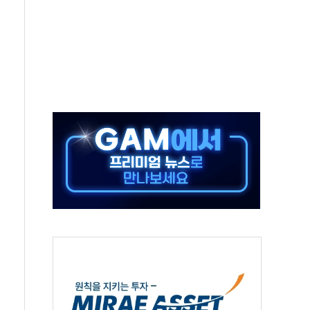
발표...김민석 50.30% 정청래 41.94% 송영길 7.76%
객 400명 맞이…"마음 잇는 시간 되길"
 지급 확정되나…재상고 앞두고 막판 셈법
'행복상자' 전달
극기 거꾸로' 논란…이틀만에 철거
 예술·체육요원 최대 33% 감축
 역대 최대폭 감소한 9.4%↓…유통업계 양극화 심화
 특사'로 콜롬비아 대통령 취임식 참석
시간당 30mm 강한 비...호우 피해 없어
방…野 "청년 우롱 기괴" vs 與 "송구한 해프닝"