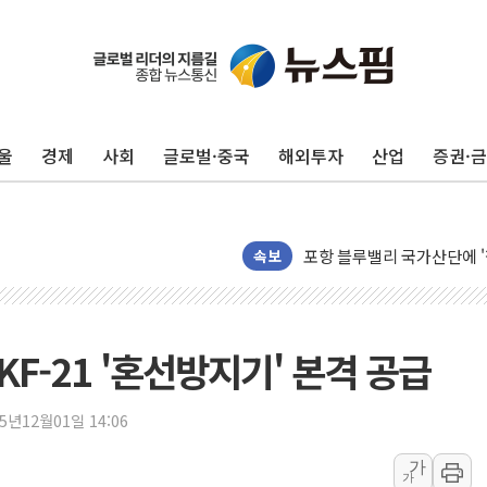
울
경제
사회
글로벌·중국
해외투자
산업
증권·
평택 진위면 공장서 질식사
포항 블루밸리 국가산단에 '
상주 낙동강 선착장 하류서 50
속보
[종합] 김민석, 정청래에 누적 '
민주당 경북도당위원장에 오중
인천서 말다툼 중 어머니 살
 KF-21 '혼선방지기' 본격 공급
김민석, 강원·대구·경북 경선서
[속보] 민주, 강원·대구·경북 
25년12월01일 14:06
[속보] 민주, 경북 경선 결과 
가
가
[속보] 민주, 대구 경선 결과 