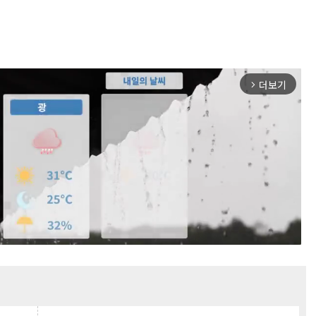
더보기
arrow_forward_ios
Mute