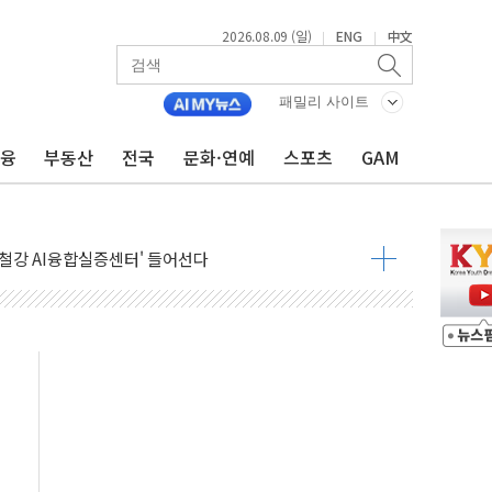
2026.08.09 (일)
ENG
中文
|
|
패밀리 사이트
금융
부동산
전국
문화·연예
스포츠
GAM
고 발생…작업자 1명 숨져
철강 AI융합실증센터' 들어선다
대 숨진 채 발견...경찰, 조사 중
1.48%p' 차 선두 유지...金 46.01% vs 鄭 44.53%
기 당선...합산득표율 68.63%
해 10대 구속…범행 후 반려견도 죽여
 정청래에 승리…金 48.54% vs 鄭 44.40%
경선 결과...김민석 48.54% 정청래 44.40%
발표...김민석 47.37% 정청래 45.71% 송영길 6.92%
발표...정청래 47.82% 김민석 46.35% 송영길 5.83%