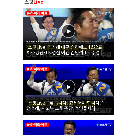
스팟
Live
[스팟Live] 정청래 대구 승리에도 1622표
차…강원·TK 경선 이긴 김민석 1위 수성 |
26.08.09 더불어민주당 당대표·최고위원 후
보 대구·경북 합동연설회
[스팟Live] “맞습니다! 교체해야 합니다!”…
정청래, 지도부 교체 주장 ‘정면돌파’ |
26.08.09 더불어민주당 당대표·최고위원 후
보 대구·경북 합동연설회