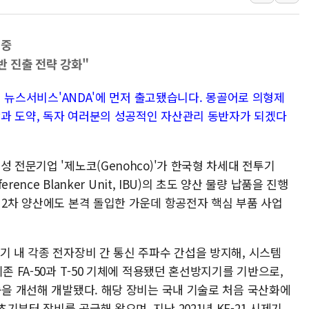
[속보] 민주, 강원 경선 결과 
정재헌 CEO, SKT 장기고
 중
최태원, 노소영에 9440억
반 진출 전략 강화"
하나금융, 명동 소상공인에 
미엄 뉴스서비스'ANDA'에 먼저 출고됐습니다. 몽골어로 의형제
인천시 광복절 현수막 '태
성장과 도약, 독자 여러분의 성공적인 자산관리 동반자가 되겠다
병무청, 보충역 전면 손질…
홈플러스發 대형마트 판매,
윤준병·이해민 의원, '정부
 전문기업 '제노코(Genohco)'가 한국형 차세대 전투기
rence Blanker Unit, IBU)의 초도 양산 물량 납품을 진행
'호우·산사태 주의보' 울진 
 2차 양산에도 본격 돌입한 가운데 항공전자 핵심 부품 사업
여야, 황희 '버스 하우스' 공
기 내 각종 전자장비 간 통신 주파수 간섭을 방지해, 시스템
존 FA-50과 T-50 기체에 적용됐던 혼선방지기를 기반으로,
능을 개선해 개발됐다. 해당 장비는 국내 기술로 처음 국산화에
부터 장비를 공급해 왔으며, 지난 2021년 KF-21 시제기