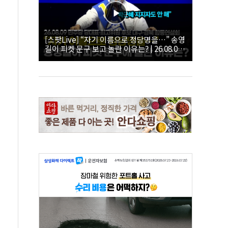
[스팟Live] “자기 이름으로 정당명을…” 송영
길이 피켓 문구 보고 놀란 이유는? | 26.08.09
더불어민주당 당대표·최고위원 후보 대구·경
북 합동연설회