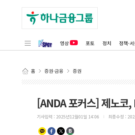
영상
포토
정치
정책·서
홈
증권·금융
증권
[ANDA 포커스] 제노코,
기사입력 :
2025년12월01일 14:06
최종수정 :
20