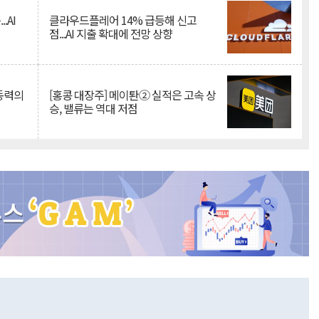
.AI
클라우드플레어 14% 급등해 신고
점...AI 지출 확대에 전망 상향
 동력의
[홍콩 대장주] 메이퇀② 실적은 고속 상
승, 밸류는 역대 저점