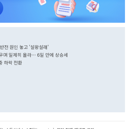
급반전 원인 놓고 '설왕설래'
재우며 일제히 올라… 6일 만에 상승세
중 하락 전환