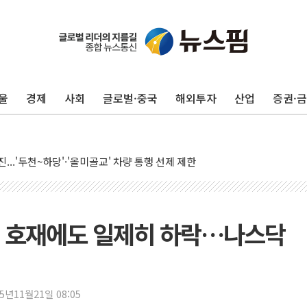
울
경제
사회
글로벌·중국
해외투자
산업
증권·
CPEO 2026 개최, 중국산 C919 최초 국제선, 전고체 배터리 대회, CIES
...'두천~하당'·'올미골교' 차량 통행 선제 제한
내부 작업 중 근로자 1명 숨져
 '철강 AI융합실증센터' 들어선다
50대 숨진 채 발견...경찰, 조사 중
 1.48%p 차 선두 유지...金 46.01% vs 鄭 44.53%
적 호재에도 일제히 하락…나스닥
오중기 당선...합산득표율 68.63%
 살해 10대 구속…범행 후 반려견도 죽여
선서 정청래에 승리…金 48.54% vs 鄭 44.40%
25년11월21일 08:05
경북 경선 결과...김민석 48.54% 정청래 44.40%