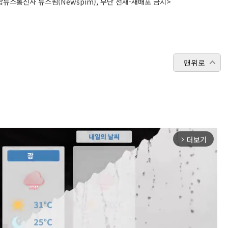
뉴스통신사 뉴스핌(Newspim), 무단 전재-재배포 금지>
맨위로
더보기
arrow_forward_ios