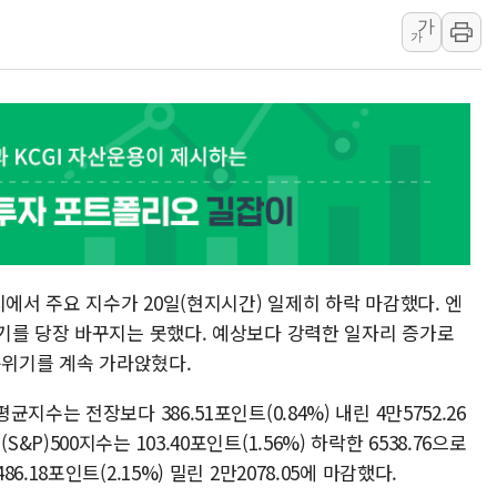
가
과 발표...김민석 47.37% 정청래 45.71% 송영길 6.92%
가
과 발표...정청래 47.82% 김민석 46.35% 송영길 5.83%
과 발표...김민석 50.30% 정청래 41.94% 송영길 7.76%
기고객 400명 맞이…"마음 잇는 시간 되길"
0억 지급 확정되나…재상고 앞두고 막판 셈법
에 '행복상자' 전달
태극기 거꾸로' 논란…이틀만에 철거
질… 예술·체육요원 최대 33% 감축
, 역대 최대폭 감소한 9.4%↓…유통업계 양극화 심화
시에서 주요 지수가 20일(현지시간) 일제히 하락 마감했다. 엔
기를 당장 바꾸지는 못했다. 예상보다 강력한 일자리 증가로
분위기를 계속 가라앉혔다.
수는 전장보다 386.51포인트(0.84%) 내린 4만5752.26
)500지수는 103.40포인트(1.56%) 하락한 6538.76으로
18포인트(2.15%) 밀린 2만2078.05에 마감했다.