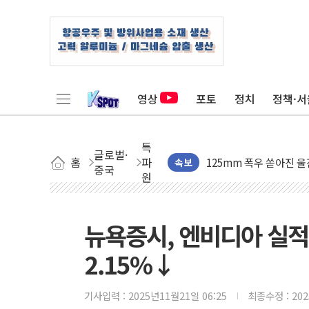
영상
포토
정치
정책·서
[중국증시 주간 포인트] ②
125mm 폭우 쏟아진 울진
특
글로벌·
홈
파
평택 진위면 공장서 탱크 
속보
중국
원
포항 블루밸리 국가산단에
상주 낙동강 선착장 하류서 
[종합] 김민석, 정청래에 누적
뉴욕증시, 엔비디아 실
민주당 경북도당위원장에 
2.15%↓
인천서 말다툼 중 어머니
김민석, 강원·대구·경북 경
기사입력 :
2025년11월21일 06:25
최종수정 :
20
[속보] 민주, 강원·대구·