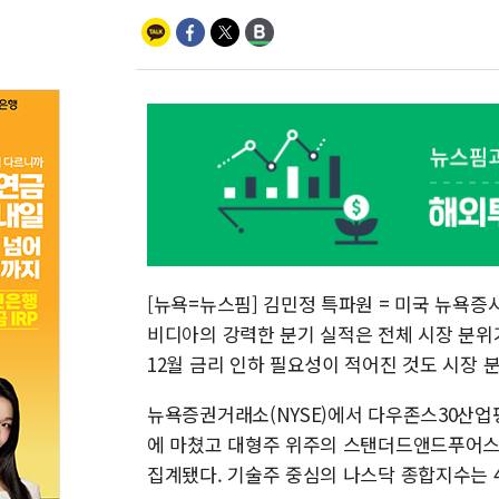
[속보] 민주, 경북 경선 결
[속보] 민주, 대구 경선 결
[속보] 민주, 강원 경선 결
정재헌 CEO, SKT 장
최태원, 노소영에 944
하나금융, 명동 소상공인
인천시 광복절 현수막 '
병무청, 보충역 전면 손
홈플러스發 대형마트 판매
[뉴욕=뉴스핌] 김민정 특파원 = 미국 뉴욕증
비디아의 강력한 분기 실적은 전체 시장 분위
12월 금리 인하 필요성이 적어진 것도 시장 
뉴욕증권거래소(NYSE)에서 다우존스30산업평균지
에 마쳤고 대형주 위주의 스탠더드앤드푸어스(S&P
집계됐다. 기술주 중심의 나스닥 종합지수는 486.