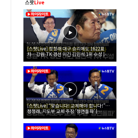
스팟
Live
[스팟Live] 정청래 대구 승리에도 1622표
차…강원·TK 경선 이긴 김민석 1위 수성 |
26.08.09 더불어민주당 당대표·최고위원 후
보 대구·경북 합동연설회
[스팟Live] “맞습니다! 교체해야 합니다!”…
정청래, 지도부 교체 주장 ‘정면돌파’ |
26.08.09 더불어민주당 당대표·최고위원 후
보 대구·경북 합동연설회