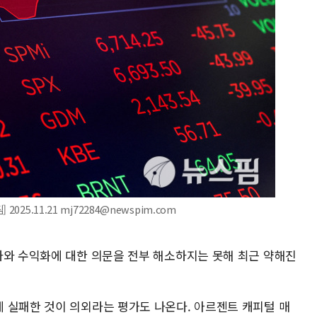
025.11.21 mj72284@newspim.com
자와 수익화에 대한 의문을 전부 해소하지는 못해 최근 약해진
 실패한 것이 의외라는 평가도 나온다. 아르젠트 캐피털 매