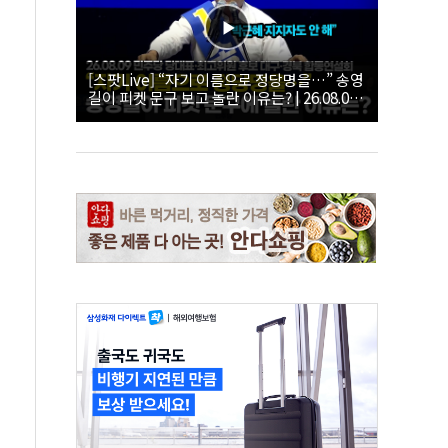
[스팟Live] “자기 이름으로 정당명을…” 송영
길이 피켓 문구 보고 놀란 이유는? | 26.08.09
더불어민주당 당대표·최고위원 후보 대구·경
북 합동연설회