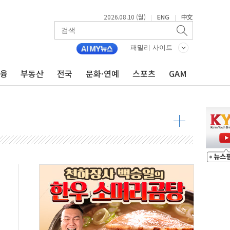
2026.08.10 (월)
ENG
中文
|
|
패밀리 사이트
금융
부동산
전국
문화·연예
스포츠
GAM
 2026 개최, A주∙홍콩∙뉴욕 기술주 상장사 실적 발표 등
[중국증시 주간 포인트] ①美 연준 금리 시그널, 유니트리 신규 청약, 메이드 바이 구글, 딥시크 가격인상, 재사용 로켓 발사, CMXT MSCI 지수 편입 등