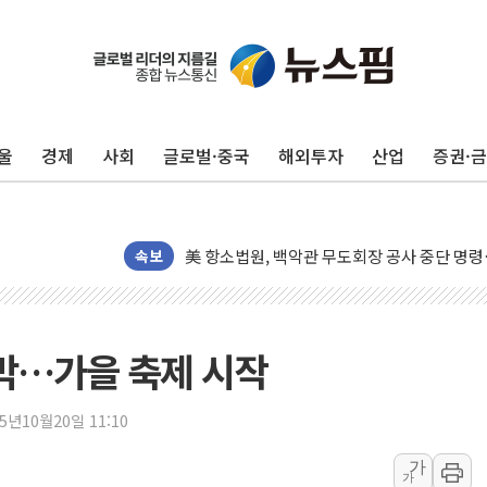
울
경제
사회
글로벌·중국
해외투자
산업
증권·
[종합] 이슬람 수니파 3국, '공동방위협정' 
트럼프, 백신·자폐증 행정명령 검토…"이르면
美 항소법원, 백악관 무도회장 공사 중단 명
이란의 핵심 원유 수출항 '하르그섬', 최근 1
속보
美 고용 쇼크에 엔화 장중 급등…시장은 "또 
[AI MY 뉴스] 뉴욕 반도체주 프리뷰...美 고
뉴욕증시 프리뷰, 美 고용 쇼크에 금리 인상 
개막…가을 축제 시작
[종합] 美 7월 고용 2만3000명 감소 '쇼크'
[사진] 이슬람 수니파 3개국, 공동방위협정 
25년10월20일 11:10
뉴욕증시 개장 전 특징주...아틀라시안·클
가
가
보훈부, 미 DPAA와 MOU… "6·25 미군 실