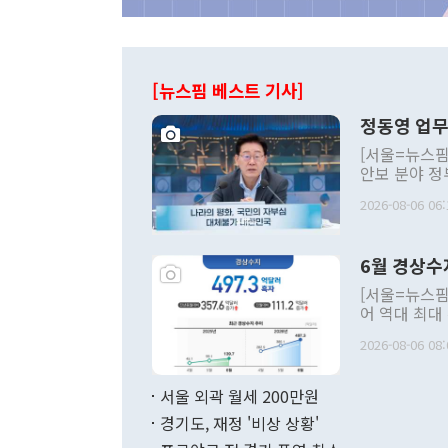
[뉴스핌 베스트 기사]
정동영 업무
[서울=뉴스핌
안보 분야 정
평화공존 발전
2026-08-06 06:
발언 중에는 
언한 것이 있
령은 공개적으
6월 경상수
주의적 희망에
관의 대북 정
[서울=뉴스핌
관 부처 장관
어 역대 최대
관의 무리한 
출 호조로 월
다. [정동영 통일부 장관이 지난달 23일 오후 서울 종로구 정부서울청사에
2026-08-06 08:
료=한국은행] 한국은행이 6일 발표한 '2026년 6월 국제수지(잠정)'에
서 취임 1주년 
면 지난 6월
부 장관 권한
1000만달러
서울 외곽 월세 200만원
발전 구상'을
이에 따라 올
적 갈등 해결
경기도, 재정 '비상 상황'
했다. 경상수
결과 혐오의 
9000만달러