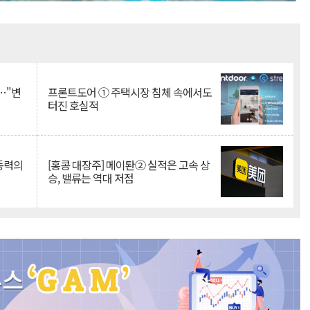
Mute
…"변
프론트도어 ① 주택시장 침체 속에서도
터진 호실적
 동력의
[홍콩 대장주] 메이퇀② 실적은 고속 상
승, 밸류는 역대 저점