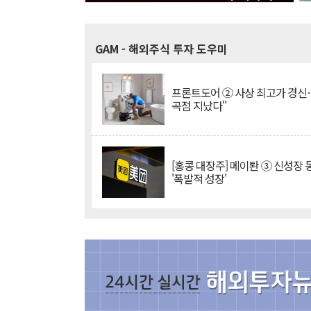
GAM
- 해외주식 투자 도우미
프론트도어 ② 사상 최고가 경신
곡점 지났다"
[홍콩 대장주] 메이퇀 ③ 신성장
'폭발적 성장'