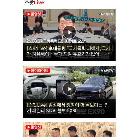
스팟
Live
[스팟Live] 李대통령 "국가폭력 피해자, 국가
가 치유해야…국가 책임 유효기간 없어"｜
26.08.07 국가폭력 피해자 위로 오찬
[스팟Live] 일상에서 장점이 더 돋보이는 '전
기 패밀리 SUV' 볼보 EX90