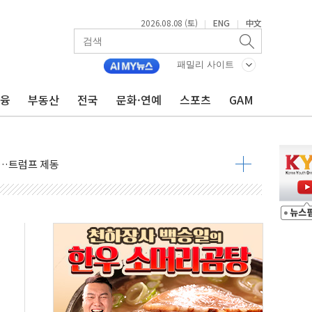
2026.08.08 (토)
ENG
中文
|
|
패밀리 사이트
금융
부동산
전국
문화·연예
스포츠
GAM
체결… 이스라엘·이란 위협에 맞설 자체 억지력 강화
 다음 주"
령…트럼프 제동
주일 이상 '올스톱'… 美 해상봉쇄 영향
개입했나" 촉각
용 쇼크에 반도체주 '활짝'
우려 후퇴…나스닥 선물 1%대 상승
…9월 금리 인상 기대 후퇴
체결
라우드플레어·태양광주↑ VS 트레이드데스크·웬디스↓
종자 7359명 끝까지 찾겠다"