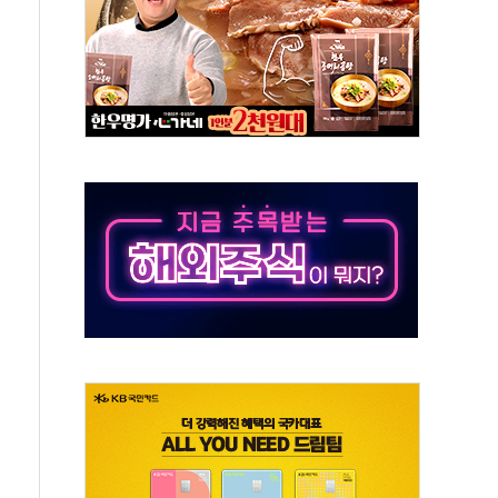
 톤 낮춰
항시 '시끌'
름…수도권 집중 완화 전환점"
 주재… "전폭적 공급 확대·속도전 총력"
…美 태양광주 급등
해도 놀랍지 않아"
태양광 착공…여의도 1.6배 규모
...금융주 낙폭 커