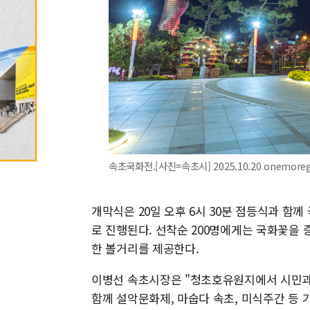
속초국화전.[사진=속초시] 2025.10.20 onemore
개막식은 20일 오후 6시 30분 점등식과 함
로 진행된다. 선착순 200명에게는 국화꽃을
한 볼거리를 제공한다.
이병선 속초시장은 "청초호유원지에서 시민과 
함께 설악문화제, 마숩다 속초, 미식주간 등