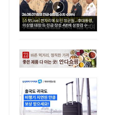
[스팟Live] 한자리에 모인 장군들...李대통령,
이상렬 대장 등 진급 장성 4명에 삼정검 수치
직접 수여｜26.08.07 장성 진급·삼정검 수치
수여식