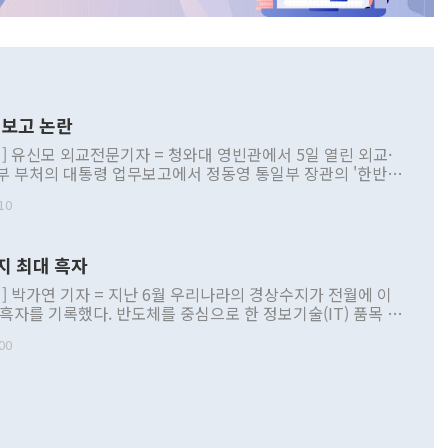
보고 논란
] 유신모 외교전문기자 = 청와대 영빈관에서 5일 열린 외교·
부 부처의 대통령 업무보고에서 정동영 통일부 장관의 '한반도
 구상'과 업무보고 발언이 논란을 빚고 있다. 이날 정 장관의
10
정부 내 조율을 거치지 않은 사안을 정책으로 추진하겠다고 공
는가 하면 사실 관계에 맞지 않은 설명도 있었다. 이재명 대통
로 신중을 기해 달라고 경고했고, 조현 외교부 장관은 '이상
지 최대 흑자
 근거한 비현실적 구상'이라는 비판을 내놨다. 그동안 정 장
책 관련 발언이 물의를 빚은 적은 여러 번 있지만 대통령과 유
] 박가연 기자 = 지난 6월 우리나라의 경상수지가 전월에 이
이 공개적으로 부정적 입장을 표명한 것은 이례적이다. 정 장
 흑자를 기록했다. 반도체를 중심으로 한 정보기술(IT) 품목 수
대북 접근법과 월권을 제어해야 한다는 목소리도 높아지고 있
간 상품수출이 처음으로 1000억달러를 넘어선 영향이다. [자
00
 따르
기자간담회를 하고 있다. [사진=통일부] 2026.07.23 ◆통일
 경상수지는 497억3000만달러 흑자로 집계됐다. 전월(386억
 넘어선 주장 정 장관은 이날 업무보고에서 '한반도 평화공존
)에 이어 두 달 연속 월간 기준 역대 최대 기록을 갈아치웠다.
 설명하면서 이재명 정부 2년차 핵심 과제로 상호 존중·평화
해 상반기 누적 경상수지 흑자는 1910억1000만달러를 기록
·핵 없는 한반도 등 3대 기본 방향을 제시했다. 정 장관은 "대
지 흑자를 견인한 것은 상품수지다. 6월 상품수지는 478억
언어는 멈춰야 한다"면서 주적 용어 대체를 주장했다. 지난 25
 흑자를 기록하며 전월에 이어 역대 최대를 다시 썼다. 국제수