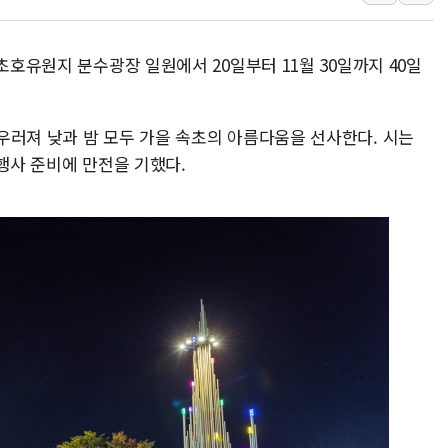
트럼프 "금리 내려야"…파월 때와 달리 워시엔
특정 정치인 측근 포항시 정책특보 내정설...포
초호유원지 분수광장 일원에서 20일부터 11월 30일까지 40일
李 "해남 태양광, 대한민국 다음 100년 밑거
李 대통령, '6시간 마라톤 부동산 2차 회의'
우러져 낮과 밤 모두 가을 속초의 아름다움을 선사한다. 시는
트럼프, 中 겨냥 폴리실리콘 관세 15% 부과
 행사 준비에 만전을 기했다.
[사진] 빈살만과 에르도안의 만남
이란와이어 "이란 최고지도자 위독…곧 사망
남동발전, 해남군에 국내 최대 규모 400MW 
[인도증시] 중동 불안 속 유가 상승에 소폭 하락