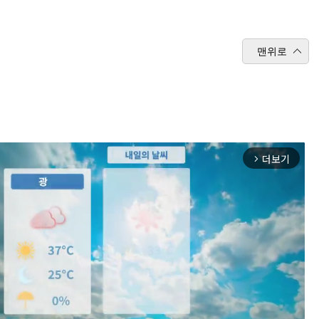
맨위로
더보기
arrow_forward_ios