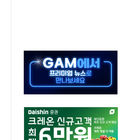
호르무즈 재개방 기대에 강세
조까지, 상승...호실적 보고 기업 상승세 뚜렷
인 '사파리' 공격… 시민들 공포감 극대화 전략
' 임시 주총 기대감에 홀로 상한가…마진 잔액은 사상 최고
버리지 위험수위…숨은 차입이 더 큰 변수"
대응 1단계 진압 중