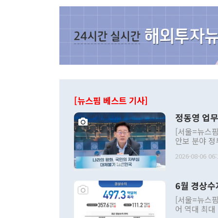
[뉴스핌 베스트 기사]
정동영 업무
[서울=뉴스핌
안보 분야 정
평화공존 발전
2026-08-06 06:
발언 중에는 
언한 것이 있
령은 공개적으
6월 경상수
주의적 희망에
관의 대북 정
[서울=뉴스핌
관 부처 장관
어 역대 최대
관의 무리한 