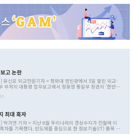
보고 논란
] 유신모 외교전문기자 = 청와대 영빈관에서 5일 열린 외교·
부 부처의 대통령 업무보고에서 정동영 통일부 장관의 '한반도
 구상'과 업무보고 발언이 논란을 빚고 있다. 이날 정 장관의
10
정부 내 조율을 거치지 않은 사안을 정책으로 추진하겠다고 공
는가 하면 사실 관계에 맞지 않은 설명도 있었다. 이재명 대통
로 신중을 기해 달라고 경고했고, 조현 외교부 장관은 '이상
지 최대 흑자
 근거한 비현실적 구상'이라는 비판을 내놨다. 그동안 정 장
책 관련 발언이 물의를 빚은 적은 여러 번 있지만 대통령과 유
] 박가연 기자 = 지난 6월 우리나라의 경상수지가 전월에 이
이 공개적으로 부정적 입장을 표명한 것은 이례적이다. 정 장
 흑자를 기록했다. 반도체를 중심으로 한 정보기술(IT) 품목 수
대북 접근법과 월권을 제어해야 한다는 목소리도 높아지고 있