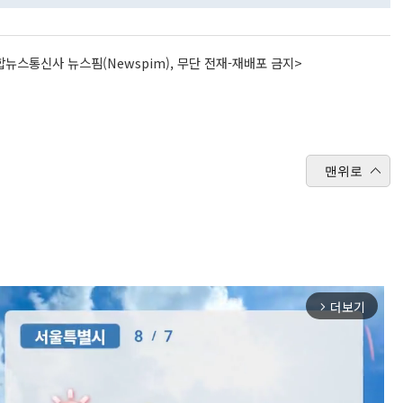
뉴스통신사 뉴스핌(Newspim), 무단 전재-재배포 금지>
맨위로
더보기
arrow_forward_ios