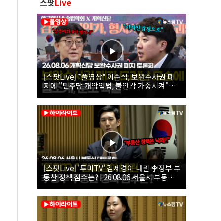
스팟
Live
[스팟Live] *풀영상* 이준석, 보완수사권 폐
지에 "민주당 개악입법, 불안감 가중시켜"｜
26.08.06 개혁신당 보완수사권 폐지 토론회
[스팟Live] '투미TV' 김제경이 내린 李정부 부
동산 정책 점수는? | 26.08.06 서울시 부동산
대토론회