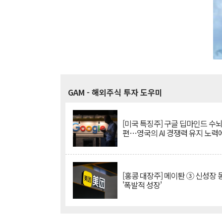
GAM
- 해외주식 투자 도우미
[미국 특징주] 구글 딥마인드 수
편…영국의 AI 경쟁력 유지 노력
[홍콩 대장주] 메이퇀 ③ 신성장
'폭발적 성장'