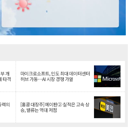
Mute
뇌부 개
마이크로소프트, 인도 최대 데이터센터
에 타격
허브 가동…AI 시장 경쟁 가열
 동력의
[홍콩 대장주] 메이퇀② 실적은 고속 상
승, 밸류는 역대 저점