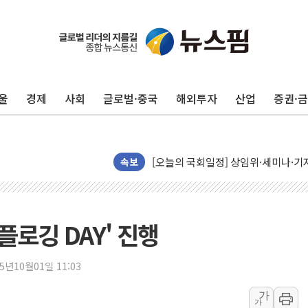
뉴욕증시, 유가·금리 부담에 하락…다
이란, 오만과 호르무즈 해협 재개방 합
[민주 당권주자 일정] 송영길·정청래·김
울
경제
사회
글로벌·중국
해외투자
산업
증권·
李대통령, 오늘 부동산 정책 점검 2
[오늘의 정치일정] 8월 7일(금)
[오늘의 국회일정] 상임위·세미나·기자
이란, 美·이스라엘 선박 호르무즈 통항
속보
유럽증시, 견조한 실적 소화하며 대부분
리투아니아 국방 "러, 우크라 드론으로
구광모, 내주 실리콘밸리서 젠슨 황 
플로깅 DAY' 진행
뉴욕증시 개장 전 특징주...모더나
김정관 장관 "영업이익 N% 성과급
25년10월01일 11:03
뉴욕증시 프리뷰, 미 주가선물 AI주
가
가
청와대, 북한 단거리 탄도미사일 발사