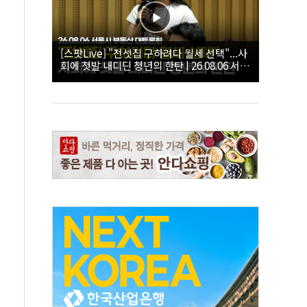
[스팟Live] "전셋집 구하려다 월세 선택"...사
회에 첫발 내디딘 청년의 한탄 | 26.08.06 서울
시 부동산 대토론회