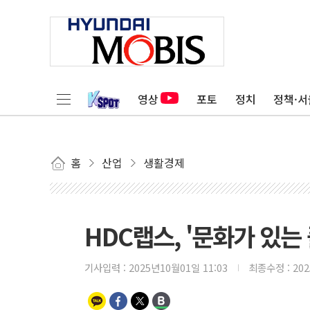
영상
포토
정치
정책·서
홈
산업
생활경제
HDC랩스, '문화가 있는 
기사입력 :
2025년10월01일 11:03
최종수정 :
20