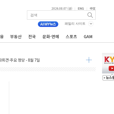
2026.08.07 (금)
ENG
中文
|
|
우 5거래일 랠리 '마침표'
의 막바지.."美와 직접 협상 없어"
패밀리 사이트
민석 후보 - 8월 7일
금융
부동산
전국
문화·연예
스포츠
GAM
차 회의…주택 공급 대책 막바지 조율할 듯
회견·주요 정당 - 8월 7일
 제한 추진…美 "통행 막을 권한 없어"
 상승… "2분기 기업 순이익 21% 증가" 전망
 나토 회원국 공격 검토… 거짓 깃발 작전"
재회…로봇·AI 데이터센터·모빌리티 구체화
·아이온큐·도어대시↑ VS 샌디스크·피그마·앱러빈↓
 반대…상법·자본시장법 개정 논의"
 차익실현 속 혼조세...웨스턴디지털·샌디스크↓
에 긴급 안보 점검회의