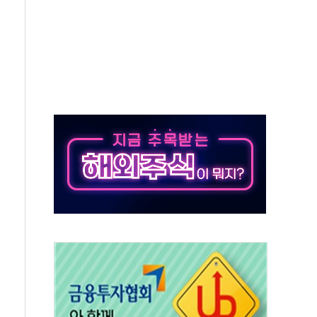
터보트 전복…1명 사망·1명 실종
의 날 참석..."국제적 시민 연대로 목소리 내야"
 실종 60대 나흘만에 숨진 채 발견
 살해 10대 아들 체포
' 받아친 정청래…제주 연설서 신경전 고조
지시…與 "적극 환영"·野 "졸속 국정"