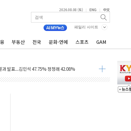
2026.08.08 (토)
ENG
中文
|
|
산사태 주의보'...경북도, 호우 피해·통제구간 없어
%p' 차 재역전 성공...金 45.42% vs 鄭 44.56%
패밀리 사이트
·정청래·김민석 당대표 후보
금융
부동산
전국
문화·연예
스포츠
GAM
 정청래에 승리...47.75% vs 42.08%
과 발표...김민석 47.75% 정청래 42.08%
표...김민석 45.09% 정청래 43.27% 송영길 11.63%
표...김민석 52.64% 정청래 39.89% 송영길 7.47%
0~8.14)
…공습 한계·탄약 부족 현실화
50㎜ 폭우…강원 동해안 강한 비 이어져
 환경미화원 수거차에 치여 사망
동…60대 남성 2명 숨져
보는 일 없게"…'결혼 페널티' 22개 과제 손본다