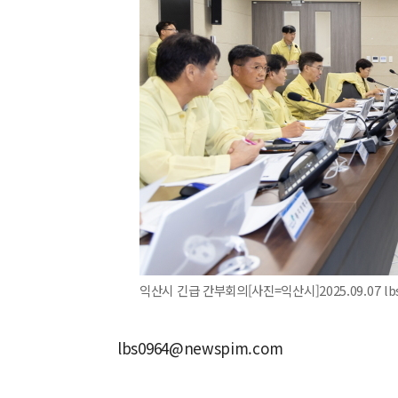
익산시 긴급 간부회의[사진=익산시]2025.09.07 lb
lbs0964@newspim.com