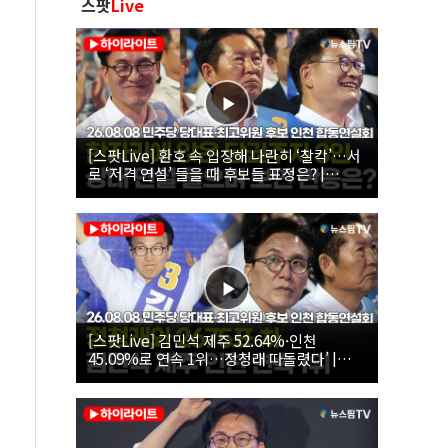
스팟
Live
[스팟Live] 환호 속 입장해 나란히 ‘찰칵’…서
로 ‘저격 연설’ 들을 때 후보들 표정은? |
26.08.08 더불어민주당 당대표·최고위원 후
보 인천 합동연설회
[스팟Live] 김민석 제주 52.64%·인천
45.09%로 연속 1위…정청래 따돌렸다’ |
26.08.08 더불어민주당 당대표·최고위원 후
보 인천 합동연설회