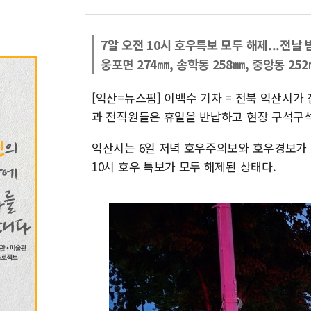
7알 오전 10시 호우특보 모두 해제...전날 
웅포면 274㎜, 송학동 258㎜, 중앙동 25
[익산=뉴스핌] 이백수 기자 = 전북 익산시가
과 전직원들은 휴일을 반납하고 현장 구석구석
익산시는 6일 저녁 호우주의보와 호우경보가
10시 호우 특보가 모두 해제된 상태다.