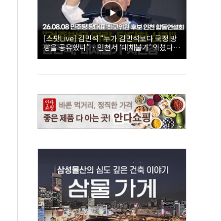
[스팟Live] 김민석 “누가 김민석보다 국정 방
향을 공유했나”…인천서 ‘대체불가’ 외쳤다 |
26.08.08 더불어민주당 당대표·최고위원 후
보 인천 합동연설회