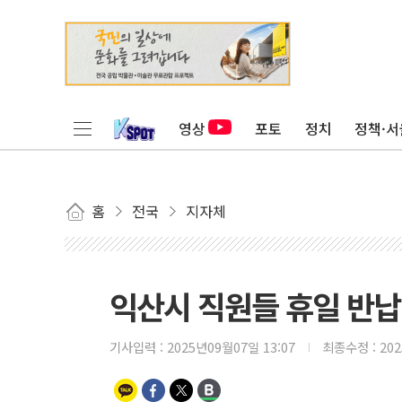
영상
포토
정치
정책·서
홈
전국
지자체
익산시 직원들 휴일 반납
기사입력 :
2025년09월07일 13:07
최종수정 :
20