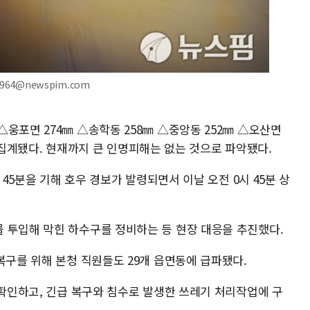
964@newspim.com
웅포면 274㎜ △송학동 258㎜ △중앙동 252㎜ △오산면
㎜로 집계됐다. 현재까지 큰 인명피해는 없는 것으로 파악됐다.
 45분을 기해 호우 경보가 발령되면서 이날 오전 0시 45분 상
 투입해 막힌 하수구를 정비하는 등 현장 대응을 추진했다.
복구를 위해 본청 직원들도 29개 읍면동에 급파됐다.
 확인하고, 긴급 복구와 침수로 발생한 쓰레기 처리작업에 구