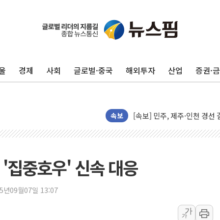
울진·영덕 '호우특보'-포항 '
[종합] 김민석, 정청래에 '0.86
인천 합동연설회 나선 송영길
울
경제
사회
글로벌·중국
해외투자
산업
증권·
김민석, 2주차 제주·인천 경선서
인사하는 김민석 당대표 후보
[속보] 민주, 제주·인천 경선 결
[속보] 민주, 인천 경선 결과 발
속보
[속보] 민주, 제주 경선 결과 발
이번주 국내 주요 금융일정(8.1
美, 이란전 출구전략 만지작
 '집중호우' 신속 대응
강릉·동해·삼척 시간당 최대 
폐기물 수거하다 참변…60대
25년09월07일 13:07
서울 중랑구 주택가서 흉기 난
가
가
李대통령 "결혼 때문에 손해 