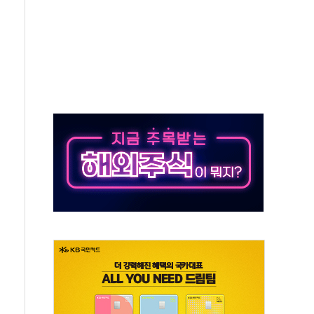
 돼지국밥짬뽕' 2주간 전국 한시 판매
ADT캡스, 매장 운영·보안 통합관리 앱 출시
 클라우드 보안인증 획득
업익 2.2조 증발...하반기 '환율 역풍' 우려
남 태양광발전 '첫삽'…남동발전, 재생에너지 '앞장'
 상반기부터 본격화
혹' 축구협회 압수수색
세대 AI 메모리 기술력 과시
 고단열 인테리어 관심 급증"
 챙긴 경찰관 2명 송치