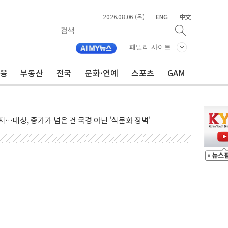
2026.08.06 (목)
ENG
中文
|
|
패밀리 사이트
금융
부동산
전국
문화·연예
스포츠
GAM
테스트 '비욘드 디 어비스' 수상작 발표
아빌드위크' 참가…리모델링 상담 제공
…대상, 종가가 넘은 건 국경 아닌 '식문화 장벽'
1% 급등…구리 가격 상승 전망 부각
 담은 채권혼합 펀드 2종 출시
·하이닉스'는 사고 급등주는 팔았다
시다발 해킹 공격...이번에도 이란 작품?
진 AI 반도체, 메모리 넘어 밸류체인 분산 투자해야"
피 4%↓…매도 사이드카 발동
 효과, '모임주' 이자 기여도 일반 2배