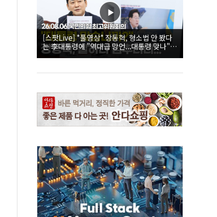
[스팟Live] *풀영상* 장동혁, 형소법 안 봤다
는 李대통령에 "역대급 망언...대통령 맞나"｜
26.08.06 국민의힘 최고위원회의