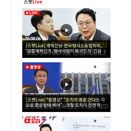
스팟
Live
[스팟Live] 개혁신당·한국형사소송법학회,
'검찰개혁인가, 형사사법의 붕괴인가' 긴급 세
미나｜26.08.06
[스팟Live] *풀영상* "조직의 명운 건다는 각
오로 환골탈태 해야"...경찰 조직의 전면적 쇄
신 촉구한 한병도 | 26.08.06 더불어민주당 정
책조정회의