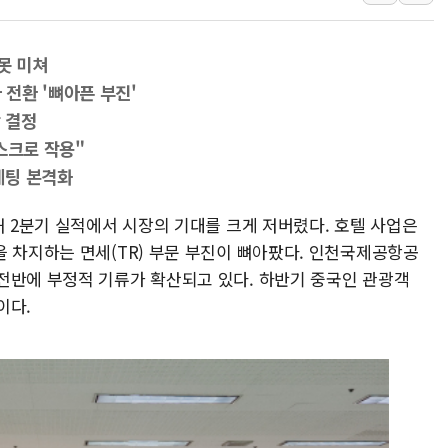
더본코리아 홍콩반점, '부산
못 미쳐
LGU+, 국내 IDaaS 최초
전환 '뼈아픈 부진'
환율 100원 빠지면 현대차 영
 결정
국내 최대 400MW 규모 해
스크로 작용"
케팅 본격화
카카오, 'AI 수익화' 내년
경찰, '홍명보 감독 선임 의
해 2분기 실적에서 시장의 기대를 크게 저버렸다. 호텔 사업은
삼성전자, FMS 2026서 차
을 차지하는 면세(TR) 부문 부진이 뼈아팠다. 인천국제공항공
LX하우시스 "역대급 폭염에
전반에 부정적 기류가 확산되고 있다. 하반기 중국인 관광객
일 안 하고 '초과근무 수당'
이다.