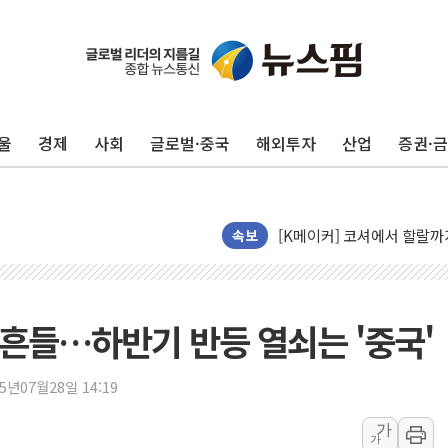
울
경제
사회
글로벌·중국
해외투자
산업
증권·
펄어비스, 붉은사막 영상 콘
현대리바트, '2026 코리
[K메이커] 코셔에서 할랄까지
속보
[특징주] 비철금속 업종 1
흥국자산운용, 코스닥 성장주
외국인 돌아왔지만 …'삼전
흔들…하반기 반등 열쇠는 '중국'
"월가 큰손들을 털어라" 동
미래에셋자산운용 "변동성 커
25년07월28일 14:19
반도체 대형주 급락에 코스
가
가
카카오뱅크 '모임통장'의 락인