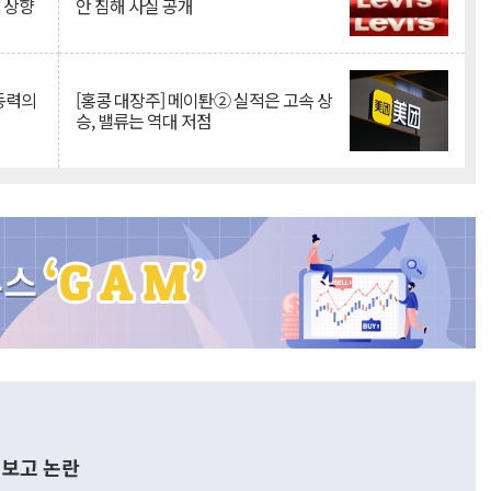
망 상향
안 침해 사실 공개
 동력의
[홍콩 대장주] 메이퇀② 실적은 고속 상
승, 밸류는 역대 저점
보고 논란