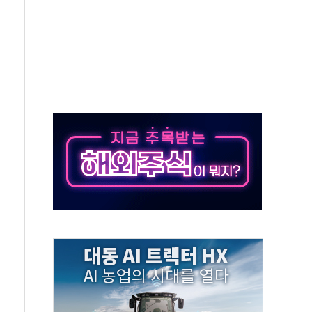
중 완화 전환점"
적 공급 확대·속도전 총력"
 급등
않아"