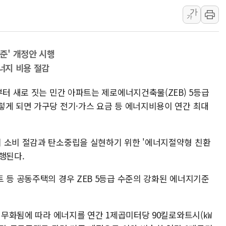
가
특정 정치인 측근 포항시 정책특보 내정설...포항시 '시끌'
가
李 "해남 태양광, 대한민국 다음 100년 밑거름…수도권 집
李 대통령, '6시간 마라톤 부동산 2차 회의' 주재… "전폭
준' 개정안 시행
트럼프, 中 겨냥 폴리실리콘 관세 15% 부과…美 태양광주
에너지 비용 절감
[사진] 빈살만과 에르도안의 만남
이란와이어 "이란 최고지도자 위독…곧 사망해도 놀랍지 
부터 새로 짓는 민간 아파트는 제로에너지건축물(ZEB) 5등급
렇게 되면 가구당 전기·가스 요금 등 에너지비용이 연간 최대
 소비 절감과 탄소중립을 실현하기 위한 '에너지절약형 친환
행된다.
 등 공동주택의 경우 ZEB 5등급 수준의 강화된 에너지기준
 의무화됨에 따라 에너지를 연간 1제곱미터당 90킬로와트시(㎾