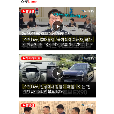
스팟
Live
[스팟Live] 李대통령 "국가폭력 피해자, 국가
가 치유해야…국가 책임 유효기간 없어"｜
26.08.07 국가폭력 피해자 위로 오찬
[스팟Live] 일상에서 장점이 더 돋보이는 '전
기 패밀리 SUV' 볼보 EX90