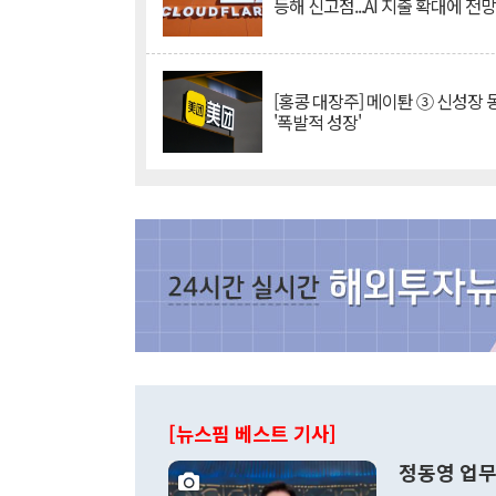
등해 신고점...AI 지출 확대에 전
[홍콩 대장주] 메이퇀 ③ 신성장
'폭발적 성장'
[뉴스핌 베스트 기사]
정동영 업무