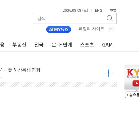
2026.08.08 (토)
ENG
中文
|
|
낮아지며 상승… STOXX 600 지수는 나흘 연속 최고치
세
패밀리 사이트
엘·이란 위협에 맞설 자체 억지력 강화
금융
부동산
전국
문화·연예
스포츠
GAM
동
톱'… 美 해상봉쇄 영향
각
체주 '활짝'
스닥 선물 1%대 상승
상 기대 후퇴
·태양광주↑ VS 트레이드데스크·웬디스↓
 끝까지 찾겠다"