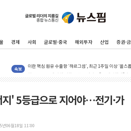
유럽증시, 美 고용 예상 밖 부진에 연준 금리 인상 가능성 
미 연준 매파 기세 꺾이나…고용 감소에 9월 동결 전망 우
[종합] 이슬람 수니파 3국, '공동방위협정' 체결… 이스라
울
경제
사회
글로벌·중국
해외투자
산업
증권·
트럼프, 백신·자폐증 행정명령 검토…"이르면 다음 주"
美 항소법원, 백악관 무도회장 공사 중단 명령…트럼프 제
이란 핵심 원유 수출항 '하르그섬', 최근 1주일 이상 '올스
美 고용 쇼크에 엔화 장중 급등…시장은 "또 개입했나" 촉
속보
[AI MY 뉴스] 뉴욕 반도체주 프리뷰...美 고용 쇼크에 반도
뉴욕증시 프리뷰, 美 고용 쇼크에 금리 인상 우려 후퇴…나
[종합] 美 7월 고용 2만3000명 감소 '쇼크'…9월 금리 인
너지' 5등급으로 지어야…전기·가
[사진] 이슬람 수니파 3개국, 공동방위협정 체결
뉴욕증시 개장 전 특징주...아틀라시안·클라우드플레어
보훈부, 미 DPAA와 MOU… "6·25 미군 실종자 7359명
25년06월18일 11:00
트럼프 "금리 내려야"…파월 때와 달리 워시엔 톤 낮춰