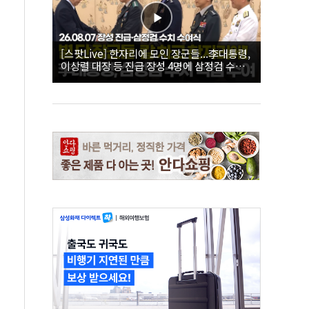
[스팟Live] 한자리에 모인 장군들...李대통령,
이상렬 대장 등 진급 장성 4명에 삼정검 수치
직접 수여｜26.08.07 장성 진급·삼정검 수치
수여식