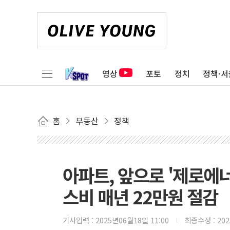
영상
포토
정치
정책·서
홈
부동산
정책
아파트, 앞으로 '제로에
스비 매년 22만원 절감
기사입력 :
2025년06월18일 11:00
최종수정 :
20