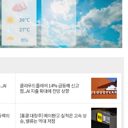
Mute
.AI
클라우드플레어 14% 급등해 신고
점...AI 지출 확대에 전망 상향
 동력의
[홍콩 대장주] 메이퇀② 실적은 고속 상
승, 밸류는 역대 저점