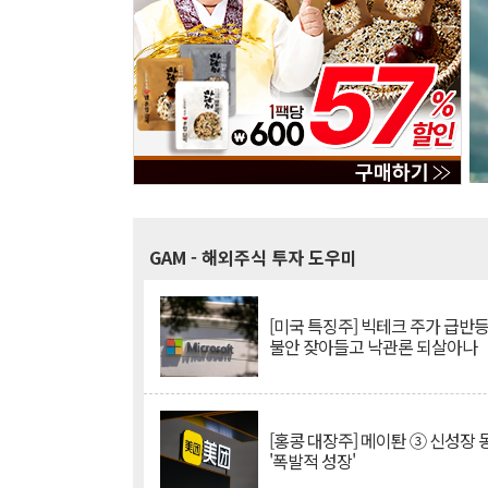
GAM
- 해외주식 투자 도우미
[미국 특징주] 빅테크 주가 급반등..
불안 잦아들고 낙관론 되살아나
[홍콩 대장주] 메이퇀 ③ 신성장
'폭발적 성장'