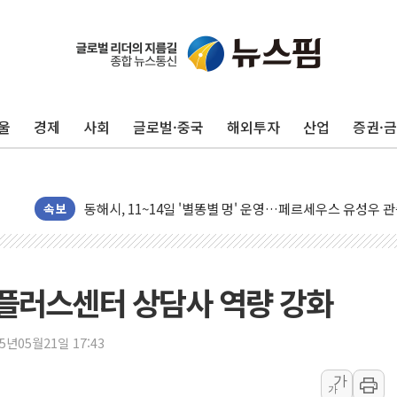
李대통령, ISA 개편 재검토 지시…與 "적극 환영"·野 "졸
동해중부 전 해상 풍랑주의보…10일까지 최대 3.5m 높은
울
경제
사회
글로벌·중국
해외투자
산업
증권·
연일 폭염에 온열질환 사망 23명…정부, 비상대응기구 가
中 전방위 아파트 부양, 수도 베이징도 부동산 규제 철폐
인제 용대리 계곡서 수위 상승으로 피서객 7명 고립…전원
동해시, 11~14일 '별똥별 멍' 운영…페르세우스 유성우 
속보
강원 중·남부 동해안 시간당 50mm 이상 폭우…호우경보
청양 밭에서 일하던 90대 숨져…온열질환 여부 조사
폭염에 車 운전면허 기능시험 오전 집중 편성…체감온도 3
플러스센터 상담사 역량 강화
李대통령, 'ISA·주가누르기 방지법' 전면 재검토 지시
'호우 특보' 경북 울진 시간당 20~30mm 강한 비...가뭄 
25년05월21일 17:43
주말 무더위·열대야 지속…내륙 곳곳 소나기
가
가
오세훈 "용산공원 주택 검토, 민주당 스스로 원칙 뒤집는 