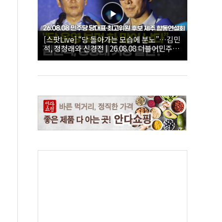
[스팟Live] “당 돌아가는 모습에 분노”…김민
석, 정청래와 신경전 | 26.08.08 더불어민주당
당대표·최고위원 후보 제주 합동연설회