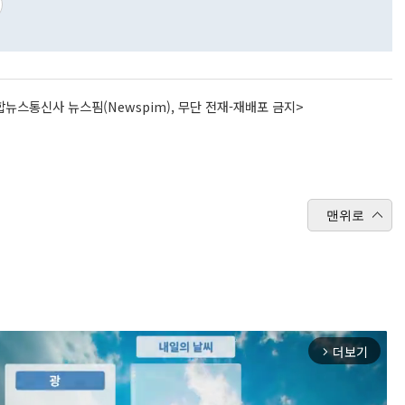
뉴스통신사 뉴스핌(Newspim), 무단 전재-재배포 금지>
맨위로
더보기
arrow_forward_ios