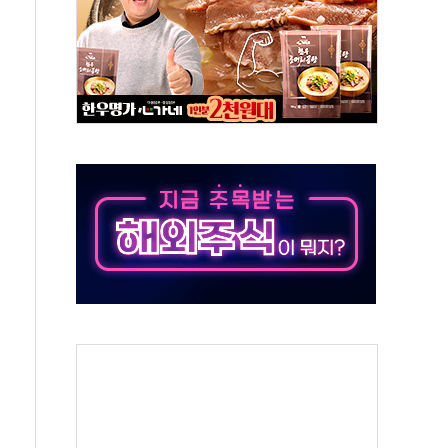
지대' 우려
타진
청래 '격차 확대'
최고치
 요구
낮아지며 상승… STOXX 600 지수는 나흘 연속 최고치