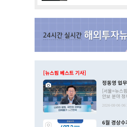
[뉴스핌 베스트 기사]
정동영 업무
[서울=뉴스핌
안보 분야 정
평화공존 발전
2026-08-06 06:
발언 중에는 
언한 것이 있
령은 공개적으
6월 경상수
주의적 희망에