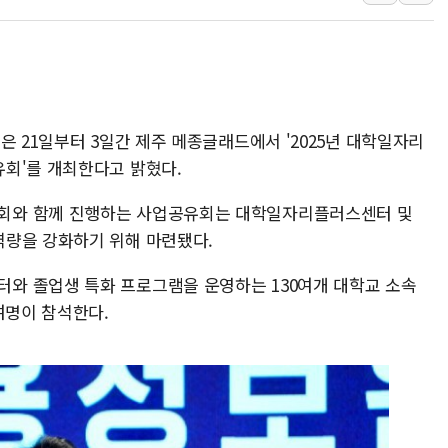
충북 주말 무더위 지속…청주·진천 35도, 곳곳 소나기
10월 보완수사권 폐지·공소청 출범…피해자들 '범죄 사각
한상협, 업계 개인정보 보안 새판 짠다…'자율규제단체' 
민주당, 오늘 제주·인천 경선 발표...김민석 '재역전' vs 정
은 21일부터 3일간 제주 메종글래드에서 '2025년 대학일자리
뉴욕증시, 고용 쇼크에 금리 인상 우려 후퇴…S&P500 
회'를 개최한다고 밝혔다.
트럼프, 쿡 연준 이사 해임 재추진…"26일까지 의혹 소명"
유럽증시, 美 고용 예상 밖 부진에 연준 금리 인상 가능성 
회와 함께 진행하는 사업공유회는 대학일자리플러스센터 및
역량을 강화하기 위해 마련됐다.
와 졸업생 특화 프로그램을 운영하는 130여개 대학교 소속
여명이 참석한다.