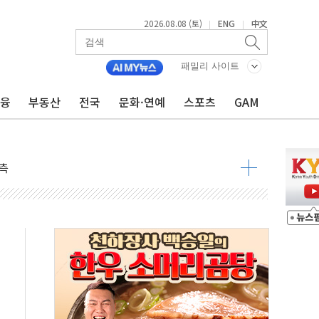
2026.08.08 (토)
ENG
中文
|
|
속 국정"
패밀리 사이트
 물결
금융
부동산
전국
문화·연예
스포츠
GAM
동
 구조
관측
 발효
8도 넘으면 중단
해소될 듯
것"