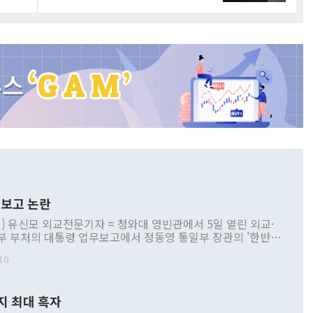
보고 논란
] 유신모 외교전문기자 = 청와대 영빈관에서 5일 열린 외교·
부 부처의 대통령 업무보고에서 정동영 통일부 장관의 '한반도
 구상'과 업무보고 발언이 논란을 빚고 있다. 이날 정 장관의
10
정부 내 조율을 거치지 않은 사안을 정책으로 추진하겠다고 공
는가 하면 사실 관계에 맞지 않은 설명도 있었다. 이재명 대통
로 신중을 기해 달라고 경고했고, 조현 외교부 장관은 '이상
지 최대 흑자
 근거한 비현실적 구상'이라는 비판을 내놨다. 그동안 정 장