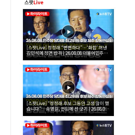
스팟
Live
[스팟Live] 정청래 “뻔뻔하다”…‘화합’ 꺼낸
김민석에 정면 반격 | 26.08.08 더불어민주당
당대표·최고위원 후보 제주 합동연설회
[스팟Live] “정청래 후보 그동안 고생 많이 했
습니다”…송영길, 연임에 선 긋기 | 26.08.08
더불어민주당 당대표·최고위원 후보 제주 합
동연설회