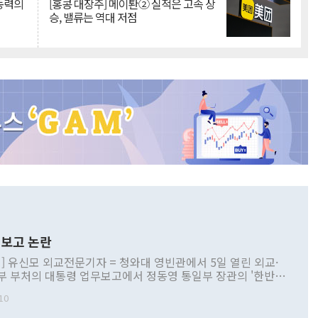
 동력의
[홍콩 대장주] 메이퇀② 실적은 고속 상
승, 밸류는 역대 저점
보고 논란
] 유신모 외교전문기자 = 청와대 영빈관에서 5일 열린 외교·
부 부처의 대통령 업무보고에서 정동영 통일부 장관의 '한반도
 구상'과 업무보고 발언이 논란을 빚고 있다. 이날 정 장관의
10
정부 내 조율을 거치지 않은 사안을 정책으로 추진하겠다고 공
는가 하면 사실 관계에 맞지 않은 설명도 있었다. 이재명 대통