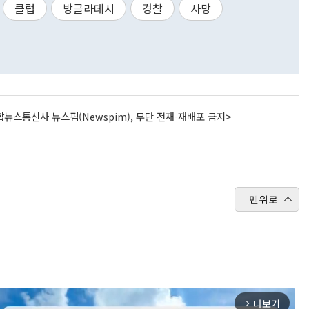
클럽
방글라데시
경찰
사망
뉴스통신사 뉴스핌(Newspim), 무단 전재-재배포 금지>
맨위로
더보기
arrow_forward_ios