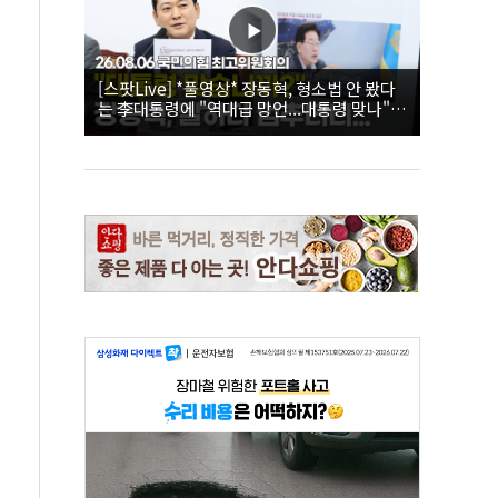
[스팟Live] *풀영상* 장동혁, 형소법 안 봤다
는 李대통령에 "역대급 망언...대통령 맞나"｜
26.08.06 국민의힘 최고위원회의