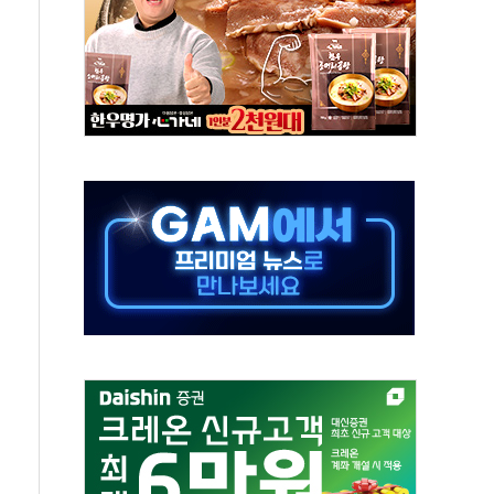
 '비욘드 디 어비스' 수상작 발표
위크' 참가…리모델링 상담 제공
상, 종가가 넘은 건 국경 아닌 '식문화 장벽'
급등…구리 가격 상승 전망 부각
은 채권혼합 펀드 2종 출시
닉스'는 사고 급등주는 팔았다