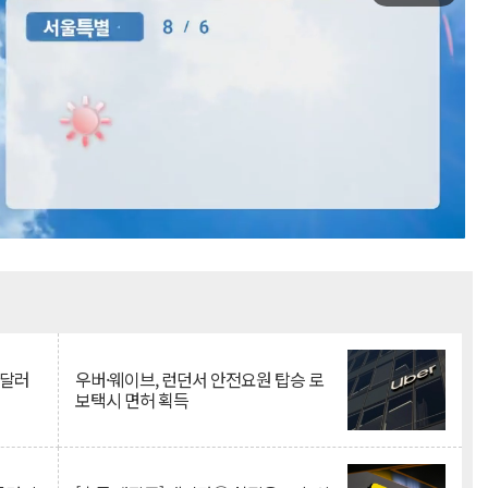
Mute
억달러
우버·웨이브, 런던서 안전요원 탑승 로
보택시 면허 획득