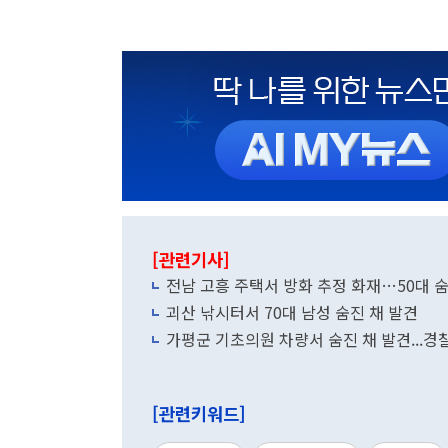
[관련기사]
전남 고흥 주택서 방화 추정 화재…50대 숨
괴산 낚시터서 70대 남성 숨진 채 발견
가평군 기초의원 차량서 숨진 채 발견...경
[관련키워드]