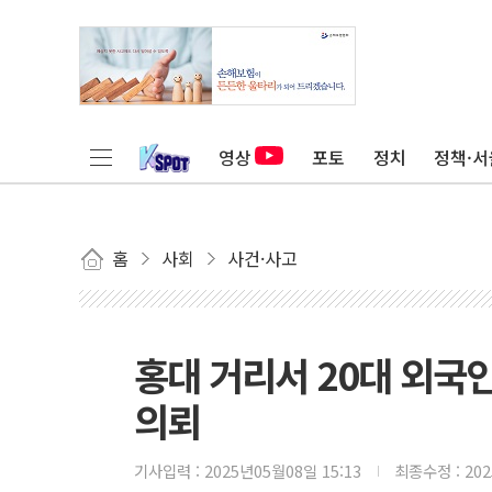
영상
포토
정치
정책·서
홈
사회
사건·사고
홍대 거리서 20대 외국인
의뢰
기사입력 :
2025년05월08일 15:13
최종수정 :
20