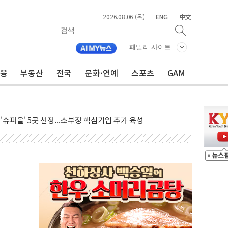
2026.08.06 (목)
ENG
中文
|
|
 비상! 수족구병이 다시 유행합니다.
.데이터처, 기업 3만1000곳 경제통계조사
패밀리 사이트
 실사격…미 해병대, 한반도 지형서 FPV 공격훈련 공개
금융
부동산
전국
문화·연예
스포츠
GAM
 아닌 담합…76조2000억 입찰 영향"
 넘긴 세라젬…공정위 과징금 4억3200만원
'슈퍼을' 5곳 선정...소부장 핵심기업 추가 육성
용품 등 94개 제품 안전기준 '부적합'
'다산점' 열어
증명서 발급…7일부터 온라인 대리 신청 가능
회의…중증환자 이송체계 전국 확대 점검
한눈에'…인사처, 공무원 인사제도 안내서 발간
…식약처 AI 심사·소방청 119안심콜 영문 영상 제작
끝…김민석, 신천지 허위신고에 배신 사과 안 해"
국방개혁은 정치적 감정 따라 추진해선 안 돼"