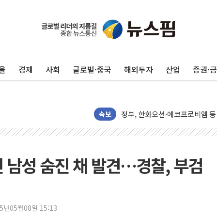
[AI 카드뉴스] 어린이집·유치원
운수업·기업활동 '원스톱'으로..
[르포] 폭염 속 '자폭 드론' 첫
울
경제
사회
글로벌·중국
해외투자
산업
증권·
공정위 "국고채 PD 15곳, 관행
중소기업 기술자료 중국 계열사에
정부, 한화오션·에코프로비엠 등 
국표원, 해외직구 물놀이기구·유아
속보
쉐이크쉑, 남양주 현대아울렛에 
부모가 정부24에서 자녀 출입국
소방청, 전국 시·도 구급과장 
 남성 숨진 채 발견…경찰, 부검
'달라진 임신·출산·육아 지원 
정부혁신 우수사례 세계에 알린다
정청래 "2차 TV토론으로 게임 
25년05월08일 15:13
윤상현, 사관학교 통합 비판…"