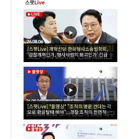
스팟
Live
[스팟Live] 개혁신당·한국형사소송법학회,
'검찰개혁인가, 형사사법의 붕괴인가' 긴급 세
미나｜26.08.06
[스팟Live] *풀영상* "조직의 명운 건다는 각
오로 환골탈태 해야"...경찰 조직의 전면적 쇄
신 촉구한 한병도 | 26.08.06 더불어민주당 정
책조정회의