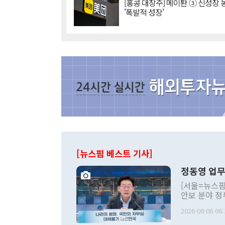
[홍콩 대장주] 메이퇀 ③ 신성장
'폭발적 성장'
[뉴스핌 베스트 기사]
정동영 업무
[서울=뉴스핌
안보 분야 정
평화공존 발전
2026-08-06 06:
발언 중에는 
언한 것이 있