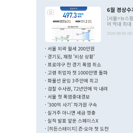
령은 공개적으
6월 경상수
주의적 희망에
관의 대북 정
[서울=뉴스핌
관 부처 장관
어 역대 최대
관의 무리한 
출 호조로 월
다. [정동영 통일부 장관이 지난달 23일 오후 서울 종로구 정부서울청사에
2026-08-06 08:
료=한국은행] 한국은행이 6일 발표한 '2026년 6월 국제수지(잠정)'에
서 취임 1주년 
면 지난 6월
부 장관 권한
1000만달러
서울 외곽 월세 200만원
발전 구상'을
이에 따라 올
적 갈등 해결
경기도, 재정 '비상 상황'
했다. 경상수
결과 혐오의 
9000만달러
프로야구 전 경기 폭염 취소
년간의 CVI
지 기준 상품
고령 취업자 첫 1000만명 돌파
무너졌다고도 
며 월간 기준
현실을 바꾸는
달러로 38.
화물선 운임 3주만에 최고
를 평화 체제
196.9% 급
검찰 수사권, 72년만에 막 내려
함께 4자 대
수출은 160
지만 이 대통
서울 첫 폭염중대경보
(18.6%) 
화공존 정책이
했다. 통관 기
'300억 사기' 차가원 구속
다"고 지적했
(16.4%)
투리가 잡혀 
실거주 아니면 세금 껑충
월(-10억9
쁜 상황이 초
증가와 유류할
실적 발표 앞둔 스페이스X
9·19 군사
기록했지만 
[히든스테이지] 즌·오아 첫 도전
"우리의 선의
로 전환됐다.