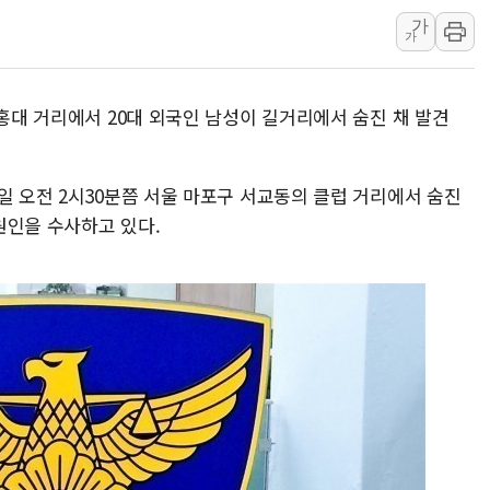
가
펄어비스, 붉은사막 영상 콘테스트
가
현대리바트, '2026 코리아빌드
[K메이커] 코셔에서 할랄까지…대
 홍대 거리에서 20대 외국인 남성이 길거리에서 숨진 채 발견
[특징주] 비철금속 업종 11% 
흥국자산운용, 코스닥 성장주 담
외국인 돌아왔지만 …'삼전·하이
일 오전 2시30분쯤 서울 마포구 서교동의 클럽 거리에서 숨진
 원인을 수사하고 있다.