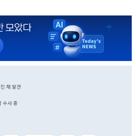
진 채 발견
찰 수사 중