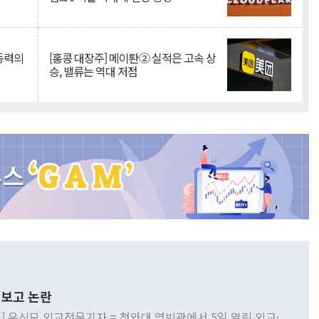
 동력의
[홍콩 대장주] 메이퇀② 실적은 고속 상
승, 밸류는 역대 저점
보고 논란
] 유신모 외교전문기자 = 청와대 영빈관에서 5일 열린 외교·