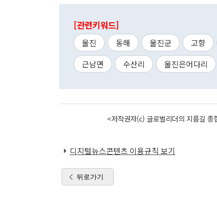
[관련키워드]
울진
동해
울진군
고향
근남면
수산리
울진은어다리
<저작권자(c) 글로벌리더의 지름길 종합
디지털뉴스콘텐츠 이용규칙 보기
뒤로가기