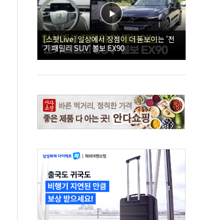
[스팟Live] 일상에서 장점이 더 돋보이는 '전
기 패밀리 SUV' 볼보 EX90