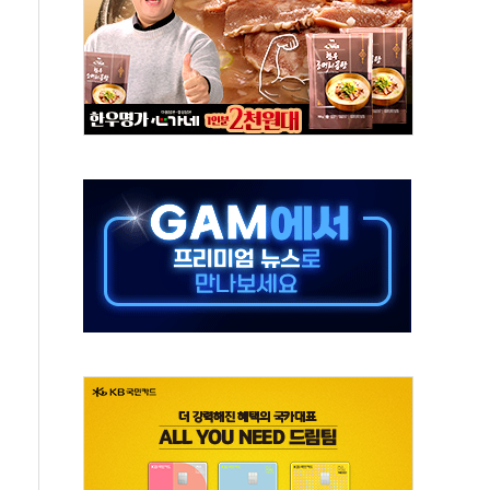
동
톱'… 美 해상봉쇄 영향
각
체주 '활짝'
스닥 선물 1%대 상승
상 기대 후퇴