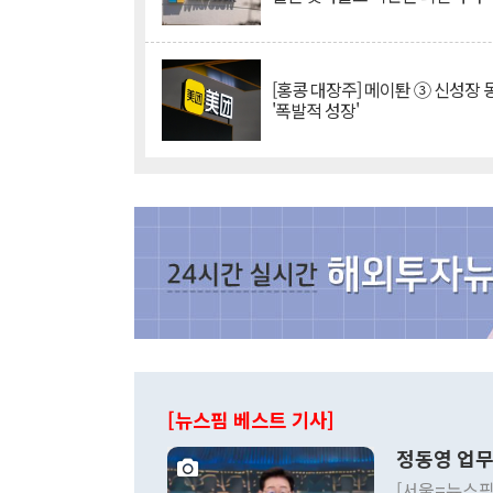
[홍콩 대장주] 메이퇀 ③ 신성장
'폭발적 성장'
[뉴스핌 베스트 기사]
정동영 업무
[서울=뉴스핌