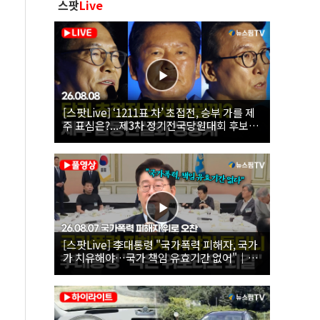
스팟
Live
[스팟Live] ‘1211표 차’ 초접전, 승부 가를 제
주 표심은?...제3차 정기전국당원대회 후보자
제주 합동연설회 생중계 | 26.08.08
[스팟Live] 李대통령 "국가폭력 피해자, 국가
가 치유해야…국가 책임 유효기간 없어"｜
26.08.07 국가폭력 피해자 위로 오찬