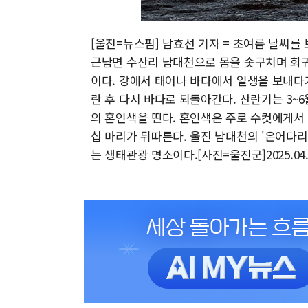
[울진=뉴스핌] 남효선 기자 = 초여름 날씨를
근남면 수산리 남대천으로 몸을 솟구치며 회귀
이다. 강에서 태어나 바다에서 일생을 보내다
란 후 다시 바다로 되돌아간다. 산란기는 3
의 혼인색을 띤다. 혼인색은 주로 수컷에게서 
십 마리가 뒤따른다. 울진 남대천의 '은어다
는 생태관광 명소이다.[사진=울진군]2025.04.2