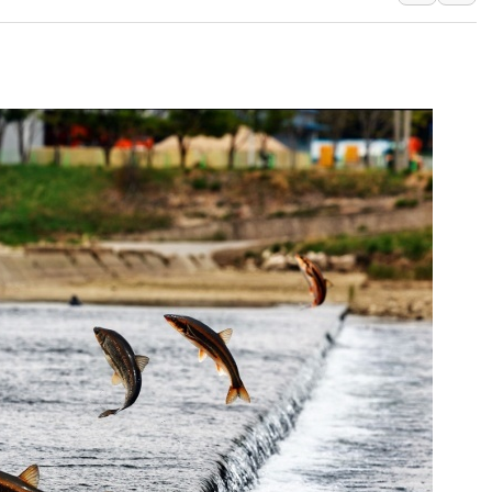
美 항소법원, 백악관 무도회장 공사 중단 명령…트럼프 제
이란 핵심 원유 수출항 '하르그섬', 최근 1주일 이상 '올스
美 고용 쇼크에 엔화 장중 급등…시장은 "또 개입했나" 촉
[AI MY 뉴스] 뉴욕 반도체주 프리뷰...美 고용 쇼크에 반도
뉴욕증시 프리뷰, 美 고용 쇼크에 금리 인상 우려 후퇴…나
[종합] 美 7월 고용 2만3000명 감소 '쇼크'…9월 금리 인