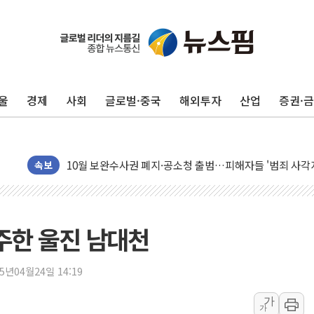
李대통령, 'ISA·주가누르기 방지법' 전면 재검토 지시
'호우 특보' 경북 울진 시간당 20~30mm 강한 비...가뭄 
주말 무더위·열대야 지속…내륙 곳곳 소나기
울
경제
사회
글로벌·중국
해외투자
산업
증권·
오세훈 "용산공원 주택 검토, 민주당 스스로 원칙 뒤집는 
충북 주말 무더위 지속…청주·진천 35도, 곳곳 소나기
10월 보완수사권 폐지·공소청 출범…피해자들 '범죄 사각
민주당, 오늘 제주·인천 경선 발표...김민석 '재역전' vs 정
속보
한상협, 업계 개인정보 보안 새판 짠다…'자율규제단체' 
뉴욕증시, 고용 쇼크에 금리 인상 우려 후퇴…S&P500 
트럼프, 쿡 연준 이사 해임 재추진…"26일까지 의혹 소명"
분주한 울진 남대천
유럽증시, 美 고용 예상 밖 부진에 연준 금리 인상 가능성 
미 연준 매파 기세 꺾이나…고용 감소에 9월 동결 전망 우
25년04월24일 14:19
[종합] 이슬람 수니파 3국, '공동방위협정' 체결… 이스라
가
가
트럼프, 백신·자폐증 행정명령 검토…"이르면 다음 주"