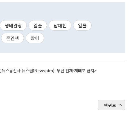
생태관광
일출
남대천
일몰
혼인색
황어
뉴스통신사 뉴스핌(Newspim), 무단 전재-재배포 금지>
맨위로