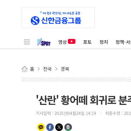
영상
포토
정치
정책·서
홈
전국
경북
'산란' 황어떼 회귀로 
기사입력 :
2025년04월24일 14:19
최종수정 :
20