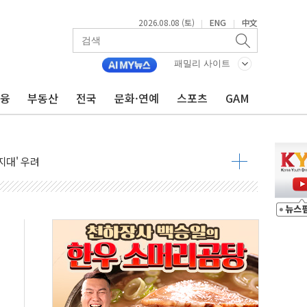
2026.08.08 (토)
ENG
中文
|
|
해소될 듯
패밀리 사이트
금융
부동산
전국
문화·연예
스포츠
GAM
것"
지대' 우려
청래 '격차 확대'
타진
최고치
 요구
낮아지며 상승… STOXX 600 지수는 나흘 연속 최고치
세
엘·이란 위협에 맞설 자체 억지력 강화