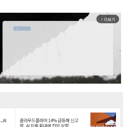
더보기
arrow_forward_ios
Mute
.AI
클라우드플레어 14% 급등해 신고
점...AI 지출 확대에 전망 상향