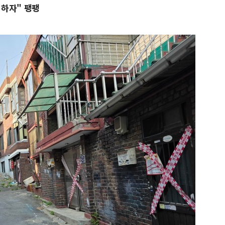
리하자" 팽팽