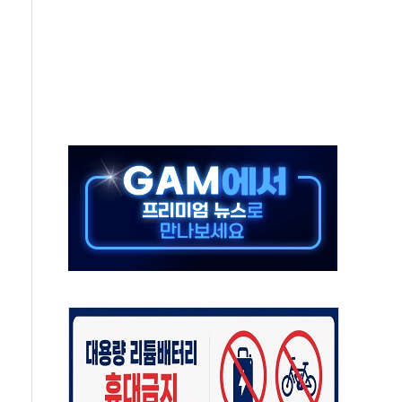
중 완화 전환점"
적 공급 확대·속도전 총력"
 급등
않아"