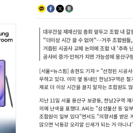
대우건설 재재신임 총회 앞두고 조합 내 갈
"더이상 시간 끌 수 없어"…거주 조합원들,
거듭된 시공사 교체 논의에 조합 내 '추측 난
공사비 증가·인허가 지연 가능성에 용산구
[서울=뉴스핌] 송현도 기자 = "선정된 시공
무하고 있다. 이미 옆 동네인 한남3구역은 철
제로 더 이상 시간을 끌지 말자는 조합원도 많
지난 11일 서울 용산구 보광동, 한남2구역 
의에 난색을 표했다. A씨는 "삼성물산 등 
조합원이 일부 있다"면서도 "의향서를 받은 
않으면 낙동강 오리알 신세가 되는 거 아니냐