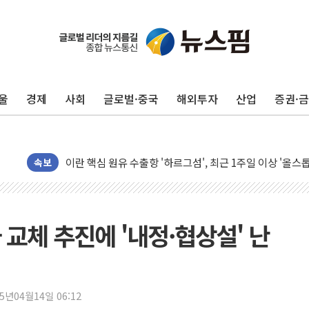
유럽증시, 美 고용 예상 밖 부진에 연준 금리 인상 가능성 
미 연준 매파 기세 꺾이나…고용 감소에 9월 동결 전망 우
[종합] 이슬람 수니파 3국, '공동방위협정' 체결… 이스라
울
경제
사회
글로벌·중국
해외투자
산업
증권·
트럼프, 백신·자폐증 행정명령 검토…"이르면 다음 주"
美 항소법원, 백악관 무도회장 공사 중단 명령…트럼프 제
이란 핵심 원유 수출항 '하르그섬', 최근 1주일 이상 '올스
美 고용 쇼크에 엔화 장중 급등…시장은 "또 개입했나" 촉
속보
[AI MY 뉴스] 뉴욕 반도체주 프리뷰...美 고용 쇼크에 반도
뉴욕증시 프리뷰, 美 고용 쇼크에 금리 인상 우려 후퇴…나
[종합] 美 7월 고용 2만3000명 감소 '쇼크'…9월 금리 인
 교체 추진에 '내정·협상설' 난
[사진] 이슬람 수니파 3개국, 공동방위협정 체결
뉴욕증시 개장 전 특징주...아틀라시안·클라우드플레어
보훈부, 미 DPAA와 MOU… "6·25 미군 실종자 7359명
25년04월14일 06:12
트럼프 "금리 내려야"…파월 때와 달리 워시엔 톤 낮춰