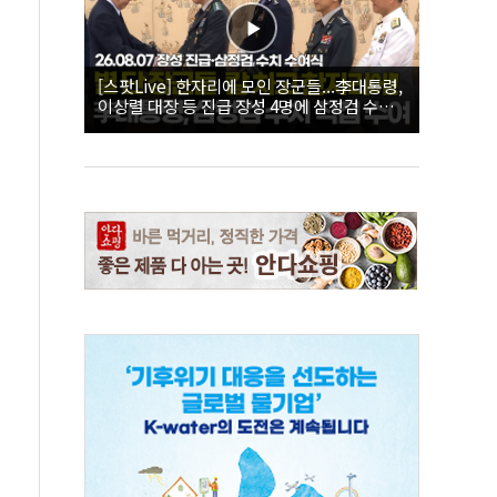
[스팟Live] 한자리에 모인 장군들...李대통령,
이상렬 대장 등 진급 장성 4명에 삼정검 수치
직접 수여｜26.08.07 장성 진급·삼정검 수치
수여식