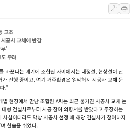
가
특정 정치인 측근 포항시 정책특보 내정설...포항시 '시끌'
가
李 "해남 태양광, 대한민국 다음 100년 밑거름…수도권 집
李 대통령, '6시간 마라톤 부동산 2차 회의' 주재… "전폭
등 고조
트럼프, 中 겨냥 폴리실리콘 관세 15% 부과…美 태양광주
 시공사 교체에 반감
[사진] 빈살만과 에르도안의 만남
무'
이란와이어 "이란 최고지도자 위독…곧 사망해도 놀랍지 
청도 우려
사를 바꾼다는 얘기에 조합원 사이에서는 내정설, 협상설이 난
거가 진행 중이고, 여기 거주환경은 열악해져 시공사 교체 문
다."
재개발 현장에서 만난 조합원 A씨는 최근 불거진 시공사 교체 논
일부 대형 건설사로부터 시공 참여 의향서를 받았다고 주장하는
게 사실이더라도 막상 시공사 선정 때 해당 건설사가 참여하지
"며 한숨을 쉬었다.