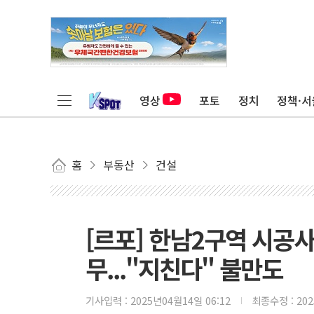
영상
포토
정치
정책·서
홈
부동산
건설
[르포] 한남2구역 시공사
무..."지친다" 불만도
기사입력 :
2025년04월14일 06:12
최종수정 :
20