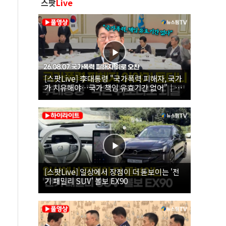
스팟
Live
[스팟Live] 李대통령 "국가폭력 피해자, 국가
가 치유해야…국가 책임 유효기간 없어"｜
26.08.07 국가폭력 피해자 위로 오찬
[스팟Live] 일상에서 장점이 더 돋보이는 '전
기 패밀리 SUV' 볼보 EX90