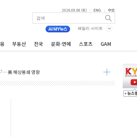
2026.08.08 (토)
ENG
中文
|
|
낮아지며 상승… STOXX 600 지수는 나흘 연속 최고치
세
패밀리 사이트
엘·이란 위협에 맞설 자체 억지력 강화
금융
부동산
전국
문화·연예
스포츠
GAM
동
톱'… 美 해상봉쇄 영향
각
체주 '활짝'
스닥 선물 1%대 상승
상 기대 후퇴
·태양광주↑ VS 트레이드데스크·웬디스↓
 끝까지 찾겠다"