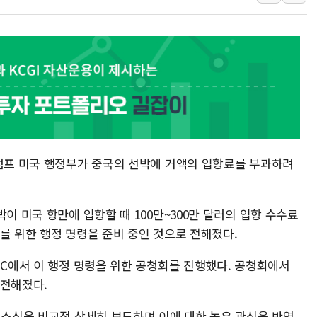
이란 핵심 원유 수출항 '하르그섬', 최근 1주일 이상 '올스
美 고용 쇼크에 엔화 장중 급등…시장은 "또 개입했나" 촉
[AI MY 뉴스] 뉴욕 반도체주 프리뷰...美 고용 쇼크에 반도
뉴욕증시 프리뷰, 美 고용 쇼크에 금리 인상 우려 후퇴…나
[종합] 美 7월 고용 2만3000명 감소 '쇼크'…9월 금리 인
[사진] 이슬람 수니파 3개국, 공동방위협정 체결
뉴욕증시 개장 전 특징주...아틀라시안·클라우드플레어
트럼프 미국 행정부가 중국의 선박에 거액의 입항료를 부과하려
보훈부, 미 DPAA와 MOU… "6·25 미군 실종자 7359명
트럼프 "금리 내려야"…파월 때와 달리 워시엔 톤 낮춰
이 미국 항만에 입항할 때 100만~300만 달러의 입항 수수료
를 위한 행정 명령을 준비 중인 것으로 전해졌다.
DC에서 이 행정 명령을 위한 공청회를 진행했다. 공청회에서
 전해졌다.
 소식을 비교적 상세히 보도하며 이에 대한 높은 관심을 반영