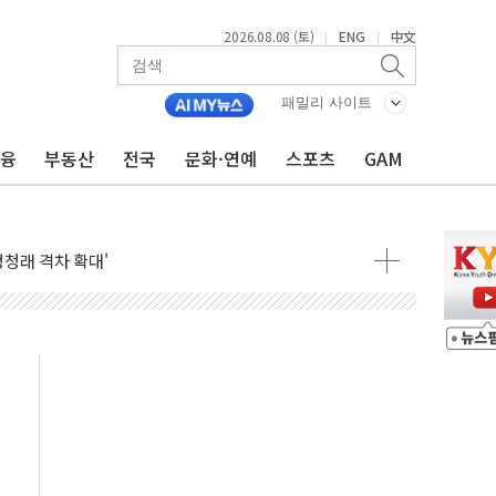
2026.08.08 (토)
ENG
中文
|
|
패밀리 사이트
금융
부동산
전국
문화·연예
스포츠
GAM
지대' 우려
 정청래 격차 확대'
타진
최고치
 요구
낮아지며 상승… STOXX 600 지수는 나흘 연속 최고치
세
엘·이란 위협에 맞설 자체 억지력 강화
동