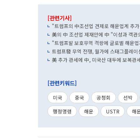
[관련기사]
"트럼프의 中조선업 견제로 해운업계 추가 
美의 中 조선업 제재안에 中 "이성과 객관
"트럼프발 보호무역 격랑에
트럼프發 무역 전쟁, 월가에 스태그플레이
美 추가 관세에 中, 미국산 대두에 보복관
[관련키워드]
미국
중국
공청회
선박
행정명령
해운
USTR
해