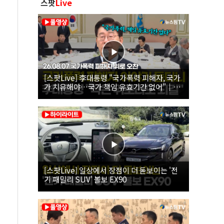
스팟
Live
[스팟Live] 李대통령 "국가폭력 피해자, 국가
가 치유해야…국가 책임 유효기간 없어"｜
26.08.07 국가폭력 피해자 위로 오찬
[스팟Live] 일상에서 장점이 더 돋보이는 '전
기 패밀리 SUV' 볼보 EX90