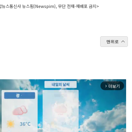
뉴스통신사 뉴스핌(Newspim), 무단 전재-재배포 금지>
맨위로
더보기
arrow_forward_ios