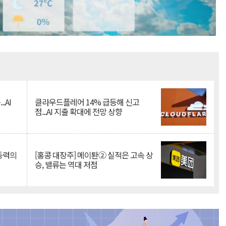
Mute
.AI
클라우드플레어 14% 급등해 신고
점...AI 지출 확대에 전망 상향
 동력의
[홍콩 대장주] 메이퇀② 실적은 고속 상
승, 밸류는 역대 저점