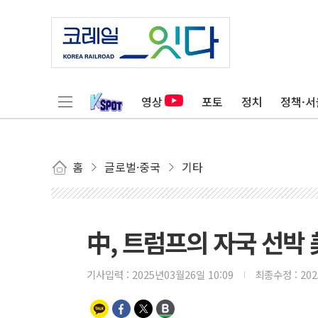
영상
포토
정치
정책·서
홈
글로벌·중국
기타
中, 트럼프의 자국 선박
기사입력 :
2025년03월26일 10:09
최종수정 :
20