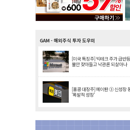
GAM
- 해외주식 투자 도우미
[미국 특징주] 빅테크 주가 급반등..
불안 잦아들고 낙관론 되살아나
[홍콩 대장주] 메이퇀 ③ 신성장
'폭발적 성장'