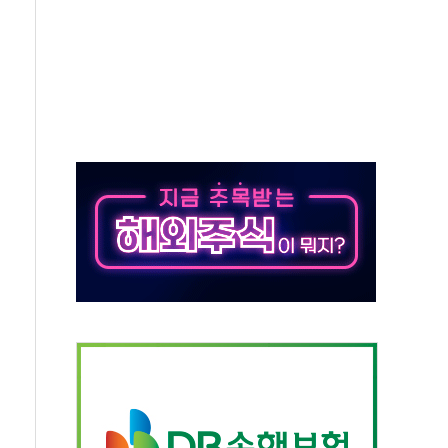
톱'… 美 해상봉쇄 영향
각
체주 '활짝'
스닥 선물 1%대 상승
상 기대 후퇴
·태양광주↑ VS 트레이드데스크·웬디스↓
 끝까지 찾겠다"