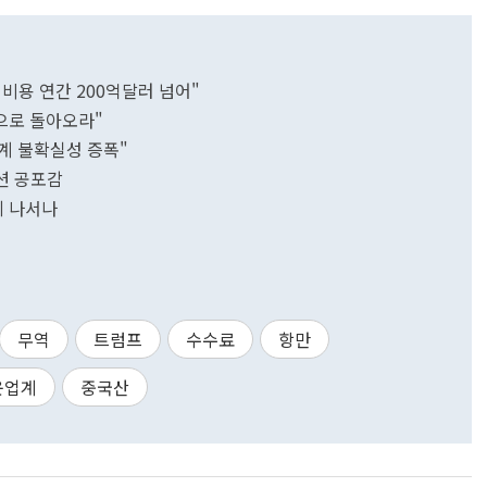
비용 연간 200억달러 넘어"
으로 돌아오라"
 글로벌 해운업계 불확실성 증폭"
션 공포감
세 나서나
무역
트럼프
수수료
항만
운업계
중국산