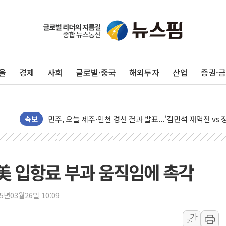
울
경제
사회
글로벌·중국
해외투자
산업
증권·
충북 주말 무더위 지속…청주·진천 35도, 곳곳 소나기
10월 보완수사권 폐지·공소청 출범…피해자들 '범죄 사각
민주, 오늘 제주·인천 경선 결과 발표...'김민석 재역전 vs
한상협, 업계 개인정보 보안 새판 짠다…'자율규제단체' 
속보
뉴욕증시, 고용 쇼크에 금리 인상 우려 후퇴…S&P500 
트럼프, 쿡 연준 이사 해임 재추진…"26일까지 의혹 소명"
유럽증시, 美 고용 예상 밖 부진에 연준 금리 인상 가능성 
 美 입항료 부과 움직임에 촉각
미 연준 매파 기세 꺾이나…고용 감소에 9월 동결 전망 우
[종합] 이슬람 수니파 3국, '공동방위협정' 체결… 이스라
25년03월26일 10:09
트럼프, 백신·자폐증 행정명령 검토…"이르면 다음 주"
가
가
美 항소법원, 백악관 무도회장 공사 중단 명령…트럼프 제