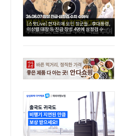
[스팟Live] 한자리에 모인 장군들...李대통령,
이상렬 대장 등 진급 장성 4명에 삼정검 수치
직접 수여｜26.08.07 장성 진급·삼정검 수치
수여식