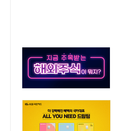
보는 일 없게"…'결혼 페널티' 22개 과제 손본다
터보트 전복…1명 사망·1명 실종
의 날 참석..."국제적 시민 연대로 목소리 내야"
 실종 60대 나흘만에 숨진 채 발견
 살해 10대 아들 체포
' 받아친 정청래…제주 연설서 신경전 고조
지시…與 "적극 환영"·野 "졸속 국정"