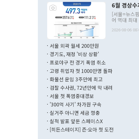
령은 공개적으
6월 경상수
주의적 희망에
관의 대북 정
[서울=뉴스핌
관 부처 장관
어 역대 최대
관의 무리한 
출 호조로 월
다. [정동영 통일부 장관이 지난달 23일 오후 서울 종로구 정부서울청사에
2026-08-06 08:
료=한국은행] 한국은행이 6일 발표한 '2026년 6월 국제수지(잠정)'에
서 취임 1주년 
면 지난 6월
부 장관 권한
1000만달러
서울 외곽 월세 200만원
발전 구상'을
이에 따라 올
적 갈등 해결
경기도, 재정 '비상 상황'
했다. 경상수
결과 혐오의 
9000만달러
프로야구 전 경기 폭염 취소
년간의 CVI
지 기준 상품
고령 취업자 첫 1000만명 돌파
무너졌다고도 
며 월간 기준
현실을 바꾸는
달러로 38.
화물선 운임 3주만에 최고
를 평화 체제
196.9% 급
검찰 수사권, 72년만에 막 내려
함께 4자 대
수출은 160
지만 이 대통
서울 첫 폭염중대경보
(18.6%) 
화공존 정책이
했다. 통관 기
'300억 사기' 차가원 구속
다"고 지적했
(16.4%)
투리가 잡혀 
실거주 아니면 세금 껑충
월(-10억9
쁜 상황이 초
증가와 유류할
실적 발표 앞둔 스페이스X
9·19 군사
기록했지만 
[히든스테이지] 즌·오아 첫 도전
"우리의 선의
로 전환됐다.
으로 약간의 의문
를 기록해 전