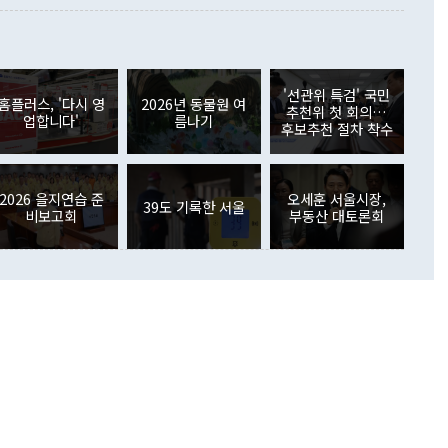
 사후 브리핑에서 정 장관이 언급한 '4자 회담'에 대해 "이상
이 늘어난 데다 전월 분기배당에 따른 기저효과로 배당지급이
 어떤 희망이라 하더라도 그건 아직 조율되지 않은 방법"이
6000만달러 흑자를 나타냈다. 금융계정 순자산은 6월 중 467
들께서 디스카운트해 주시면 좋겠다"고 선을 그었다. 정 장관
러 증가해 월간 기준 역대 최대 증가 폭을 기록했다. 종전 최대
아 블라디보스토크에서 열리는 '동방경제포럼(EEF)'을 언급하
월(369억9000만달러)을 넘어선 것이다. 직접투자에서는 내국
원에서 (참석을) 검토하고 있다"고 발언한 데 대해서도 조 장관
가 80억1000만달러, 외국인의 국내투자가 46억3000만달러
'선관위 특검' 국민
외교부의 몫"이라며 "아직 거기까지 진도가 나가지 않았다"고
홈플러스, '다시 영
2026년 동물원 여
. 증권투자에서는 외국인의 국내 주식 매도세가 이어졌다. 외
추천위 첫 회의…
업합니다'
름나기
장관이 이날 소개한 대북 구상과 설명은 정부 내 조율을 거치지
주식 투자는 차익실현 매도 등의 영향으로 316억1000만달러
후보추천 절차 착수
서 문제가 있다. 특히 주적 표현 대체와 국호 사용, 9·19 군
(-310억5000만달러)에 이어 역대 최대 순매도 기록을 다시
 4자회담 추진 등은 통일부 장관이 결정할 사안이 아니어서 월
국인의 국내 채권투자는 세계국채지수(WGBI) 자금 유입에도
이 나오고 있다. 이 대통령은 정 장관의 업무보고를 듣고 난
도래 영향으로 증가 폭이 줄어든 52억9000만달러를 기록했
무보고에 발표했다고 승인난 건 아니다"라고 재차 확인했다. 정
2026 을지연습 준
오세훈 서울시장,
 해외 증권투자는 주식을 중심으로 35억6000만달러 증가했
39도 기록한 서울
비보고회
부동산 대토론회
통은 "정 장관의 발언 내용은 대부분 국가안전보장회의(NSC)
newspim.com
된 사안이 아닌 정 장관의 개인적 생각에 가깝다"며 "안보 관
이 정부의 공식 정책이 아닌 사안을 추진하겠다고 업무보고를
 면전에서 '국군통수권자가 나서야 한다'고 주장한 것은 심각
 5일 청와대 영빈관에서 열린 통일
 외교 안보 부처 업무보고에서 발언하고 있다. [사진=청와대]
장이 현 시점에서 이미 참고가 될 수 없는 과거의 경험 또는 사
식에 기반하고 있다는 것이다. 정 장관이 주장하는 구상은 급
 있는 북한의 전략과 한반도 및 국제 정세를 전혀 반영하지
 비판이 제기되고 있다. 정 장관이 "흘러간 선(先)비핵화만
현실을 바꾸지 못한다"고 언급한 것은 지금까지의 대북 접근
 있다. 북핵 위기 발발 이후 지금까지 모든 핵 협상에서 한국