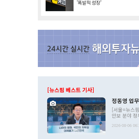
'폭발적 성장'
[뉴스핌 베스트 기사]
정동영 업무
[서울=뉴스핌
안보 분야 정
평화공존 발전
2026-08-06 06:
발언 중에는 
언한 것이 있