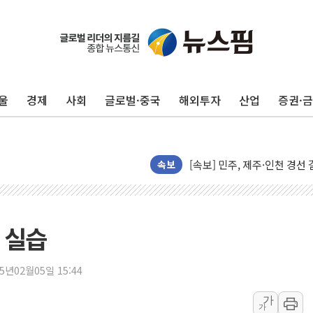
울진·영덕 '호우특보'-포항 '
[종합] 김민석, 정청래에 '0.86
인천 합동연설회 나선 송영길
울
경제
사회
글로벌·중국
해외투자
산업
증권·
김민석, 2주차 제주·인천 경선서
인사하는 김민석 당대표 후보
[속보] 민주, 제주·인천 경선 결
속보
[속보] 민주, 인천 경선 결과 발
[속보] 민주, 제주 경선 결과 발
이번주 국내 주요 금융일정(8.1
 실습
美, 이란전 출구전략 만지작
강릉·동해·삼척 시간당 최대 
25년02월05일 15:44
폐기물 수거하다 참변…60대
가
서울 중랑구 주택가서 흉기 난
가