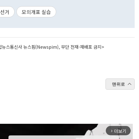
선거
모의개표 실습
뉴스통신사 뉴스핌(Newspim), 무단 전재-재배포 금지>
맨위로
더보기
arrow_forward_ios