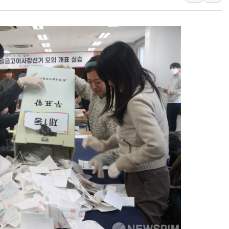
李대통령 "결혼 때문에 손해 
여수 오동도 인근 해상서 모
추미애, '위안부' 피해자 기림
인천 선재도 갯벌서 해루질 중
인천서 말다툼 중 어머니 흉기
'화합' 꺼낸 김민석에 '뻔뻔
李대통령, ISA 개편 재검토 