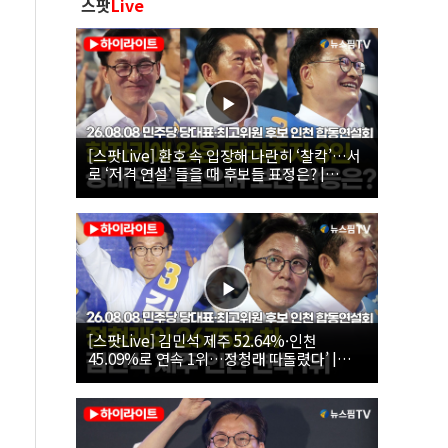
스팟
Live
[스팟Live] 환호 속 입장해 나란히 ‘찰칵’…서
로 ‘저격 연설’ 들을 때 후보들 표정은? |
26.08.08 더불어민주당 당대표·최고위원 후
보 인천 합동연설회
[스팟Live] 김민석 제주 52.64%·인천
45.09%로 연속 1위…정청래 따돌렸다’ |
26.08.08 더불어민주당 당대표·최고위원 후
보 인천 합동연설회