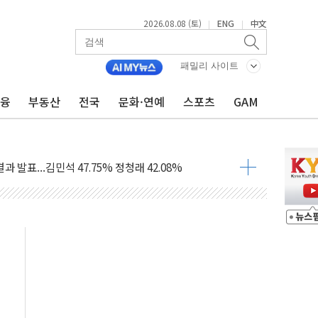
2026.08.08 (토)
ENG
中文
|
|
산사태 주의보'...경북도, 호우 피해·통제구간 없어
패밀리 사이트
%p' 차 재역전 성공...金 45.42% vs 鄭 44.56%
·정청래·김민석 당대표 후보
금융
부동산
전국
문화·연예
스포츠
GAM
 정청래에 승리...47.75% vs 42.08%
과 발표...김민석 47.75% 정청래 42.08%
표...김민석 45.09% 정청래 43.27% 송영길 11.63%
표...김민석 52.64% 정청래 39.89% 송영길 7.47%
0~8.14)
…공습 한계·탄약 부족 현실화
50㎜ 폭우…강원 동해안 강한 비 이어져
 환경미화원 수거차에 치여 사망
동…60대 남성 2명 숨져