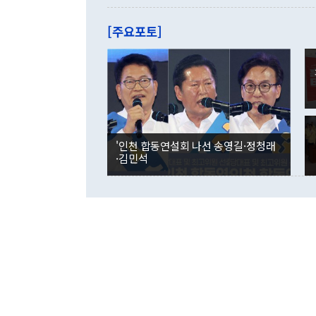
관은 업무보고
는 배당수입
주의에 근거한
줄면서 25억
[주요포토]
라며 "여러분
억1000만달
이 9월 러시
였던 올해 3
며 "정부 차
인의 해외투자
은 "그것은 
각각 증가했다
잘랐다. 정 
국인의 국내 
않았다는 점에
감소하며 전월
사합의 복원,
경신했다. 외
권이라는 지적
분기 말 만기
뒤 "여기 업
다. 내국인의
'인천 합동연설회 나선 송영길·정청래
부의 한 소식
다. eoyn2@
·김민석
를 거쳐 결정
련 부처 장관
하고 대통령의
한 문제"라고 지적했다. 이재명 대통령이
외교 국방 등
2026.08.05 ◆시대착오적 접근, 대북 인식 오류 더욱 문제인 것은 정 장관
의 이같은 주
실과 다른 인
격히 변화하고
못하고 있다는
되뇌는 것은 
법을 호도하고