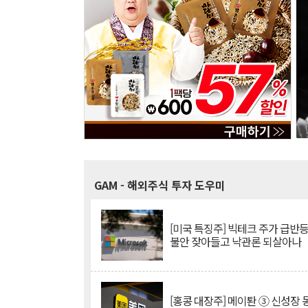
GAM
- 해외주식 투자 도우미
[미국 특징주] 빅테크 주가 급반등..
불안 잦아들고 낙관론 되살아나
[홍콩 대장주] 메이퇀 ③ 신성장