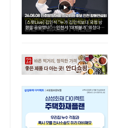
[스팟Live] 김민석 “누가 김민석보다 국정 방
향을 공유했나”…인천서 ‘대체불가’ 외쳤다 |
26.08.08 더불어민주당 당대표·최고위원 후
보 인천 합동연설회