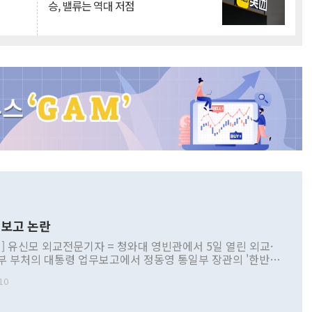
승, 밸류는 역대 저점
보고 논란
] 유신모 외교전문기자 = 청와대 영빈관에서 5일 열린 외교·
부 부처의 대통령 업무보고에서 정동영 통일부 장관의 '한반도
 구상'과 업무보고 발언이 논란을 빚고 있다. 이날 정 장관의
10
정부 내 조율을 거치지 않은 사안을 정책으로 추진하겠다고 공
는가 하면 사실 관계에 맞지 않은 설명도 있었다. 이재명 대통