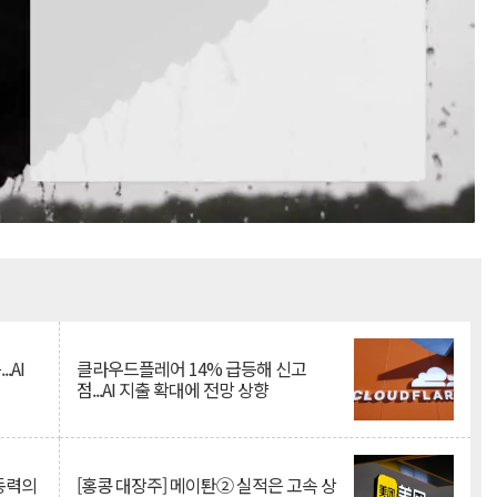
Mute
.AI
클라우드플레어 14% 급등해 신고
점...AI 지출 확대에 전망 상향
 동력의
[홍콩 대장주] 메이퇀② 실적은 고속 상