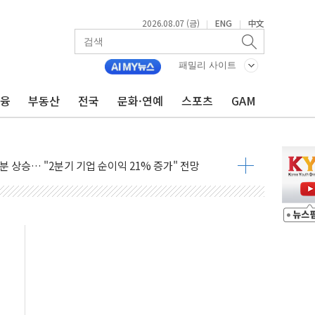
우 5거래일 랠리 '마침표'
의 막바지.."美와 직접 협상 없어"
2026.08.07 (금)
ENG
中文
|
|
민석 후보 - 8월 7일
차 회의…주택 공급 대책 막바지 조율할 듯
패밀리 사이트
금융
부동산
전국
문화·연예
스포츠
GAM
회견·주요 정당 - 8월 7일
 제한 추진…美 "통행 막을 권한 없어"
 상승… "2분기 기업 순이익 21% 증가" 전망
 나토 회원국 공격 검토… 거짓 깃발 작전"
재회…로봇·AI 데이터센터·모빌리티 구체화
·아이온큐·도어대시↑ VS 샌디스크·피그마·앱러빈↓
 반대…상법·자본시장법 개정 논의"
 차익실현 속 혼조세...웨스턴디지털·샌디스크↓
에 긴급 안보 점검회의
호르무즈 재개방 기대에 강세