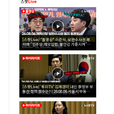
스팟
Live
[스팟Live] *풀영상* 이준석, 보완수사권 폐
지에 "민주당 개악입법, 불안감 가중시켜"｜
26.08.06 개혁신당 보완수사권 폐지 토론회
[스팟Live] '투미TV' 김제경이 내린 李정부 부
동산 정책 점수는? | 26.08.06 서울시 부동산
대토론회