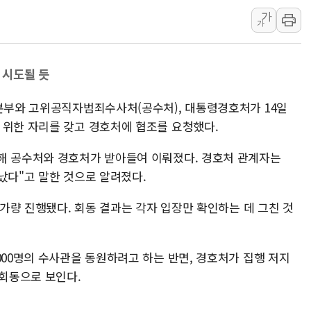
[인도증시] 중동 긴장 완화에 실적 호
가
러, 1인칭시점 드론으로 우크라 민간
가
[베트남 증시] 지수 하락 속 'DGC
'월가의 황제' 다이먼 "금융시장 레
 시도될 듯
양주 섬유염색공장서 화재 1명 중상…
사본부와 고위공직자범죄수사처(공수처), 대통령경호처가 14일
 위한 자리를 갖고 경호처에 협조를 요청했다.
해 공수처와 경호처가 받아들여 이뤄졌다. 경호처 관계자는
났다"고 말한 것으로 알려졌다.
 가량 진행됐다. 회동 결과는 각자 입장만 확인하는 데 그친 것
000명의 수사관을 동원하려고 하는 반면, 경호처가 집행 저지
 회동으로 보인다.