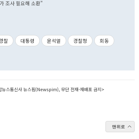
추가 조사 필요해 소환"
경찰
대통령
윤석열
경찰청
회동
뉴스통신사 뉴스핌(Newspim), 무단 전재-재배포 금지>
맨위로