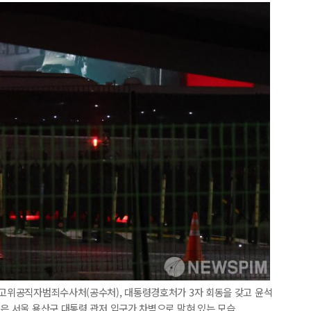
 고위공직자범죄수사처(공수처), 대통령경호처가 3자 회동을 갖고 윤석
진은 서울 용산구 대통령 관저 입구가 차벽으로 막혀 있는 모습.