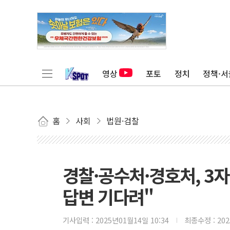
영상
포토
정치
정책·서
홈
사회
법원·검찰
경찰·공수처·경호처, 3
답변 기다려"
기사입력 :
2025년01월14일 10:34
최종수정 :
20