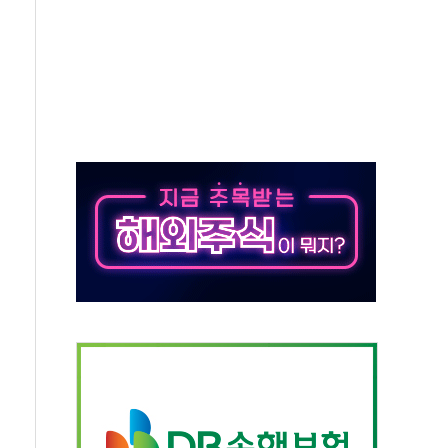
조까지, 상승...호실적 보고 기업 상승세 뚜렷
인 '사파리' 공격… 시민들 공포감 극대화 전략
' 임시 주총 기대감에 홀로 상한가…마진 잔액은 사상 최고
버리지 위험수위…숨은 차입이 더 큰 변수"
대응 1단계 진압 중