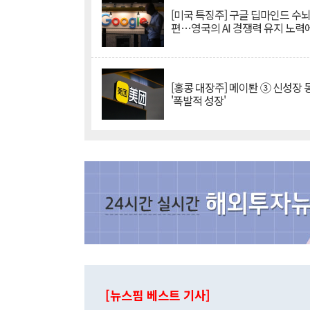
[미국 특징주] 구글 딥마인드 수
편…영국의 AI 경쟁력 유지 노력
[홍콩 대장주] 메이퇀 ③ 신성장
'폭발적 성장'
[뉴스핌 베스트 기사]