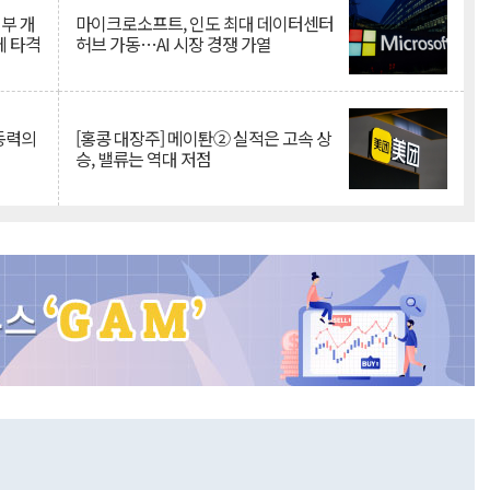
뇌부 개
마이크로소프트, 인도 최대 데이터센터
에 타격
허브 가동…AI 시장 경쟁 가열
 동력의
[홍콩 대장주] 메이퇀② 실적은 고속 상
승, 밸류는 역대 저점