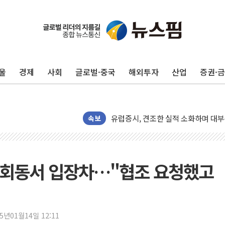
뉴욕증시, 유가·금리 부담에 하락…다
이란, 오만과 호르무즈 해협 재개방 합
[민주 당권주자 일정] 송영길·정청래·김
李대통령, 오늘 부동산 정책 점검 2
[오늘의 정치일정] 8월 7일(금)
울
경제
사회
글로벌·중국
해외투자
산업
증권·
[오늘의 국회일정] 상임위·세미나·기자
이란, 美·이스라엘 선박 호르무즈 통항
유럽증시, 견조한 실적 소화하며 대부분
속보
리투아니아 국방 "러, 우크라 드론으로
구광모, 내주 실리콘밸리서 젠슨 황 
뉴욕증시 개장 전 특징주...모더나
자회동서 입장차…"협조 요청했고
김정관 장관 "영업이익 N% 성과급
뉴욕증시 프리뷰, 미 주가선물 AI주
청와대, 북한 단거리 탄도미사일 발사
금값 7주 만에 최고…美 고용 둔화·
25년01월14일 12:11