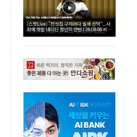
[스팟Live] "전셋집 구하려다 월세 선택"...사
회에 첫발 내디딘 청년의 한탄 | 26.08.06 서울
시 부동산 대토론회