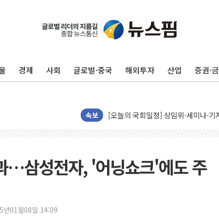
뉴욕증시, 유가·금리 부담에 하락…다
이란, 오만과 호르무즈 해협 재개방 합
[민주 당권주자 일정] 송영길·정청래·김
울
경제
사회
글로벌·중국
해외투자
산업
증권·
李대통령, 오늘 부동산 정책 점검 2
[오늘의 정치일정] 8월 7일(금)
[오늘의 국회일정] 상임위·세미나·기자
이란, 美·이스라엘 선박 호르무즈 통항
속보
유럽증시, 견조한 실적 소화하며 대부분
리투아니아 국방 "러, 우크라 드론으로
구광모, 내주 실리콘밸리서 젠슨 황 
효과…삼성전자, '어닝쇼크'에도 주
뉴욕증시 개장 전 특징주...모더나
김정관 장관 "영업이익 N% 성과급
뉴욕증시 프리뷰, 미 주가선물 AI주
25년01월08일 14:09
청와대, 북한 단거리 탄도미사일 발사