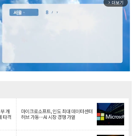
더보기
arrow_forward_ios
Mute
뇌부 개
마이크로소프트, 인도 최대 데이터센터
에 타격
허브 가동…AI 시장 경쟁 가열