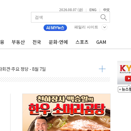
2026.08.07 (금)
ENG
中文
|
|
우 5거래일 랠리 '마침표'
의 막바지.."美와 직접 협상 없어"
패밀리 사이트
민석 후보 - 8월 7일
금융
부동산
전국
문화·연예
스포츠
GAM
차 회의…주택 공급 대책 막바지 조율할 듯
회견·주요 정당 - 8월 7일
 제한 추진…美 "통행 막을 권한 없어"
 상승… "2분기 기업 순이익 21% 증가" 전망
 나토 회원국 공격 검토… 거짓 깃발 작전"
재회…로봇·AI 데이터센터·모빌리티 구체화
·아이온큐·도어대시↑ VS 샌디스크·피그마·앱러빈↓
 반대…상법·자본시장법 개정 논의"
 차익실현 속 혼조세...웨스턴디지털·샌디스크↓
에 긴급 안보 점검회의