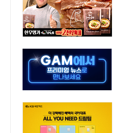
호르무즈 재개방 기대에 강세
조까지, 상승...호실적 보고 기업 상승세 뚜렷
인 '사파리' 공격… 시민들 공포감 극대화 전략
' 임시 주총 기대감에 홀로 상한가…마진 잔액은 사상 최고
버리지 위험수위…숨은 차입이 더 큰 변수"
대응 1단계 진압 중