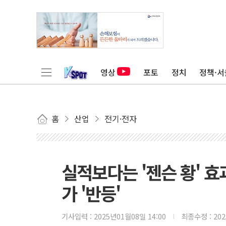
영상
포토
정치
정책·서
홈
산업
전기·전자
실적보다는 '젠슨 황' 
가 '반등'
기사입력 :
2025년01월08일 14:00
최종수정 :
20