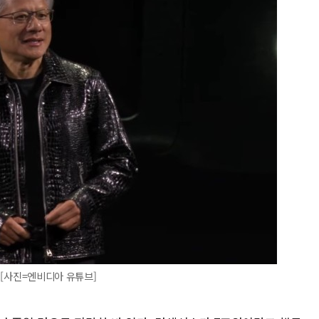
O [사진=엔비디아 유튜브]