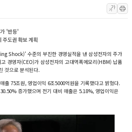
가
금값 7주 만에 최고…美 고용 둔화·
가
[인도증시] 중동 긴장 완화에 실적 호
러, 1인칭시점 드론으로 우크라 민간
가 '반등'
[베트남 증시] 지수 하락 속 'DGC
체 주도권 확보 계획
'월가의 황제' 다이먼 "금융시장 레
양주 섬유염색공장서 화재 1명 중상…
ning Shock)' 수준의 부진한 경영실적을 낸 삼성전자의 주가
최고 경영자(CEO)가 삼성전자의 고대역폭메모리(HBM) 납품
린 것으로 분석된다.
 매출 75조원, 영업이익 6조5000억원을 기록했다고 밝혔다.
130.50% 증가했으며 전기 대비 매출은 5.18%, 영업이익은