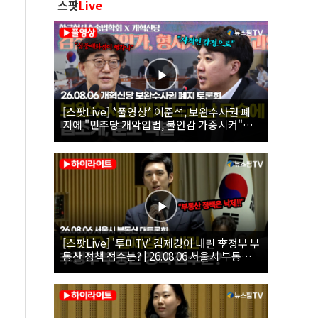
스팟
Live
[스팟Live] *풀영상* 이준석, 보완수사권 폐
지에 "민주당 개악입법, 불안감 가중시켜"｜
26.08.06 개혁신당 보완수사권 폐지 토론회
[스팟Live] '투미TV' 김제경이 내린 李정부 부
동산 정책 점수는? | 26.08.06 서울시 부동산
대토론회