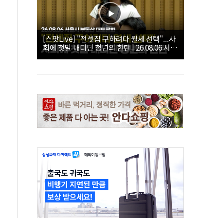
[스팟Live] "전셋집 구하려다 월세 선택"...사
회에 첫발 내디딘 청년의 한탄 | 26.08.06 서울
시 부동산 대토론회