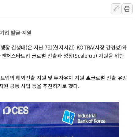
가
美공화, 韓 '개
가
롯데쇼핑, 백화점
합수본, '투표율
 기업 발굴·지원
교원그룹 펫 프렌들
벤처업계 "정부 
은행장 김성태)은 지난 7일(현지시간) KOTRA(사장 강경성)와
최영근 한국전광
벤처스타트업 글로벌 진출과 성장(Scale-up) 지원을 위한
뉴온 "어린이 성장
타트업의 해외진출 지원 및 투자유치 지원 ▲글로벌 진출 유망
지원 공동 사업 등을 추진하기로 했다.