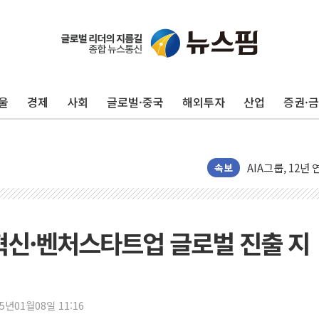
예천 실종신고 8
"35초마다 중국
울
경제
사회
글로벌·중국
해외투자
산업
증권·
한병도 "막말 
원내대책회의 참
AIA그룹, 12년
[컨콜] 네이버, 
속보
[컨콜] 네이버 
[특징주] 포스코
HDC랩스, 'BUI
 혁신·벤처스타트업 글로벌 진출 지
와이즈버즈, 상반
배준영 의원 "거
[컨콜] 네이버, 
25년01월08일 11:16
[컨콜] 네이버,