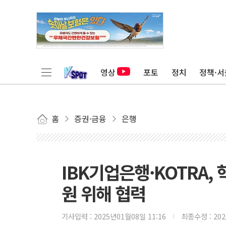
영상
포토
정치
정책·서
홈
증권·금융
은행
IBK기업은행·KOTRA,
원 위해 협력
기사입력 :
2025년01월08일 11:16
최종수정 :
20