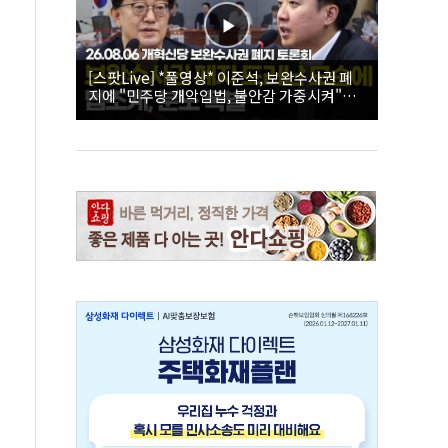
[스팟Live] *풀영상* 이준석, 보완수사권 폐
지에 "민주당 개악입법, 불안감 가중시켜"｜
26.08.06 개혁신당 보완수사권 폐지 토론회