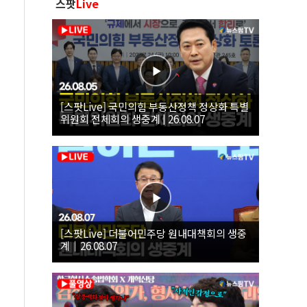
스팟
Live
[스팟Live] 국민의힘 부동산정책 정상화 특별
위원회 전체회의 생중계 | 26.08.07
[스팟Live] 더불어민주당 원내대책회의 생중
계｜26.08.07