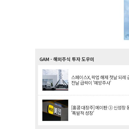
GAM
- 해외주식 투자 도우미
스페이스X, 락업 해제 첫날 되레 급
전날 급락이 '예방주사'
[홍콩 대장주] 메이퇀 ③ 신성장
'폭발적 성장'