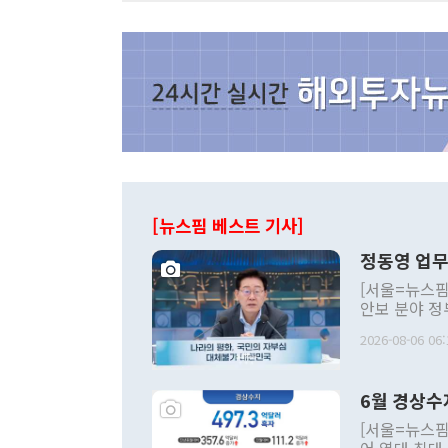
[뉴스핌 베스트 기사]
정동영 업무
[서울=뉴스핌
안보 분야 정
평화공존 발전
2026-08-06 06:
발언 중에는 
언한 것이 있
령은 공개적으
6월 경상수
주의적 희망에
관의 대북 정
[서울=뉴스핌
관 부처 장관