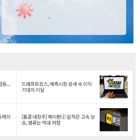
Mute
등...
드래프트킹스, 예측시장 공세 속 이익
기대치 미달
 동력의
[홍콩 대장주] 메이퇀② 실적은 고속 상
승, 밸류는 역대 저점