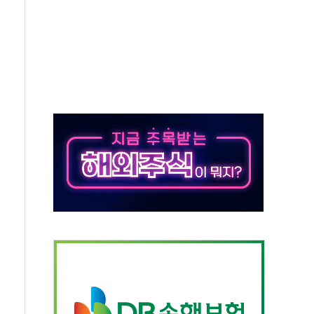
정 정통망법'에 항의 서한…"표현의 자유 위협"
이 이끈 반등...2분기 영업이익 121% 급증
 조작 의혹' 서울·경기·충북 선관위 등 추가 압수수색
리 호텔 '키녹', 30일 2주년 기념 행사
세제개편안 환영...RSU 세제지원 긍정 검토되길"
 대표, ESG경영대상 환경부분 최우수상 수상
 제품 '매직키드', 출시 8개월에 매출 62억원"