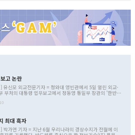
보고 논란
] 유신모 외교전문기자 = 청와대 영빈관에서 5일 열린 외교·
부 부처의 대통령 업무보고에서 정동영 통일부 장관의 '한반도
 구상'과 업무보고 발언이 논란을 빚고 있다. 이날 정 장관의
10
정부 내 조율을 거치지 않은 사안을 정책으로 추진하겠다고 공
는가 하면 사실 관계에 맞지 않은 설명도 있었다. 이재명 대통
로 신중을 기해 달라고 경고했고, 조현 외교부 장관은 '이상
지 최대 흑자
 근거한 비현실적 구상'이라는 비판을 내놨다. 그동안 정 장
책 관련 발언이 물의를 빚은 적은 여러 번 있지만 대통령과 유
] 박가연 기자 = 지난 6월 우리나라의 경상수지가 전월에 이
이 공개적으로 부정적 입장을 표명한 것은 이례적이다. 정 장