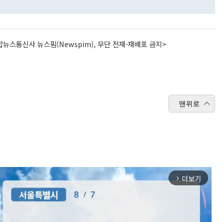
뉴스통신사 뉴스핌(Newspim), 무단 전재-재배포 금지>
맨위로
더보기
arrow_forward_ios