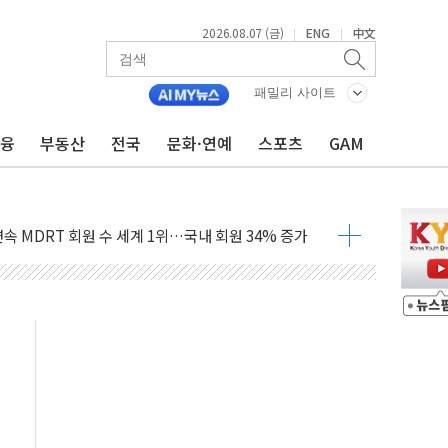
2026.08.07 (금)
ENG
中文
|
|
0대 남성 논둑서 숨진 채 발견
패밀리 사이트
과 통신"...美보안기업, 중국제 공유기서 '백도어' 발견
금융
부동산
전국
문화·연예
스포츠
GAM
정치를 좌시하지 않겠다"
석하는 한병도
 연속 MDRT 회원 수 세계 1위…국내 회원 34% 증가
멤버십 연계 배송 혜택 강화...새벽 배송 도입 예정
AI탭, 올해 안으로 부동산과 건강까지 영역 확장 예정
퓨처엠, LFP 장기공급 합의에 7%대 급등
LD CON SUMMIT 2026' 참가
기 매출 245억원…순이익 흑자 전환
주 사용 형태에 따른 중과세는 과세 원칙 어긋나"
AI탭 월간 활성 이용자수 1000만 돌파
 "엔비디아와 공고한 파트너십 이어갈 예정"