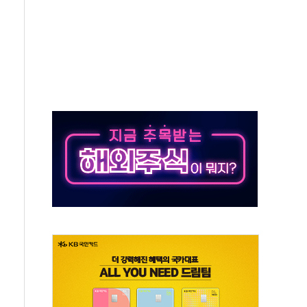
…공습 한계·탄약 부족 현실화
50㎜ 폭우…강원 동해안 강한 비 이어져
 환경미화원 수거차에 치여 사망
동…60대 남성 2명 숨져
보는 일 없게"…'결혼 페널티' 22개 과제 손본다
터보트 전복…1명 사망·1명 실종
의 날 참석..."국제적 시민 연대로 목소리 내야"
 실종 60대 나흘만에 숨진 채 발견
 살해 10대 아들 체포
' 받아친 정청래…제주 연설서 신경전 고조