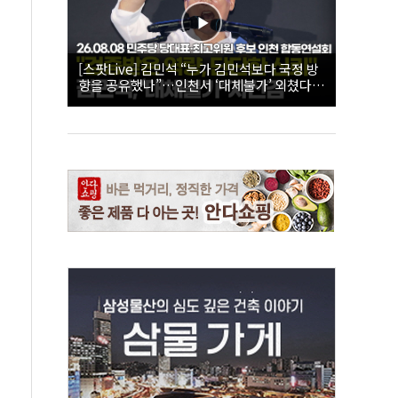
[스팟Live] 김민석 “누가 김민석보다 국정 방
향을 공유했나”…인천서 ‘대체불가’ 외쳤다 |
26.08.08 더불어민주당 당대표·최고위원 후
보 인천 합동연설회