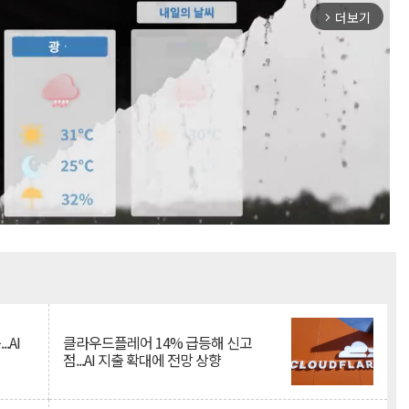
더보기
arrow_forward_ios
Mute
.AI
클라우드플레어 14% 급등해 신고
점...AI 지출 확대에 전망 상향