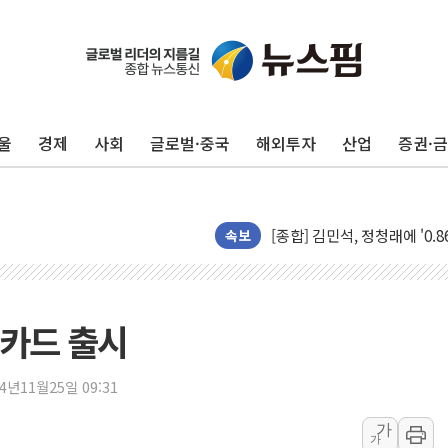
울
경제
사회
글로벌·중국
해외투자
산업
증권·
포항시 재난예산 40억 긴급 
울진·영덕 '호우특보'-포항 '
[종합] 김민석, 정청래에 '0.86
속보
인천 합동연설회 나선 송영길
김민석, 2주차 제주·인천 경선서
인사하는 김민석 당대표 후보
성카드 출시
[속보] 민주, 제주·인천 경선 결
[속보] 민주, 인천 경선 결과 발
24년11월25일 09:31
[속보] 민주, 제주 경선 결과 발
가
가
이번주 국내 주요 금융일정(8.1