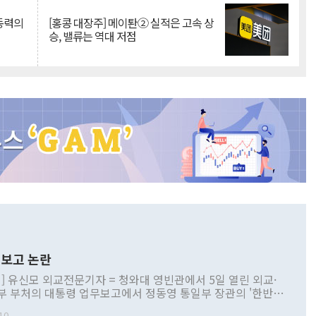
 동력의
[홍콩 대장주] 메이퇀② 실적은 고속 상
승, 밸류는 역대 저점
보고 논란
] 유신모 외교전문기자 = 청와대 영빈관에서 5일 열린 외교·
부 부처의 대통령 업무보고에서 정동영 통일부 장관의 '한반도
 구상'과 업무보고 발언이 논란을 빚고 있다. 이날 정 장관의
10