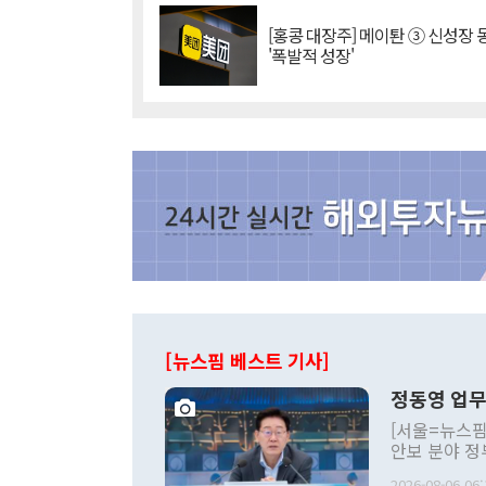
[홍콩 대장주] 메이퇀 ③ 신성장
'폭발적 성장'
[뉴스핌 베스트 기사]
정동영 업무
[서울=뉴스핌
안보 분야 정
평화공존 발전
2026-08-06 06: