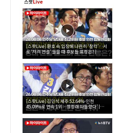
스팟
Live
[스팟Live] 환호 속 입장해 나란히 ‘찰칵’…서
로 ‘저격 연설’ 들을 때 후보들 표정은? |
26.08.08 더불어민주당 당대표·최고위원 후
보 인천 합동연설회
[스팟Live] 김민석 제주 52.64%·인천
45.09%로 연속 1위…정청래 따돌렸다’ |
26.08.08 더불어민주당 당대표·최고위원 후
보 인천 합동연설회