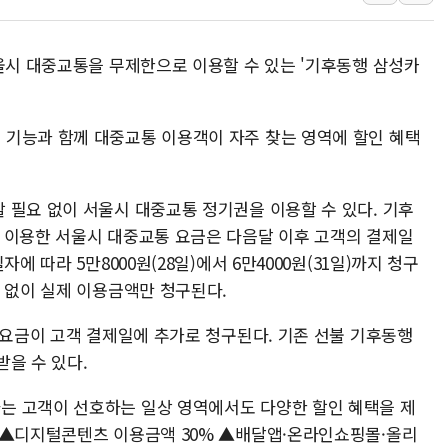
美, 이란전 출구전략 만지작
강릉·동해·삼척 시간당 최대 
서울시 대중교통을 무제한으로 이용할 수 있는 '기후동행 삼성카
폐기물 수거하다 참변…60대
서울 중랑구 주택가서 흉기 난
기능과 함께 대중교통 이용객이 자주 찾는 영역에 할인 혜택
李대통령 "결혼 때문에 손해 
여수 오동도 인근 해상서 모
추미애, '위안부' 피해자 기림
 필요 없이 서울시 대중교통 정기권을 이용할 수 있다. 기후
 이용한 서울시 대중교통 요금은 다음달 이후 고객의 결제일
인천 선재도 갯벌서 해루질 중
에 따라 5만8000원(28일)에서 6만4000원(31일)까지 청구
인천서 말다툼 중 어머니 흉기
 없이 실제 이용금액만 청구된다.
'화합' 꺼낸 김민석에 '뻔뻔
용요금이 고객 결제일에 추가로 청구된다. 기존 선불 기후동행
을 수 있다.
는 고객이 선호하는 일상 영역에서도 다양한 할인 혜택을 제
 ▲디지털콘텐츠 이용금액 30% ▲배달앱·온라인쇼핑몰·올리