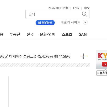
2026.08.09 (일)
ENG
中文
|
|
패밀리 사이트
금융
부동산
전국
문화·연예
스포츠
GAM
투입…고수온 양식장 복구·지원 '총력'
산사태 주의보'...경북도, 호우 피해·통제구간 없어
%p' 차 재역전 성공...金 45.42% vs 鄭 44.56%
·정청래·김민석 당대표 후보
 정청래에 승리...47.75% vs 42.08%
과 발표...김민석 47.75% 정청래 42.08%
표...김민석 45.09% 정청래 43.27% 송영길 11.63%
표...김민석 52.64% 정청래 39.89% 송영길 7.47%
0~8.14)