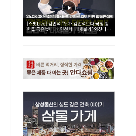
[스팟Live] 김민석 “누가 김민석보다 국정 방
향을 공유했나”…인천서 ‘대체불가’ 외쳤다 |
26.08.08 더불어민주당 당대표·최고위원 후
보 인천 합동연설회