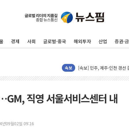
울진·영덕 '호우특보'-포항 '
[종합] 김민석, 정청래에 '0.86
인천 합동연설회 나선 송영길
울
경제
사회
글로벌·중국
해외투자
산업
증권·
김민석, 2주차 제주·인천 경선서
인사하는 김민석 당대표 후보
[속보] 민주, 제주·인천 경선 결
[속보] 민주, 인천 경선 결과 발
속보
[속보] 민주, 제주 경선 결과 발
이번주 국내 주요 금융일정(8.1
美, 이란전 출구전략 만지작
…GM, 직영 서울서비스센터 내
강릉·동해·삼척 시간당 최대 
폐기물 수거하다 참변…60대
서울 중랑구 주택가서 흉기 난
24년09월02일 09:16
李대통령 "결혼 때문에 손해 