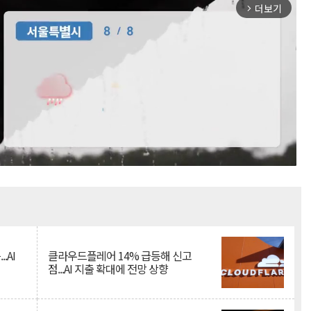
더보기
arrow_forward_ios
Mute
.AI
클라우드플레어 14% 급등해 신고
점...AI 지출 확대에 전망 상향