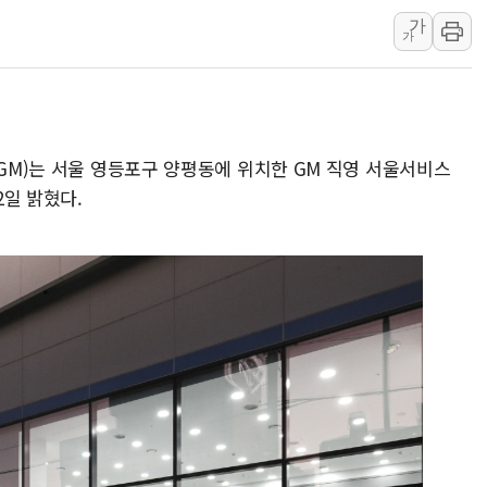
가
여수 오동도 인근 해상서 모
가
추미애, '위안부' 피해자 기림
인천 선재도 갯벌서 해루질 중
인천서 말다툼 중 어머니 흉기
'화합' 꺼낸 김민석에 '뻔뻔
(GM)는 서울 영등포구 양평동에 위치한 GM 직영 서울서비스
李대통령, ISA 개편 재검토 
2일 밝혔다.