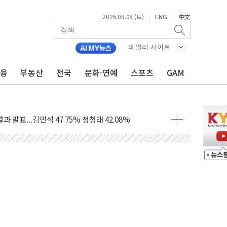
2026.08.08 (토)
ENG
中文
|
|
산사태 주의보'...경북도, 호우 피해·통제구간 없어
%p' 차 재역전 성공...金 45.42% vs 鄭 44.56%
패밀리 사이트
·정청래·김민석 당대표 후보
금융
부동산
전국
문화·연예
스포츠
GAM
 정청래에 승리...47.75% vs 42.08%
과 발표...김민석 47.75% 정청래 42.08%
표...김민석 45.09% 정청래 43.27% 송영길 11.63%
표...김민석 52.64% 정청래 39.89% 송영길 7.47%
0~8.14)
…공습 한계·탄약 부족 현실화
50㎜ 폭우…강원 동해안 강한 비 이어져
 환경미화원 수거차에 치여 사망
동…60대 남성 2명 숨져
보는 일 없게"…'결혼 페널티' 22개 과제 손본다