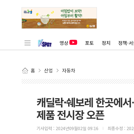
영상
포토
정치
정책·서
홈
산업
자동차
캐딜락·쉐보레 한곳에서
제품 전시장 오픈
기사입력 :
2024년09월02일 09:16
최종수정 :
20