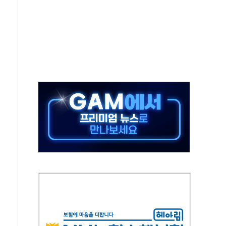
터보트 전복…1명 사망·1명 실종
의 날 참석..."국제적 시민 연대로 목소리 내야"
 실종 60대 나흘만에 숨진 채 발견
 살해 10대 아들 체포
' 받아친 정청래…제주 연설서 신경전 고조
지시…與 "적극 환영"·野 "졸속 국정"