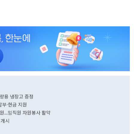
차량용 냉장고 증정
 할부·현금 지원
원...임직원 자원봉사 활약
 개시