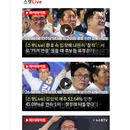
스팟
Live
[스팟Live] 환호 속 입장해 나란히 ‘찰칵’…서
로 ‘저격 연설’ 들을 때 후보들 표정은? |
26.08.08 더불어민주당 당대표·최고위원 후
보 인천 합동연설회
[스팟Live] 김민석 제주 52.64%·인천
45.09%로 연속 1위…정청래 따돌렸다’ |
26.08.08 더불어민주당 당대표·최고위원 후
보 인천 합동연설회