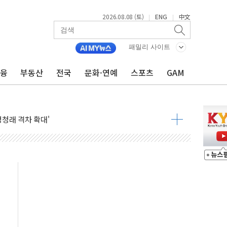
2026.08.08 (토)
ENG
中文
|
|
패밀리 사이트
금융
부동산
전국
문화·연예
스포츠
GAM
지대' 우려
 정청래 격차 확대'
타진
최고치
 요구
낮아지며 상승… STOXX 600 지수는 나흘 연속 최고치
세
엘·이란 위협에 맞설 자체 억지력 강화
동