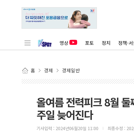
영상
포토
정치
정책·서
홈
경제
경제일반
올여름 전력피크 8월 둘
주일 늦어진다
기사입력 :
2024년06월20일 11:00
최종수정 :
20