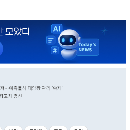
어져…예측불허 태양광 관리 '숙제'
 최고치 경신