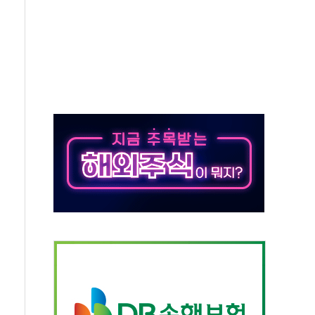
톱'… 美 해상봉쇄 영향
각
체주 '활짝'
스닥 선물 1%대 상승
상 기대 후퇴
·태양광주↑ VS 트레이드데스크·웬디스↓
 끝까지 찾겠다"