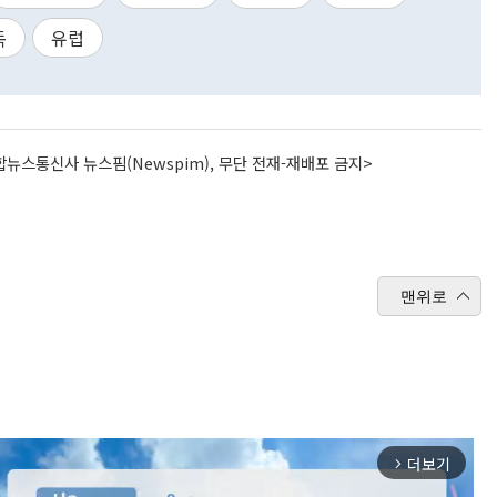
독
유럽
뉴스통신사 뉴스핌(Newspim), 무단 전재-재배포 금지>
맨위로
더보기
arrow_forward_ios