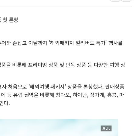
[금/유가] 국채금리 하락·이란 협상 
[장욱희의 중장년 취업에세이] 여성 
 첫 론칭
[오늘날씨] 한낮 39도 폭염 계속…전
[브라질증시] 금리 인하 기대에도 
투어와 손잡고 이달까지 '해외패키지 얼리버드 특가' 행사를
이마트, 트레이더스 'T-카페' 일반 점
한경협 "에너지 위기 반복…탈탄소 설
상품을 비롯해 프리미엄 상품 및 단독 상품 등 다양한 여행 상
자 처음으로 '해외여행 패키지' 상품을 론칭했다. 판매상품
기에 등 유럽 권역을 비롯해 칭다오, 하이난, 장가계, 홍콩, 마
인다.