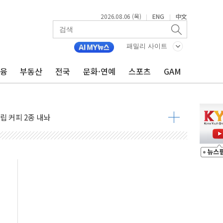
2026.08.06 (목)
ENG
中文
|
|
 지역경제 활성화 앞장
.플랫폼 매출 효과에 36% 증가
패밀리 사이트
I) 주유소 업종 1위
금융
부동산
전국
문화·연예
스포츠
GAM
커리 디저트 2종 내놔
선 '데이지'호 미사일 공격"
립 커피 2종 내놔
클리어런스 딜'
 6월 경상수지 497.3억달러 흑자
이는 일 원치 않아"
대통령 "논쟁 여지" 이례적 언급
-뷰티 신규 전략시장 안착
월세 200만원 外
영월 소상공인 디지털 전환 나선다
류한 李대통령…"형소법 보완 방법 찾아달라" 주문도