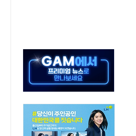
기대에 금값 4% 급등…유가 혼조
근로자, 육아로 경력 단절…기업 인재 전략 재정립 필요
북·제주 비소식
약보합…대선 불확실성에 투자심리 위축
포 첫 입점
비 전환 지원 강화해야"