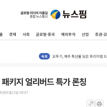
풀무원푸드머스, 의정부시와 손 잡고
카카오, 2분기 영업이익 2270억원..
GS칼텍스, 국가브랜드경쟁력지수(NBC
울
경제
사회
글로벌·중국
해외투자
산업
증권·
신세계푸드, 국내산 멜론 활용한 베이
예멘 후티 반군 "아덴만서 사우디 유조
오뚜기, 제주 특산물 담은 프리미엄 드
신세계사이먼, 전국 아울렛서 '썸머 
속보
외국인 국내 주식 316억달러 팔았지만,
트럼프 "이란과의 합의 선호…사람 죽
정동영 '2국가론' 제동 걸리나...李 
 패키지 얼리버드 특가 론칭
LF 아떼, 미국 매출 42배 '점프'…K
[뉴스핌 이 시각 PICK] 서울 외곽도 
24년05월13일 09:07
"곤드레도 AI로 판다"…성신여대, 
가
가
공개 사의 정성호에 "잘 버티라" 만