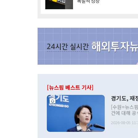
'폭발적 성장'
[뉴스핌 베스트 기사]
경기도, 재정
[수원=뉴스핌
건에 대해 공
세입 구조 개
2026-08-05 11:
미애 경기도지
황'을 선언하
상조치 방안을 발표했다.