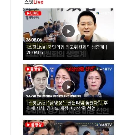
스팟
Live
[스팟Live] 국민의힘 최고위원회의 생중계｜
26.08.06
[스팟Live] *풀영상* "골든타임 놓쳤다"...추
미애 지사, 경기도 재정 비상상황 선언 |
26.08.05 추미애 경기지사 기자회견