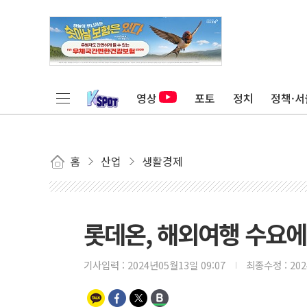
영상
포토
정치
정책·서
홈
산업
생활경제
롯데온, 해외여행 수요에
기사입력 :
2024년05월13일 09:07
최종수정 :
20