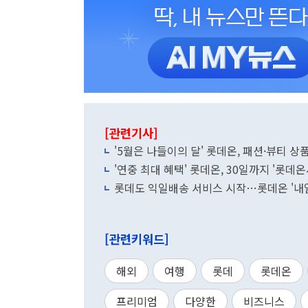
[관련기사]
'5월은 나들이의 달' 롯데온, 패션·뷰티 상
'연중 최대 혜택' 롯데온, 30일까지 '롯데온
롯데도 익일배송 서비스 시작…롯데온 '내일
[관련키워드]
해외
여행
롯데
롯데온
프리미엄
다양한
비즈니스