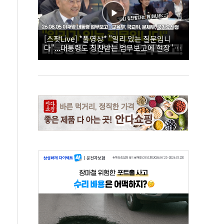
[스팟Live] *풀영상* "일리 있는 질문입니
다"...대통령도 칭찬받는 업무보고에 현장 '빵'
| 26.08.05 이재명 대통령 업무보고 - 교육부,
국교위, 문체부, 국가유산청