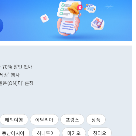
품 70% 할인 판매
세상' 행사
온(ON)다' 론칭
해외여행
이탈리아
프랑스
상품
동남아시아
하나투어
마카오
칭다오