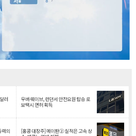
Mute
억달러
우버·웨이브, 런던서 안전요원 탑승 로
보택시 면허 획득
 동력의
[홍콩 대장주] 메이퇀② 실적은 고속 상