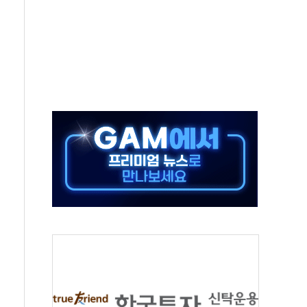
50㎜ 폭우…강원 동해안 강한 비 이어져
 환경미화원 수거차에 치여 사망
동…60대 남성 2명 숨져
보는 일 없게"…'결혼 페널티' 22개 과제 손본다
터보트 전복…1명 사망·1명 실종
의 날 참석..."국제적 시민 연대로 목소리 내야"
 실종 60대 나흘만에 숨진 채 발견
 살해 10대 아들 체포
' 받아친 정청래…제주 연설서 신경전 고조
지시…與 "적극 환영"·野 "졸속 국정"