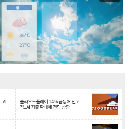
Mute
.AI
클라우드플레어 14% 급등해 신고
점...AI 지출 확대에 전망 상향