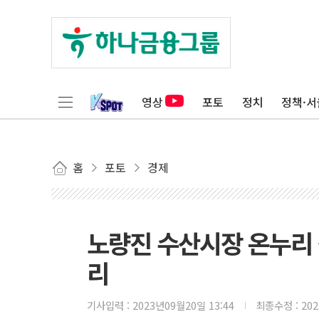
영상
포토
정치
정책·서
홈
포토
경제
노량진 수산시장 온누리 
리
기사입력 :
2023년09월20일 13:44
최종수정 :
20