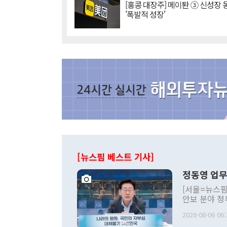
[홍콩 대장주] 메이퇀 ③ 신성장
'폭발적 성장'
[뉴스핌 베스트 기사]
정동영 업무
[서울=뉴스핌
안보 분야 정
평화공존 발전
2026-08-06 06:
발언 중에는 