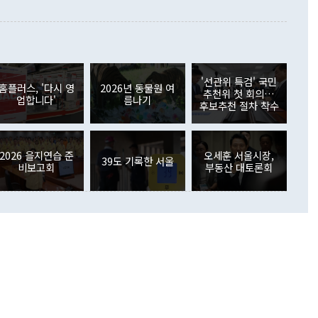
이 들 때도 있다"며 부정적으로 반응했다. 조현 외교부 장
월(21억7000만달러)보다 흑자 폭이 확대됐다. 배당소득수지
 사후 브리핑에서 정 장관이 언급한 '4자 회담'에 대해 "이상
이 늘어난 데다 전월 분기배당에 따른 기저효과로 배당지급이
 어떤 희망이라 하더라도 그건 아직 조율되지 않은 방법"이
6000만달러 흑자를 나타냈다. 금융계정 순자산은 6월 중 467
들께서 디스카운트해 주시면 좋겠다"고 선을 그었다. 정 장관
러 증가해 월간 기준 역대 최대 증가 폭을 기록했다. 종전 최대
아 블라디보스토크에서 열리는 '동방경제포럼(EEF)'을 언급하
월(369억9000만달러)을 넘어선 것이다. 직접투자에서는 내국
원에서 (참석을) 검토하고 있다"고 발언한 데 대해서도 조 장관
가 80억1000만달러, 외국인의 국내투자가 46억3000만달러
'선관위 특검' 국민
외교부의 몫"이라며 "아직 거기까지 진도가 나가지 않았다"고
홈플러스, '다시 영
2026년 동물원 여
. 증권투자에서는 외국인의 국내 주식 매도세가 이어졌다. 외
추천위 첫 회의…
업합니다'
름나기
장관이 이날 소개한 대북 구상과 설명은 정부 내 조율을 거치지
주식 투자는 차익실현 매도 등의 영향으로 316억1000만달러
후보추천 절차 착수
서 문제가 있다. 특히 주적 표현 대체와 국호 사용, 9·19 군
(-310억5000만달러)에 이어 역대 최대 순매도 기록을 다시
 4자회담 추진 등은 통일부 장관이 결정할 사안이 아니어서 월
국인의 국내 채권투자는 세계국채지수(WGBI) 자금 유입에도
이 나오고 있다. 이 대통령은 정 장관의 업무보고를 듣고 난
도래 영향으로 증가 폭이 줄어든 52억9000만달러를 기록했
무보고에 발표했다고 승인난 건 아니다"라고 재차 확인했다. 정
2026 을지연습 준
오세훈 서울시장,
 해외 증권투자는 주식을 중심으로 35억6000만달러 증가했
39도 기록한 서울
비보고회
부동산 대토론회
통은 "정 장관의 발언 내용은 대부분 국가안전보장회의(NSC)
newspim.com
된 사안이 아닌 정 장관의 개인적 생각에 가깝다"며 "안보 관
이 정부의 공식 정책이 아닌 사안을 추진하겠다고 업무보고를
 면전에서 '국군통수권자가 나서야 한다'고 주장한 것은 심각
 5일 청와대 영빈관에서 열린 통일
 외교 안보 부처 업무보고에서 발언하고 있다. [사진=청와대]
장이 현 시점에서 이미 참고가 될 수 없는 과거의 경험 또는 사
식에 기반하고 있다는 것이다. 정 장관이 주장하는 구상은 급
 있는 북한의 전략과 한반도 및 국제 정세를 전혀 반영하지
 비판이 제기되고 있다. 정 장관이 "흘러간 선(先)비핵화만
현실을 바꾸지 못한다"고 언급한 것은 지금까지의 대북 접근