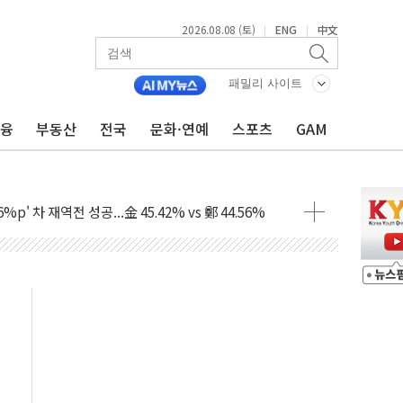
2026.08.08 (토)
ENG
中文
|
|
패밀리 사이트
금융
부동산
전국
문화·연예
스포츠
GAM
산사태 주의보'...경북도, 호우 피해·통제구간 없어
%p' 차 재역전 성공...金 45.42% vs 鄭 44.56%
·정청래·김민석 당대표 후보
 정청래에 승리...47.75% vs 42.08%
과 발표...김민석 47.75% 정청래 42.08%
표...김민석 45.09% 정청래 43.27% 송영길 11.63%
표...김민석 52.64% 정청래 39.89% 송영길 7.47%
0~8.14)
…공습 한계·탄약 부족 현실화