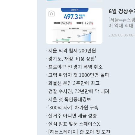
언한 것이 있
령은 공개적으
6월 경상수
주의적 희망에
관의 대북 정
[서울=뉴스핌
관 부처 장관
어 역대 최대
관의 무리한 
출 호조로 월
다. [정동영 통일부 장관이 지난달 23일 오후 서울 종로구 정부서울청사에
2026-08-06 08:
료=한국은행] 한국은행이 6일 발표한 '2026년 6월 국제수지(잠정)'에
서 취임 1주년 
면 지난 6월
부 장관 권한
1000만달러
서울 외곽 월세 200만원
발전 구상'을
이에 따라 올
적 갈등 해결
경기도, 재정 '비상 상황'
했다. 경상수
결과 혐오의 
9000만달러
프로야구 전 경기 폭염 취소
년간의 CVI
지 기준 상품
고령 취업자 첫 1000만명 돌파
무너졌다고도 
며 월간 기준
현실을 바꾸는
달러로 38.
화물선 운임 3주만에 최고
를 평화 체제
196.9% 급
검찰 수사권, 72년만에 막 내려
함께 4자 대
수출은 160
지만 이 대통
서울 첫 폭염중대경보
(18.6%) 
화공존 정책이
했다. 통관 기
'300억 사기' 차가원 구속
다"고 지적했
(16.4%)
투리가 잡혀 
실거주 아니면 세금 껑충
월(-10억9
쁜 상황이 초
증가와 유류할
실적 발표 앞둔 스페이스X
9·19 군사
기록했지만 
[히든스테이지] 즌·오아 첫 도전
"우리의 선의
로 전환됐다.