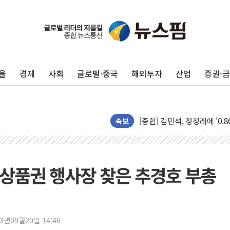
울
경제
사회
글로벌·중국
해외투자
산업
증권·
울진·영덕 '호우특보'-포항 '
[종합] 김민석, 정청래에 '0.86
인천 합동연설회 나선 송영길
속보
김민석, 2주차 제주·인천 경선서
인사하는 김민석 당대표 후보
[속보] 민주, 제주·인천 경선 결
상품권 행사장 찾은 추경호 부총
[속보] 민주, 인천 경선 결과 발
[속보] 민주, 제주 경선 결과 발
이번주 국내 주요 금융일정(8.1
23년09월20일 14:46
美, 이란전 출구전략 만지작