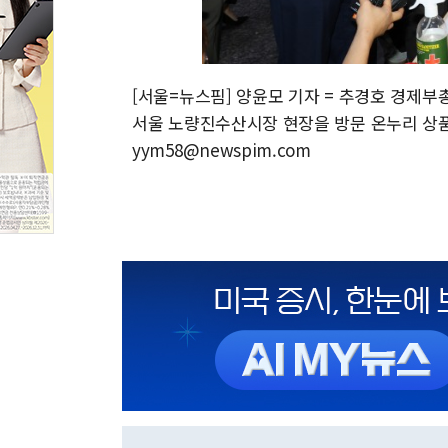
[서울=뉴스핌] 양윤모 기자 = 추경호 경제부
서울 노량진수산시장 현장을 방문 온누리 상품권 
yym58@newspim.com