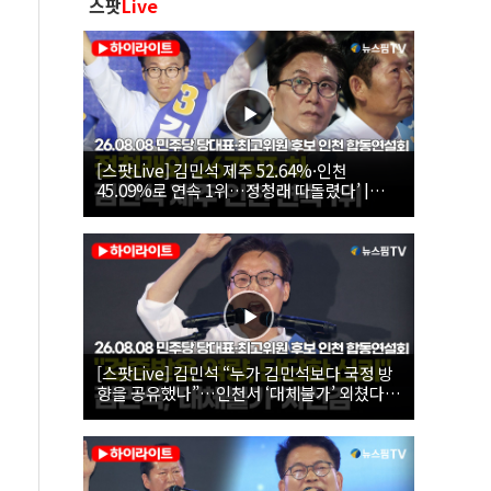
스팟
Live
[스팟Live] 김민석 제주 52.64%·인천
45.09%로 연속 1위…정청래 따돌렸다’ |
26.08.08 더불어민주당 당대표·최고위원 후
보 인천 합동연설회
[스팟Live] 김민석 “누가 김민석보다 국정 방
향을 공유했나”…인천서 ‘대체불가’ 외쳤다 |
26.08.08 더불어민주당 당대표·최고위원 후
보 인천 합동연설회