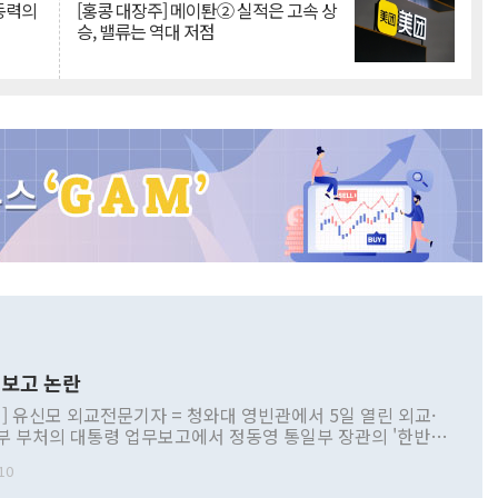
 동력의
[홍콩 대장주] 메이퇀② 실적은 고속 상
승, 밸류는 역대 저점
보고 논란
] 유신모 외교전문기자 = 청와대 영빈관에서 5일 열린 외교·
부 부처의 대통령 업무보고에서 정동영 통일부 장관의 '한반도
 구상'과 업무보고 발언이 논란을 빚고 있다. 이날 정 장관의
10
정부 내 조율을 거치지 않은 사안을 정책으로 추진하겠다고 공