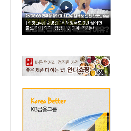
[스팟Live] 송영길 “뼈해장국도 3번 끓이면
물도 안 나와”…정청래 연임에 ‘직격탄’ |
26.08.08 더불어민주당 당대표·최고위원 후
보 인천 합동연설회