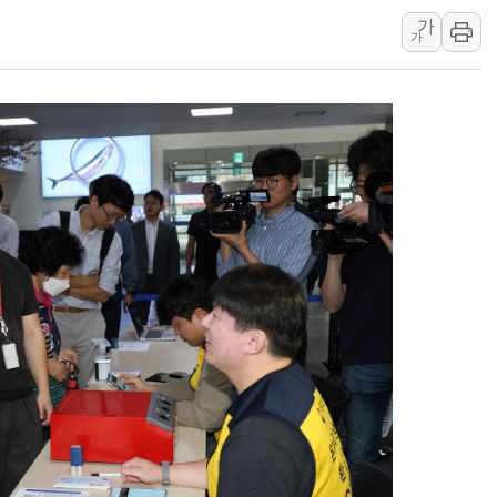
가
강릉·동해·삼척 시간당 최대 
가
폐기물 수거하다 참변…60대
서울 중랑구 주택가서 흉기 난
李대통령 "결혼 때문에 손해 
여수 오동도 인근 해상서 모
추미애, '위안부' 피해자 기림
인천 선재도 갯벌서 해루질 중
인천서 말다툼 중 어머니 흉기
'화합' 꺼낸 김민석에 '뻔뻔
李대통령, ISA 개편 재검토 