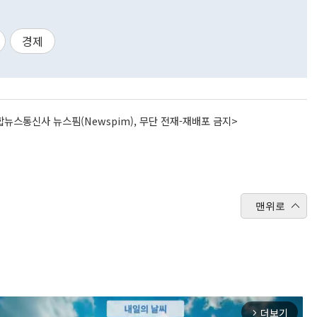
경제
뉴스통신사 뉴스핌(Newspim), 무단 전재-재배포 금지>
맨위로
더보기
arrow_forward_ios