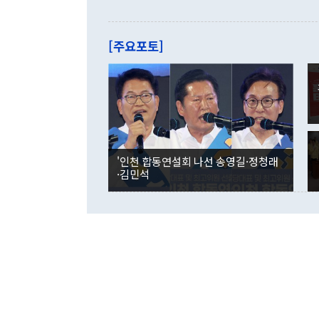
으로 약간의 의문
를 기록해 전
관은 업무보고
는 배당수입
주의에 근거한
줄면서 25억
[주요포토]
라며 "여러분
억1000만달
이 9월 러시
였던 올해 3
며 "정부 차
인의 해외투자
은 "그것은 
각각 증가했다
잘랐다. 정 
국인의 국내 
않았다는 점에
감소하며 전월
사합의 복원,
경신했다. 외
권이라는 지적
분기 말 만기
뒤 "여기 업
다. 내국인의
'인천 합동연설회 나선 송영길·정청래
부의 한 소식
다. eoyn2@
·김민석
를 거쳐 결정
련 부처 장관
하고 대통령의
한 문제"라고 지적했다. 이재명 대통령이
외교 국방 등
2026.08.05 ◆시대착오적 접근, 대북 인식 오류 더욱 문제인 것은 정 장관
의 이같은 주
실과 다른 인
격히 변화하고
못하고 있다는
되뇌는 것은 