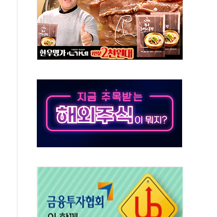
 재회…로봇·AI 데이터센터·모빌리티 구체화
나·아이온큐·도어대시↑ VS 샌디스크·피그마·앱러빈↓
급 반대…상법·자본시장법 개정 논의"
주 차익실현 속 혼조세...웨스턴디지털·샌디스크↓
사에 긴급 안보 점검회의
·호르무즈 재개방 기대에 강세