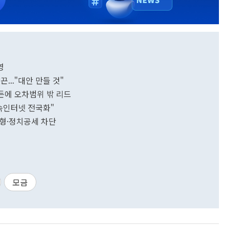
영
..."대안 만들 것"
든에 오차범위 밖 리드
고속인터넷 전국화"
중형·정치공세 차단
모금