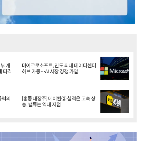
Mute
뇌부 개
마이크로소프트, 인도 최대 데이터센터
에 타격
허브 가동…AI 시장 경쟁 가열
 동력의
[홍콩 대장주] 메이퇀② 실적은 고속 상
승, 밸류는 역대 저점