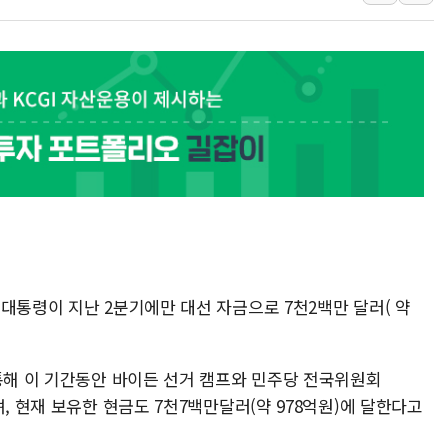
구광모, 내주 실리콘밸리서 젠슨 황
뉴욕증시 개장 전 특징주...모더
김정관 장관 "영업이익 N% 성과
뉴욕증시 프리뷰, 미 주가선물 AI
청와대, 북한 단거리 탄도미사일 발
금값 7주 만에 최고…美 고용 둔화
대통령이 지난 2분기에만 대선 자금으로 7천2백만 달러( 약
 통해 이 기간동안 바이든 선거 캠프와 민주당 전국위원회
, 현재 보유한 현금도 7천7백만달러(약 978억원)에 달한다고