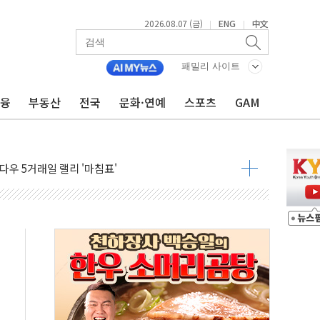
2026.08.07 (금)
ENG
中文
|
|
군수품 부족설 일축 "막대한 무기 보유"
어…다음 과제는 '외형 확대'
패밀리 사이트
 귀환 조짐에 전월세시장 '긴장'
금융
부동산
전국
문화·연예
스포츠
GAM
교환·재매수·다운사이징 '저울질'
항 제한 검토에 유가 3% 급등…금값 보합
다우 5거래일 랠리 '마침표'
합의 막바지.."美와 직접 협상 없어"
·김민석 후보 - 8월 7일
2차 회의…주택 공급 대책 막바지 조율할 듯
자회견·주요 정당 - 8월 7일
통항 제한 추진…美 "통행 막을 권한 없어"
분 상승… "2분기 기업 순이익 21% 증가" 전망
으로 나토 회원국 공격 검토… 거짓 깃발 작전"