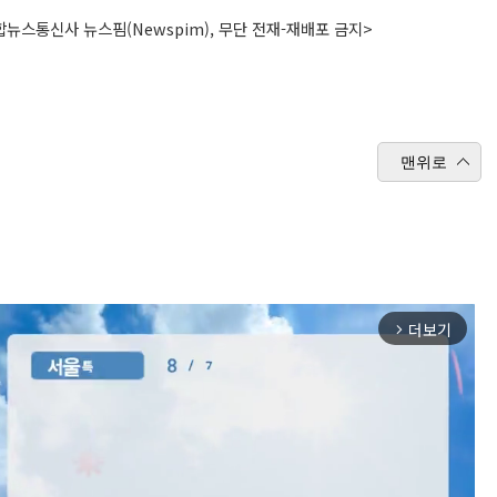
뉴스통신사 뉴스핌(Newspim), 무단 전재-재배포 금지>
맨위로
더보기
arrow_forward_ios