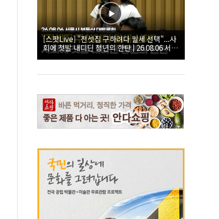
[스팟Live] "전셋집 구하려다 월세 선택"...사
회에 첫발 내디딘 청년의 한탄 | 26.08.06 서울
시 부동산 대토론회