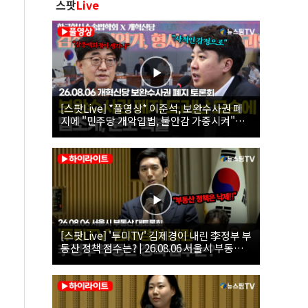
스팟
Live
[스팟Live] *풀영상* 이준석, 보완수사권 폐
지에 "민주당 개악입법, 불안감 가중시켜"｜
26.08.06 개혁신당 보완수사권 폐지 토론회
[스팟Live] '투미TV' 김제경이 내린 李정부 부
동산 정책 점수는? | 26.08.06 서울시 부동산
대토론회