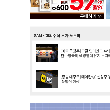
GAM
- 해외주식 투자 도우미
[미국 특징주] 구글 딥마인드 수
편…영국의 AI 경쟁력 유지 노력
[홍콩 대장주] 메이퇀 ③ 신성장
'폭발적 성장'