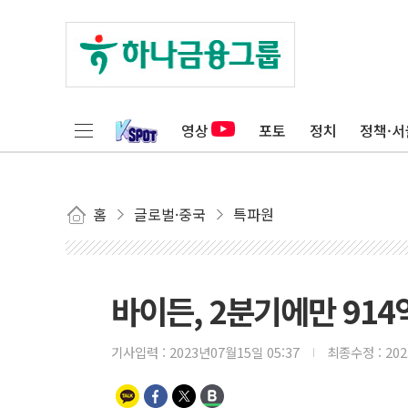
영상
포토
정치
정책·서
홈
글로벌·중국
특파원
바이든, 2분기에만 914억
기사입력 :
2023년07월15일 05:37
최종수정 :
20