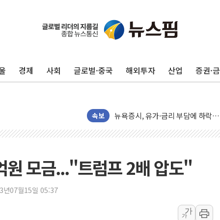
트럼프 "이란전 조만간 끝날 것"…
현대리바트, 원가 개선으로 실적 방
"세금 부담 덜자"…비거주 1주택자
울
경제
사회
글로벌·중국
해외투자
산업
증권·
세금 부담 커진 고가 1주택자…맞
[금/유가] 이란의 호르무즈 해협 통
뉴욕증시, 유가·금리 부담에 하락…
이란, 오만과 호르무즈 해협 재개방 
속보
[민주 당권주자 일정] 송영길·정청래
李대통령, 오늘 부동산 정책 점검 
[오늘의 정치일정] 8월 7일(금)
원 모금..."트럼프 2배 압도"
[오늘의 국회일정] 상임위·세미나·기
이란, 美·이스라엘 선박 호르무즈 
23년07월15일 05:37
유럽증시, 견조한 실적 소화하며 대부
가
가
리투아니아 국방 "러, 우크라 드론