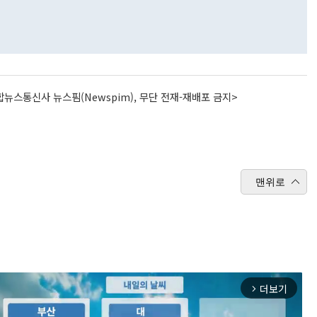
뉴스통신사 뉴스핌(Newspim), 무단 전재-재배포 금지>
맨위로
더보기
arrow_forward_ios