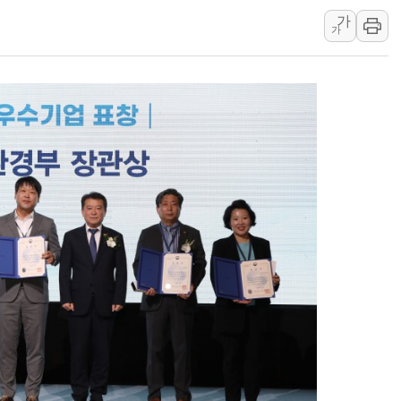
가
교원그룹 펫 프렌들리 호텔 '키녹'
가
벤처업계 "정부 세제개편안 환영.
최영근 한국전광 대표, ESG경