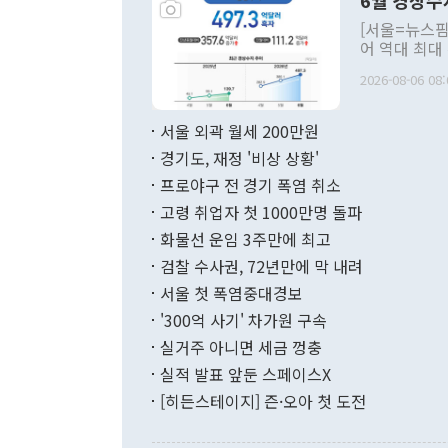
6월 경상수
주의적 희망에
관의 대북 정
[서울=뉴스핌
관 부처 장관
어 역대 최대
관의 무리한 
출 호조로 월
다. [정동영 통일부 장관이 지난달 23일 오후 서울 종로구 정부서울청사에
2026-08-06 08:
료=한국은행] 한국은행이 6일 발표한 '2026년 6월 국제수지(잠정)'에
서 취임 1주년 
면 지난 6월
부 장관 권한
1000만달러
서울 외곽 월세 200만원
발전 구상'을
이에 따라 올
적 갈등 해결
경기도, 재정 '비상 상황'
했다. 경상수
결과 혐오의 
9000만달러
프로야구 전 경기 폭염 취소
년간의 CVI
지 기준 상품
고령 취업자 첫 1000만명 돌파
무너졌다고도 
며 월간 기준
현실을 바꾸는
달러로 38.
화물선 운임 3주만에 최고
를 평화 체제
196.9% 급
검찰 수사권, 72년만에 막 내려
함께 4자 대
수출은 160
지만 이 대통
서울 첫 폭염중대경보
(18.6%) 
화공존 정책이
했다. 통관 기
'300억 사기' 차가원 구속
다"고 지적했
(16.4%)
투리가 잡혀 
실거주 아니면 세금 껑충
월(-10억9
쁜 상황이 초
증가와 유류할
실적 발표 앞둔 스페이스X
9·19 군사
기록했지만 
[히든스테이지] 즌·오아 첫 도전
"우리의 선의
로 전환됐다.
으로 약간의 의문
를 기록해 전
관은 업무보고
는 배당수입