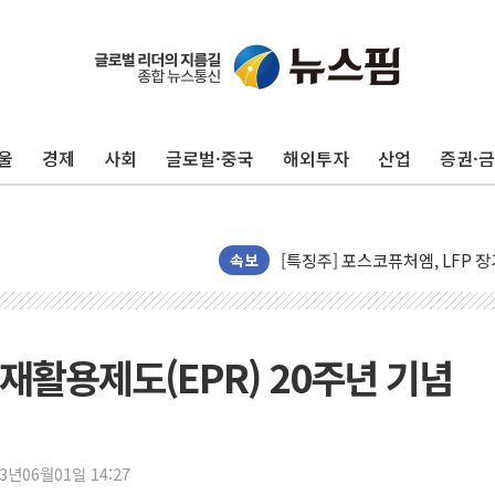
"35초마다 중국과 통신"...美
한병도 "막말 정치를 좌시하지 
원내대책회의 참석하는 한병도
AIA그룹, 12년 연속 MDRT 
울
경제
사회
글로벌·중국
해외투자
산업
증권·
[컨콜] 네이버, 멤버십 연계 배송
[컨콜] 네이버 AI탭, 올해 안
[특징주] 포스코퓨처엠, LFP 
HDC랩스, 'BUILD CON SUMM
속보
와이즈버즈, 상반기 매출 245
배준영 의원 "거주 사용 형태에
[컨콜] 네이버, AI탭 월간 활성 
재활용제도(EPR) 20주년 기념
[컨콜] 네이버, "엔비디아와 공
美공화, 韓 '개정 정통망법'에 
롯데쇼핑, 백화점이 이끈 반등..
23년06월01일 14:27
합수본, '투표율 조작 의혹' 서