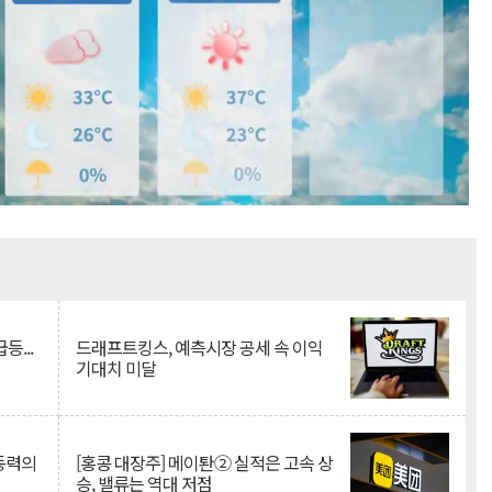
Mute
등...
드래프트킹스, 예측시장 공세 속 이익
기대치 미달
 동력의
[홍콩 대장주] 메이퇀② 실적은 고속 상
승, 밸류는 역대 저점