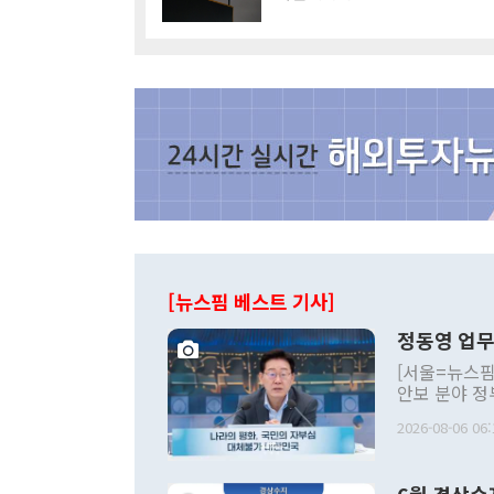
[뉴스핌 베스트 기사]
정동영 업무
[서울=뉴스핌
안보 분야 정
평화공존 발전
2026-08-06 06:
발언 중에는 
언한 것이 있
령은 공개적으