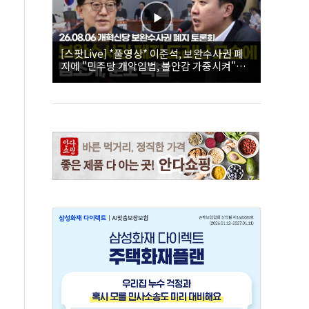
[스팟Live] *풀영상* 이준석, 보완수사권 폐
지에 "민주당 개악입법, 불안감 가중시켜"｜
26.08.06 개혁신당 보완수사권 폐지 토론회