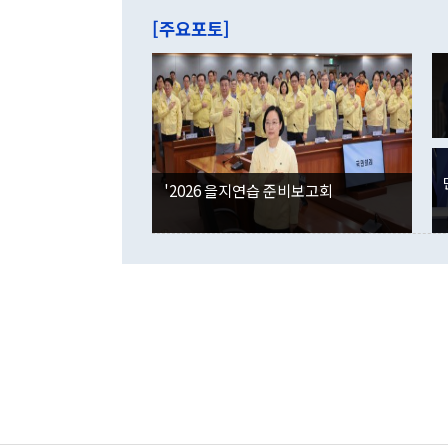
주의에 근거한
줄면서 25억
[주요포토]
라며 "여러분
억1000만달
이 9월 러시
였던 올해 3
며 "정부 차
인의 해외투자
은 "그것은 
각각 증가했다
잘랐다. 정 
국인의 국내 
않았다는 점에
감소하며 전월
사합의 복원,
경신했다. 외
권이라는 지적
분기 말 만기
뒤 "여기 업
다. 내국인의
'2026 을지연습 준비보고회
부의 한 소식
다. eoyn2@
를 거쳐 결정
련 부처 장관
하고 대통령의
한 문제"라고 지적했다. 이재명 대통령이
외교 국방 등
2026.08.05 ◆시대착오적 접근, 대북 인식 오류 더욱 문제인 것은 정 장관
의 이같은 주
실과 다른 인
격히 변화하고
못하고 있다는
되뇌는 것은 
법을 호도하고