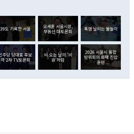
 어떤 희망이라 하더라도 그건 아직 조율되지 않은 방법"이
6000만달러 흑자를 나타냈다. 금융계정 순자산은 6월 중 467
들께서 디스카운트해 주시면 좋겠다"고 선을 그었다. 정 장관
러 증가해 월간 기준 역대 최대 증가 폭을 기록했다. 종전 최대
아 블라디보스토크에서 열리는 '동방경제포럼(EEF)'을 언급하
월(369억9000만달러)을 넘어선 것이다. 직접투자에서는 내국
원에서 (참석을) 검토하고 있다"고 발언한 데 대해서도 조 장관
가 80억1000만달러, 외국인의 국내투자가 46억3000만달러
외교부의 몫"이라며 "아직 거기까지 진도가 나가지 않았다"고
오세훈 서울시장,
. 증권투자에서는 외국인의 국내 주식 매도세가 이어졌다. 외
39도 기록한 서울
폭염 날리는 물놀이
부동산 대토론회
장관이 이날 소개한 대북 구상과 설명은 정부 내 조율을 거치지
주식 투자는 차익실현 매도 등의 영향으로 316억1000만달러
서 문제가 있다. 특히 주적 표현 대체와 국호 사용, 9·19 군
(-310억5000만달러)에 이어 역대 최대 순매도 기록을 다시
 4자회담 추진 등은 통일부 장관이 결정할 사안이 아니어서 월
국인의 국내 채권투자는 세계국채지수(WGBI) 자금 유입에도
이 나오고 있다. 이 대통령은 정 장관의 업무보고를 듣고 난
도래 영향으로 증가 폭이 줄어든 52억9000만달러를 기록했
2026 서울시 통합
무보고에 발표했다고 승인난 건 아니다"라고 재차 확인했다. 정
민주당 당대표 후보
비 오는 날의 '비
 해외 증권투자는 주식을 중심으로 35억6000만달러 증가했
방위회의 화재 진압
자 2차 TV토론회
광'처럼
통은 "정 장관의 발언 내용은 대부분 국가안전보장회의(NSC)
newspim.com
훈련
된 사안이 아닌 정 장관의 개인적 생각에 가깝다"며 "안보 관
이 정부의 공식 정책이 아닌 사안을 추진하겠다고 업무보고를
 면전에서 '국군통수권자가 나서야 한다'고 주장한 것은 심각
 5일 청와대 영빈관에서 열린 통일
 외교 안보 부처 업무보고에서 발언하고 있다. [사진=청와대]
장이 현 시점에서 이미 참고가 될 수 없는 과거의 경험 또는 사
식에 기반하고 있다는 것이다. 정 장관이 주장하는 구상은 급
 있는 북한의 전략과 한반도 및 국제 정세를 전혀 반영하지
 비판이 제기되고 있다. 정 장관이 "흘러간 선(先)비핵화만
현실을 바꾸지 못한다"고 언급한 것은 지금까지의 대북 접근
 있다. 북핵 위기 발발 이후 지금까지 모든 핵 협상에서 한국