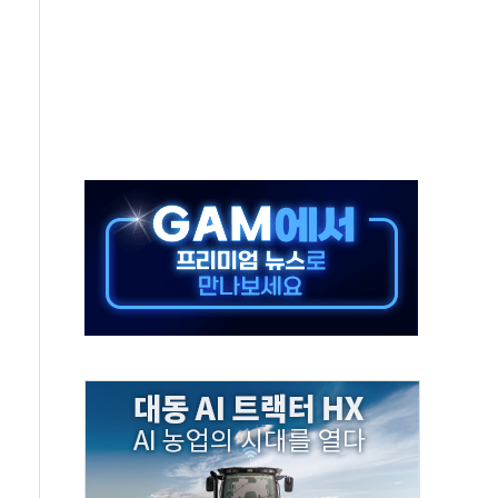
, 30일 2주년 기념 행사
..RSU 세제지원 긍정 검토되길"
영대상 환경부분 최우수상 수상