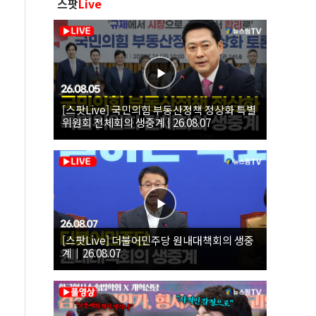
스팟
Live
[스팟Live] 국민의힘 부동산정책 정상화 특별
위원회 전체회의 생중계 | 26.08.07
[스팟Live] 더불어민주당 원내대책회의 생중
계｜26.08.07