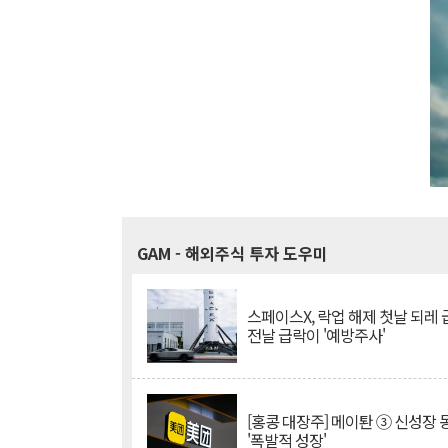
GAM
- 해외주식 투자 도우미
스페이스X, 락업 해제 첫날 되레 급
전날 급락이 '예방주사'
[홍콩 대장주] 메이퇀 ③ 신성장
'폭발적 성장'