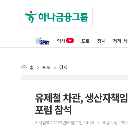
영상
포토
정치
정책·서
홈
포토
경제
유제철 차관, 생산자책임
포럼 참석
기사입력 :
2023년06월01일 14:26
최종수정 :
20