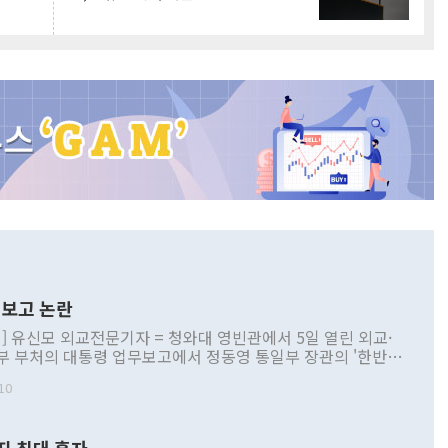
보고 논란
] 유신모 외교전문기자 = 청와대 영빈관에서 5일 열린 외교·
부 부처의 대통령 업무보고에서 정동영 통일부 장관의 '한반도
 구상'과 업무보고 발언이 논란을 빚고 있다. 이날 정 장관의
10
정부 내 조율을 거치지 않은 사안을 정책으로 추진하겠다고 공
는가 하면 사실 관계에 맞지 않은 설명도 있었다. 이재명 대통
로 신중을 기해 달라고 경고했고, 조현 외교부 장관은 '이상