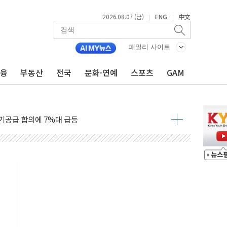
보안기업, 중국제 공유기서 '백도어' 발견
2026.08.07 (금)
ENG
中文
|
|
않겠다"
패밀리 사이트
회원 수 세계 1위…국내 회원 34% 증가
금융
부동산
전국
문화·연예
스포츠
GAM
 혜택 강화...새벽 배송 도입 예정
으로 부동산과 건강까지 영역 확장 예정
장기공급 합의에 7%대 급등
IT 2026' 참가
억원…순이익 흑자 전환
 따른 중과세는 과세 원칙 어긋나"
이용자수 1000만 돌파
고한 파트너십 이어갈 예정"
항의 서한…"표현의 자유 위협"
.2분기 영업이익 121% 급증
울·경기·충북 선관위 등 추가 압수수색