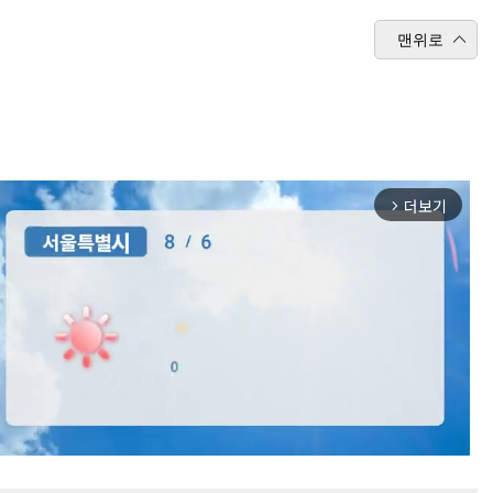
맨위로
더보기
arrow_forward_ios