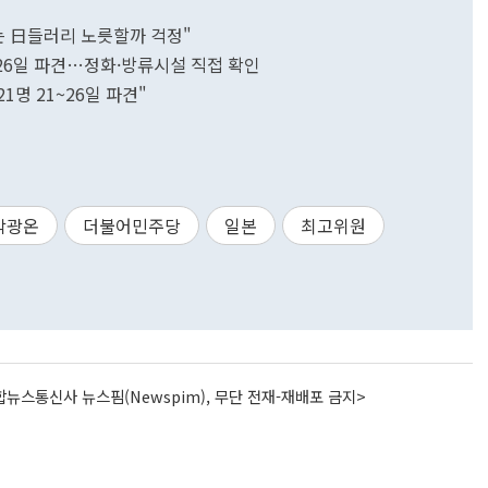
는 日들러리 노릇할까 걱정"
~26일 파견…정화·방류시설 직접 확인
1명 21~26일 파견"
박광온
더불어민주당
일본
최고위원
뉴스통신사 뉴스핌(Newspim), 무단 전재-재배포 금지>