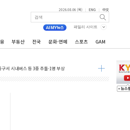
2026.08.06 (목)
ENG
中文
|
|
상 발사체 발사
상반기 영업이익 2조 돌파
패밀리 사이트
AI 자율비행 기술로 글로벌 방산 시장 공략"
금융
부동산
전국
문화·연예
스포츠
GAM
파
제한, 형평성·여론 고려해야…충분한 사회적 논의 주문"
중구서 시내버스 등 3중 추돌·1명 부상
본방향 공감...현장 목소리 반영되길"
 오른다"…서울시 부동산 토론회서 쏟아진 우려
컵 파리서 개막
2차 회의"…주택 공급 방안 논의한다
2136억원
, 중고령층엔 안정을"…세대상생 일자리 특위 출범
16% 증가…역대 2분기 최대 실적
용률 40%로 높인다…2040 RE100 속도