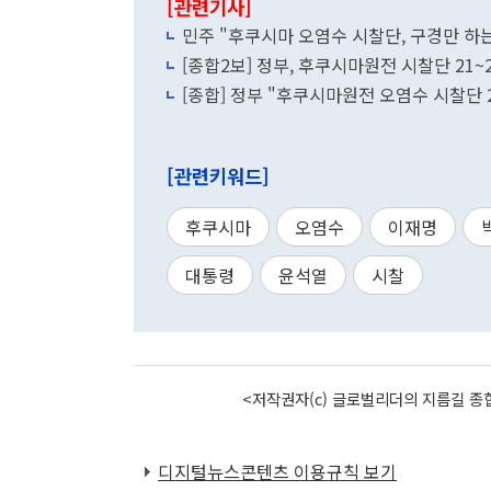
[관련기사]
민주 "후쿠시마 오염수 시찰단, 구경만 하
[종합2보] 정부, 후쿠시마원전 시찰단 21
[종합] 정부 "후쿠시마원전 오염수 시찰단 2
[관련키워드]
후쿠시마
오염수
이재명
대통령
윤석열
시찰
<저작권자(c) 글로벌리더의 지름길 종합
디지털뉴스콘텐츠 이용규칙 보기