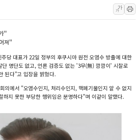
가
아파트에 코브라가…검찰, 
가
윤영달 크라운해태 회장 "
'주택 공급 vs 공원 보존
가"
부대찌개·보쌈 프랜차이즈 
어져"
깊이가 다른 글로벌 투자 정보 
원포유, 그린비파트너스 
민주당 대표가 22일 정부의 후쿠시마 원전 오염수 방출에 대한
단 명단도 없고, 언론 검증도 없는 '3무(無) 깜깜이' 시찰로
안 된다"고 입장을 밝혔다.
 회의에서 "오염수인지, 처리수인지, 핵폐기물인지 알 수 없지
절하지 못한 부당한 행위임은 분명하다"며 이같이 말했다.