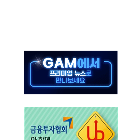
멸종위기종 밀수 조직 적발
미래세대와 전통문화 소통 자리, 꾸준히 만들겠다"
'…용산어린이정원 활용 놓고 충돌 예고
'놀부' 법원에 기업회생 신청
GAM - 맛보기편 (8/6)
흡수합병…비대면 영상서비스 경쟁력 강화