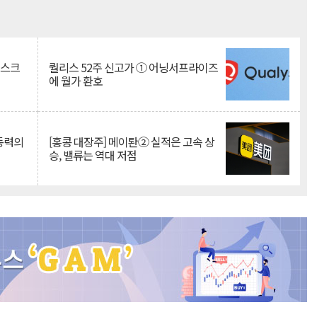
Mute
리스크
퀄리스 52주 신고가 ① 어닝서프라이즈
에 월가 환호
 동력의
[홍콩 대장주] 메이퇀② 실적은 고속 상
승, 밸류는 역대 저점