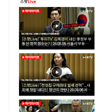
스팟
Live
[스팟Live] '투미TV' 김제경이 내린 李정부 부
동산 정책 점수는? | 26.08.06 서울시 부동산
대토론회
[스팟Live] "전셋집 구하려다 월세 선택"...사
회에 첫발 내디딘 청년의 한탄 | 26.08.06 서울
시 부동산 대토론회