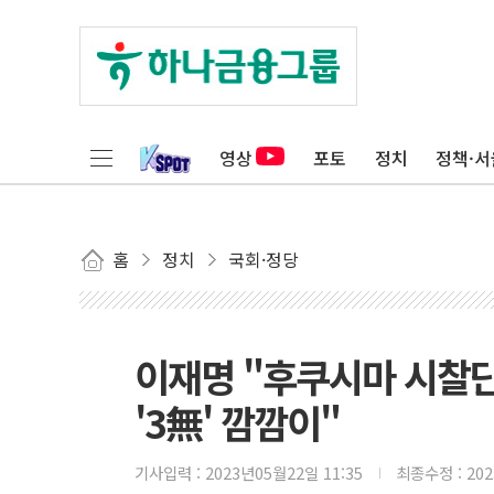
영상
포토
정치
정책·서
홈
정치
국회·정당
이재명 "후쿠시마 시찰단
'3無' 깜깜이"
기사입력 :
2023년05월22일 11:35
최종수정 :
20