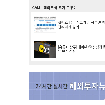
GAM
- 해외주식 투자 도우미
퀄리스 52주 신고가 ② AI 기반 
관리 체계 강화
[홍콩 대장주] 메이퇀 ③ 신성장
'폭발적 성장'