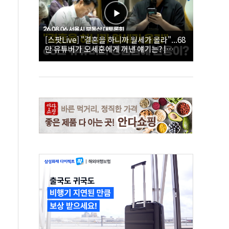
[스팟Live] "결혼을 하니까 월세가 올라"...68
만 유튜버가 오세훈에게 꺼낸 얘기는? |
26.08.06 서울시 부동산 대토론회