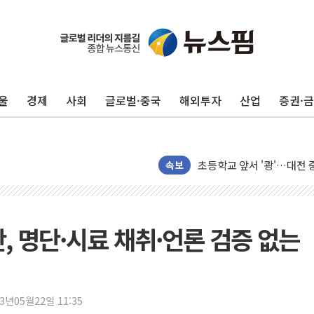
[속보] 북, 동해상으로 미
한국투자증권, 국내 최초 
[IPO] 니어스랩 "피지컬 
울
경제
사회
글로벌·중국
해외투자
산업
증권·
한패스, 월 송금 60만건 돌
李대통령 "청소년 SNS 
초등학교 앞서 '쾅'…대전 
중소기업계 "세제개편안 기
속보
"전월세 대책 없고 집값만
배틀그라운드 모바일 월드
청와대 "내일 부동산 점검 
, 명단·시료 채취·언론 검증 없는
케이피에프, 2분기 매출액 
국민통합위 "청년엔 기회를
레드캡투어, 2분기 영업익 
23년05월22일 11:35
HD건설기계, 재생에너지 사