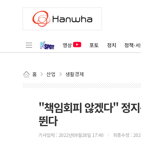
영상
포토
정치
정책·서
홈
산업
생활경제
"책임회피 않겠다" 정지
뛴다
기사입력 :
2022년09월28일 17:40
최종수정 :
20