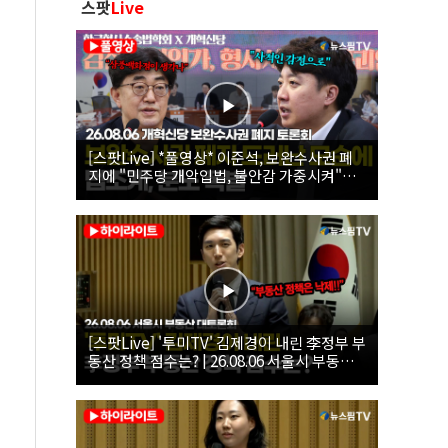
스팟
Live
[스팟Live] *풀영상* 이준석, 보완수사권 폐
지에 "민주당 개악입법, 불안감 가중시켜"｜
26.08.06 개혁신당 보완수사권 폐지 토론회
[스팟Live] '투미TV' 김제경이 내린 李정부 부
동산 정책 점수는? | 26.08.06 서울시 부동산
대토론회