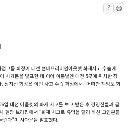
가
해군 1함대 창설 80주년…지역과 함께
가
[3보] 북, 원산서 동해로 단거리 탄도
우크라 드론 전술, 중남미 콜롬비아에
동해해경, 독도 해상서 부유물 감긴 
주한미군 "오산기지 누출, 백린 아닌 
휘
구미 폐염산처리업체서 불 2시간30여
백화점그룹 회장이 대전 현대프리미엄아웃렛 화재사고 수습에
아 사과문을 발표한 데 이어 이튿날엔 대전 5곳에 위치한 장
. 정지선 회장은 이번 사고 수습 과정에서 "어떠한 책임도 회
26일 대전 아울렛의 화재 사고를 보고 받은 후 경영진들과 급
4시 현장 브리핑에서 "화재 사고로 유명을 달리 하신 고인분들
올린다"며 사과문을 발표했다.