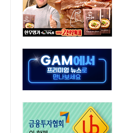
하는 '선봉'의 대민 봉사
미사일 1발 발사… 올해 10번째·42일 만 도발
 새 안보 위기… 반군·마약카르텔이 습득해 전투 활용
어선 구조
무해한 표면 부식 물질"
분만에 진화...외국인 노동자 숨져