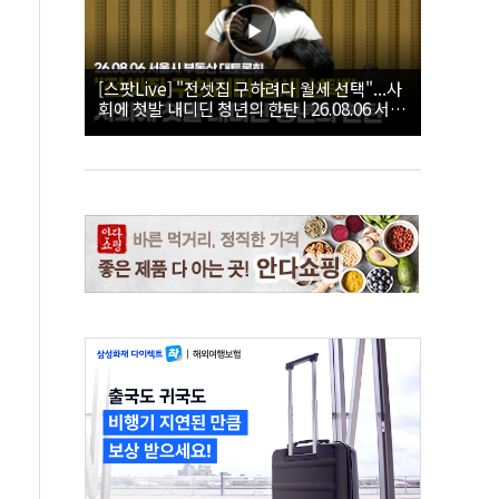
[스팟Live] "전셋집 구하려다 월세 선택"...사
회에 첫발 내디딘 청년의 한탄 | 26.08.06 서울
시 부동산 대토론회