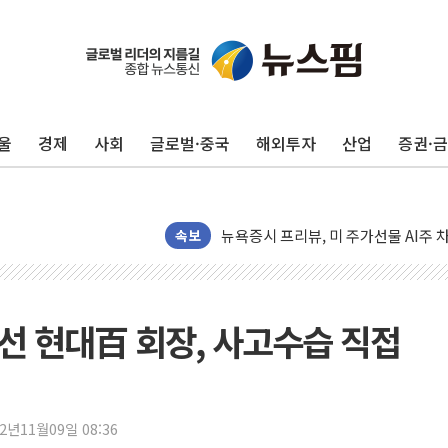
유럽증시, 견조한 실적 소화하며 대부분
리투아니아 국방 "러, 우크라 드론으로
구광모, 내주 실리콘밸리서 젠슨 황 
울
경제
사회
글로벌·중국
해외투자
산업
증권·
뉴욕증시 개장 전 특징주...모더나
김정관 장관 "영업이익 N% 성과급
뉴욕증시 프리뷰, 미 주가선물 AI주
청와대, 북한 단거리 탄도미사일 발사
속보
금값 7주 만에 최고…美 고용 둔화·
[인도증시] 중동 긴장 완화에 실적 호
러, 1인칭시점 드론으로 우크라 민간
선 현대百 회장, 사고수습 직접
[베트남 증시] 지수 하락 속 'DGC
'월가의 황제' 다이먼 "금융시장 레
양주 섬유염색공장서 화재 1명 중상…
22년11월09일 08:36
김정관 산업부 장관 "주 52시간 손봐