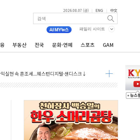
2026.08.07 (금)
ENG
中文
|
|
 상승… "2분기 기업 순이익 21% 증가" 전망
 나토 회원국 공격 검토… 거짓 깃발 작전"
패밀리 사이트
재회…로봇·AI 데이터센터·모빌리티 구체화
금융
부동산
전국
문화·연예
스포츠
GAM
·아이온큐·도어대시↑ VS 샌디스크·피그마·앱러빈↓
 반대…상법·자본시장법 개정 논의"
 차익실현 속 혼조세...웨스턴디지털·샌디스크↓
에 긴급 안보 점검회의
호르무즈 재개방 기대에 강세
조까지, 상승...호실적 보고 기업 상승세 뚜렷
인 '사파리' 공격… 시민들 공포감 극대화 전략
' 임시 주총 기대감에 홀로 상한가…마진 잔액은 사상 최고
버리지 위험수위…숨은 차입이 더 큰 변수"
대응 1단계 진압 중
야, 경쟁상대 中과 비교해야"