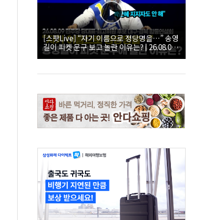
[스팟Live] “자기 이름으로 정당명을…” 송영
길이 피켓 문구 보고 놀란 이유는? | 26.08.09
더불어민주당 당대표·최고위원 후보 대구·경
북 합동연설회