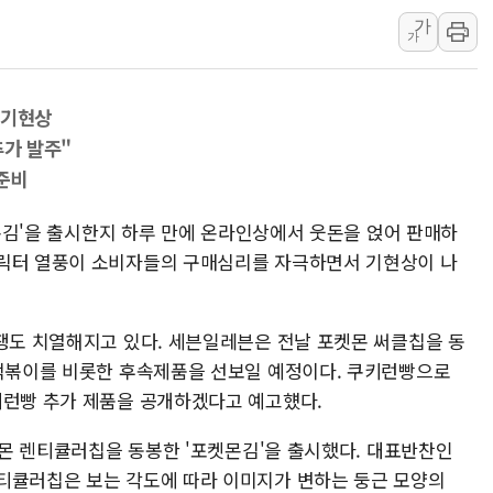
가
[속보] 민주, 대구 경선 결과 
가
[속보] 민주, 강원 경선 결과 
정재헌 CEO, SKT 장기고
 기현상
최태원, 노소영에 9440억
추가 발주"
하나금융, 명동 소상공인에 
준비
인천시 광복절 현수막 '태
병무청, 보충역 전면 손질…
포켓몬김'을 출시한지 하루 만에 온라인상에서 웃돈을 얹어 판매하
캐릭터 열풍이 소비자들의 구매심리를 자극하면서 기현상이 나
홈플러스發 대형마트 판매,
윤준병·이해민 의원, '정부
'호우·산사태 주의보' 울진 
경쟁도 치열해지고 있다. 세븐일레븐은 전날 포켓몬 써클칩을 동
 떡볶이를 비롯한 후속제품을 선보일 예정이다. 쿠키런빵으로
키런빵 추가 제품을 공개하겠다고 예고헀다.
포켓몬 렌티큘러칩을 동봉한 '포켓몬김'을 출시했다. 대표반찬인
티큘러칩은 보는 각도에 따라 이미지가 변하는 둥근 모양의