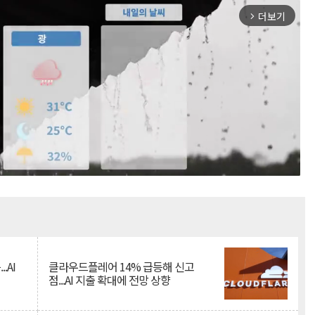
더보기
arrow_forward_ios
Mute
.AI
클라우드플레어 14% 급등해 신고
점...AI 지출 확대에 전망 상향