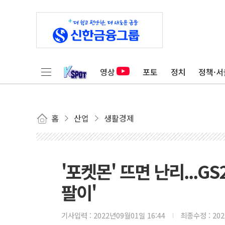
영상
포토
정치
정책·서
홈
산업
생활경제
'포켓몬' 뜨면 난리...GS
팔이'
기사입력 :
2022년09월01일 16:44
최종수정 :
20