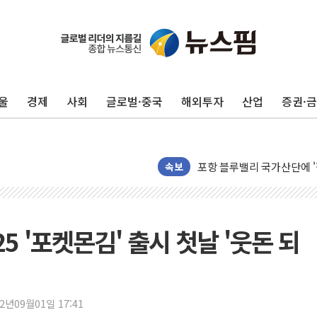
울
경제
사회
글로벌·중국
해외투자
산업
증권·
125mm 폭우 쏟아진 울진..
평택 진위면 공장서 질식사
포항 블루밸리 국가산단에 '
속보
상주 낙동강 선착장 하류서 50
[종합] 김민석, 정청래에 누적 1
민주당 경북도당위원장에 오중
25 '포켓몬김' 출시 첫날 '웃돈 되
인천서 말다툼 중 어머니 살
김민석, 강원·대구·경북 경선서
[속보] 민주, 강원·대구·경북 
22년09월01일 17:41
[속보] 민주, 경북 경선 결과 