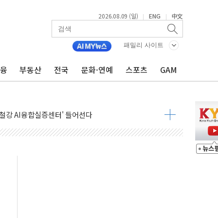
2026.08.09 (일)
ENG
中文
|
|
패밀리 사이트
금융
부동산
전국
문화·연예
스포츠
GAM
.'두천~하당'·'올미골교' 차량 통행 선제 제한
고 발생…작업자 1명 숨져
철강 AI융합실증센터' 들어선다
대 숨진 채 발견...경찰, 조사 중
.48%p 차 선두 유지...金 46.01% vs 鄭 44.53%
기 당선...합산득표율 68.63%
해 10대 구속…범행 후 반려견도 죽여
 정청래에 승리…金 48.54% vs 鄭 44.40%
경선 결과...김민석 48.54% 정청래 44.40%
발표...김민석 47.37% 정청래 45.71% 송영길 6.92%