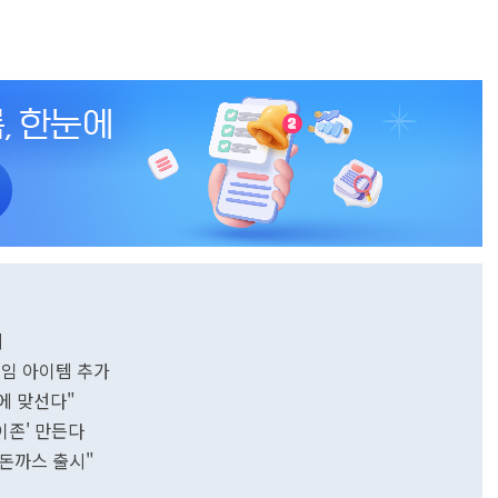
시
게임 아이템 추가
빵에 맞선다"
이존' 만든다
 돈까스 출시"