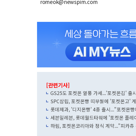
romeok@newspim.com
[관련기사]
GS25도 포켓몬 열풍 가세...'포켓몬김' 출
SPC삼립, 포켓몬빵 띠부씰에 '포켓몬고' 
롯데제과, '디지몬빵' 4종 출시..."포켓몬
세븐일레븐, 롯데월드타워에 '포켓몬 플레
하림, 포켓몬코리아와 정식 계약..."피카츄