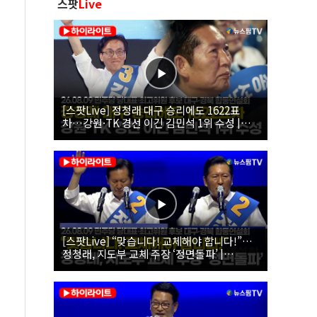
스팟
Live
[스팟Live] 정청래 대구 승리에도 1622표
차…강원·TK 경선 이긴 김민석 1위 수성 |
26.08.09 더불어민주당 당대표·최고위원 후
보 대구·경북 합동연설회
[스팟Live] “맞습니다! 교체해야 합니다!”…
정청래, 지도부 교체 주장 ‘정면돌파’ |
26.08.09 더불어민주당 당대표·최고위원 후
보 대구·경북 합동연설회