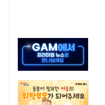
발표...정청래 47.82% 김민석 46.35% 송영길 5.83%
발표...김민석 50.30% 정청래 41.94% 송영길 7.76%
객 400명 맞이…"마음 잇는 시간 되길"
 지급 확정되나…재상고 앞두고 막판 셈법
'행복상자' 전달
극기 거꾸로' 논란…이틀만에 철거
 예술·체육요원 최대 33% 감축
 역대 최대폭 감소한 9.4%↓…유통업계 양극화 심화
 특사'로 콜롬비아 대통령 취임식 참석
시간당 30mm 강한 비...호우 피해 없어