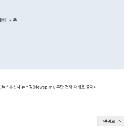
케팅' 시동
뉴스통신사 뉴스핌(Newspim), 무단 전재-재배포 금지>
맨위로