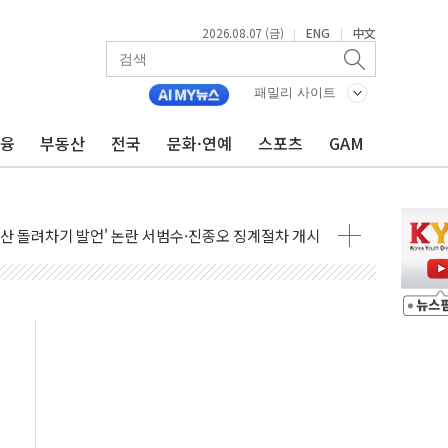
2026.08.07 (금)
ENG
中文
|
|
에 3.5조원 투입키로...'에너지 자립' 일환
주택 36% 늘었다...공급부족 전 시장 규제 탓 커
패밀리 사이트
AI 기업 Audission Oy와 운영 파트너십 체결
금융
부동산
전국
문화·연예
스포츠
GAM
전면 개발"…서리풀2구역 갈등, 협의 테이블에
후변화가 바꾼 대한민국 여름
부산 돌려차기 발언' 논란 서범수·진종오 징계절차 개시
 하마
2분 만에 주불 진화...인명피해 없어
모 압류재산 1506건 공매
 잡은 볼보 EX90…'올 터치'는 호불호
야산 산불 1시간36분만에 주불진화....인명피해 없어
신동국과 무관…자료는 전·현직 직원으로부터 확보"