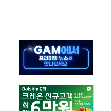
' 테스트 참가자 3만 명 돌파
-중국 청두 노선 운항허가 취득...중국 노선 다변화
도입 후 블로그 창작자 지원 규모 2배 확대
키 페스타' 실시...휴대폰 결제 최대 6000원 할인
바일', 교보문고 제휴 전자책 요금제 출시
 카카오 T 택시 호출 서비스