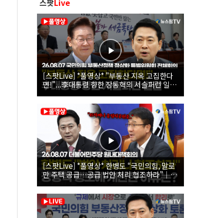
스팟
Live
[스팟Live] *풀영상* "부동산 지옥 고집한다
면!"...李대통령 향한 장동혁의 서슬퍼런 일갈
| 26.08.07 국민의힘 부동산정책 정상화 특별
위원회 전체회의
[스팟Live] *풀영상* 한병도 “국민의힘, 말로
만 주택 공급…공급 법안 처리 협조하라”｜
26.08.07 더불어민주당 원내대책회의