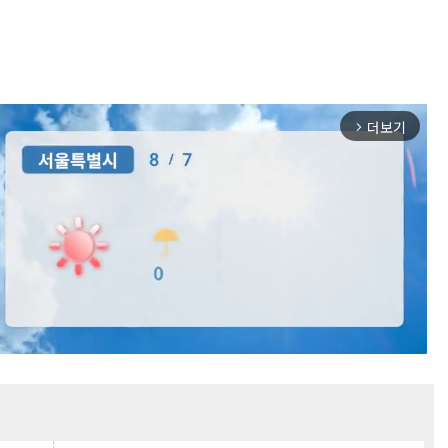
더보기
arrow_forward_ios
Mute