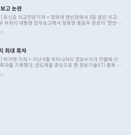
보고 논란
] 유신모 외교전문기자 = 청와대 영빈관에서 5일 열린 외교·
부 부처의 대통령 업무보고에서 정동영 통일부 장관의 '한반도
 구상'과 업무보고 발언이 논란을 빚고 있다. 이날 정 장관의
10
정부 내 조율을 거치지 않은 사안을 정책으로 추진하겠다고 공
는가 하면 사실 관계에 맞지 않은 설명도 있었다. 이재명 대통
로 신중을 기해 달라고 경고했고, 조현 외교부 장관은 '이상
지 최대 흑자
 근거한 비현실적 구상'이라는 비판을 내놨다. 그동안 정 장
책 관련 발언이 물의를 빚은 적은 여러 번 있지만 대통령과 유
] 박가연 기자 = 지난 6월 우리나라의 경상수지가 전월에 이
이 공개적으로 부정적 입장을 표명한 것은 이례적이다. 정 장
 흑자를 기록했다. 반도체를 중심으로 한 정보기술(IT) 품목 수
대북 접근법과 월권을 제어해야 한다는 목소리도 높아지고 있
간 상품수출이 처음으로 1000억달러를 넘어선 영향이다. [자
00
 따르
기자간담회를 하고 있다. [사진=통일부] 2026.07.23 ◆통일
 경상수지는 497억3000만달러 흑자로 집계됐다. 전월(386억
 넘어선 주장 정 장관은 이날 업무보고에서 '한반도 평화공존
)에 이어 두 달 연속 월간 기준 역대 최대 기록을 갈아치웠다.
 설명하면서 이재명 정부 2년차 핵심 과제로 상호 존중·평화
해 상반기 누적 경상수지 흑자는 1910억1000만달러를 기록
·핵 없는 한반도 등 3대 기본 방향을 제시했다. 정 장관은 "대
지 흑자를 견인한 것은 상품수지다. 6월 상품수지는 478억
언어는 멈춰야 한다"면서 주적 용어 대체를 주장했다. 지난 25
 흑자를 기록하며 전월에 이어 역대 최대를 다시 썼다. 국제수
D(완전하고 검증가능하며 되돌릴 수 없는 비핵화) 구도는 이미
수출은 1123억7000만달러로 전년 동월 대비 84.5% 증가하
했다. 또 "현 시점에서 흘러간 선(先)비핵화만 되뇌는 것은
 처음으로 1000억달러를 넘어섰다. 상품수입은 644억8000만
 데 힘이 되지 않는다"고 주장했다. 정 장관은 또 "정전 체제
6% 늘었다. 통관 기준으로는 반도체 수출이 전년 동월 대비
로 바꾸는 논의에 착수하겠다"면서 "북·미 정상회담 견인과
증했고 컴퓨터·주변기기(SSD)는 282.7% 증가했다. IT 품목
화의 동력을 확보하기 위해 최선을 다할 것"이라고 말했다. 하
.4% 늘었으며 비IT 품목도 ▲석유제품(47.5%) ▲화공품