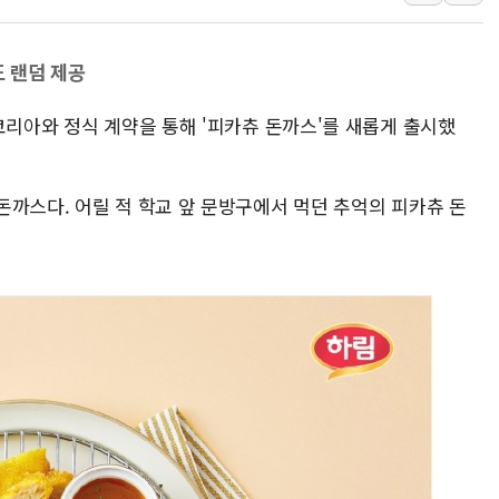
라인게임즈, '콰이어트
에어로케이항공, 청주
도 랜덤 제공
네이버, AI 브리핑 
코리아와 정식 계약을 통해 '피카츄 돈까스'를 새롭게 출시했
SKT, '8월 월간 럭
LG헬로비전 '헬로모
KTis, 02-114로
돈까스다. 어릴 적 학교 앞 문방구에서 먹던 추억의 피카츄 돈