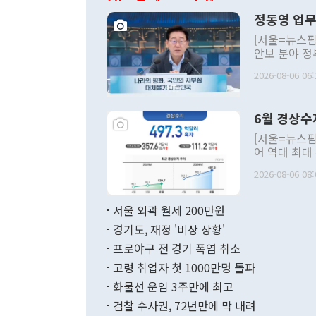
정동영 업무
[서울=뉴스핌
안보 분야 정
평화공존 발전
2026-08-06 06:
발언 중에는 
언한 것이 있
령은 공개적으
6월 경상수
주의적 희망에
관의 대북 정
[서울=뉴스핌
관 부처 장관
어 역대 최대
관의 무리한 
출 호조로 월
다. [정동영 통일부 장관이 지난달 23일 오후 서울 종로구 정부서울청사에
2026-08-06 08:
료=한국은행] 한국은행이 6일 발표한 '2026년 6월 국제수지(잠정)'에
서 취임 1주년 
면 지난 6월
부 장관 권한
1000만달러
서울 외곽 월세 200만원
발전 구상'을
이에 따라 올
적 갈등 해결
경기도, 재정 '비상 상황'
했다. 경상수
결과 혐오의 
9000만달러
프로야구 전 경기 폭염 취소
년간의 CVI
지 기준 상품
고령 취업자 첫 1000만명 돌파
무너졌다고도 
며 월간 기준
현실을 바꾸는
달러로 38.
화물선 운임 3주만에 최고
를 평화 체제
196.9% 급
검찰 수사권, 72년만에 막 내려
함께 4자 대
수출은 160