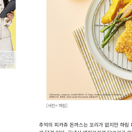
[사진= 하림]
추억의 피카츄 돈까스는 꼬리가 없지만 하림