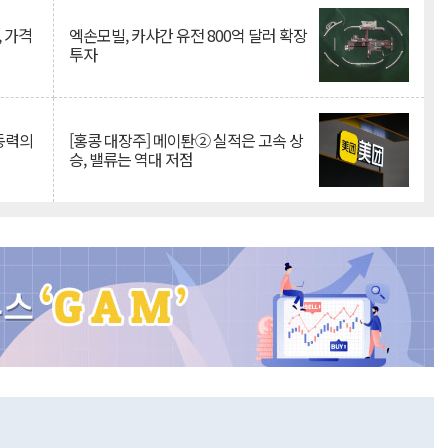
, 가격
엑손모빌, 카샤간 유전 800억 달러 확장
투자
 동력의
[홍콩 대장주] 메이퇀② 실적은 고속 상
승, 밸류는 역대 저점