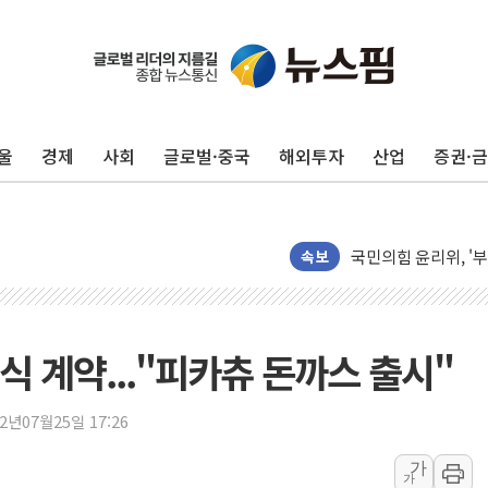
인도, 바이오가스 생산
서울시, 정비사업으로 
신인류콘텐츠, 핀란드 
울
경제
사회
글로벌·중국
해외투자
산업
증권·
"일부 존치" vs "
[AI 카드뉴스] 기
국민의힘 윤리위, '
수박으로 여름 나는
속보
전남광주 구례 산불 3
캠코, 5918억원 규
[시승기] 공간·승차감
 계약..."피카츄 돈까스 출시"
가오픈한 홈플러스
돌아온 홈플러스
22년07월25일 17:26
[종합] 청도 흥선리 
가
가
한미 법카 제보자 "