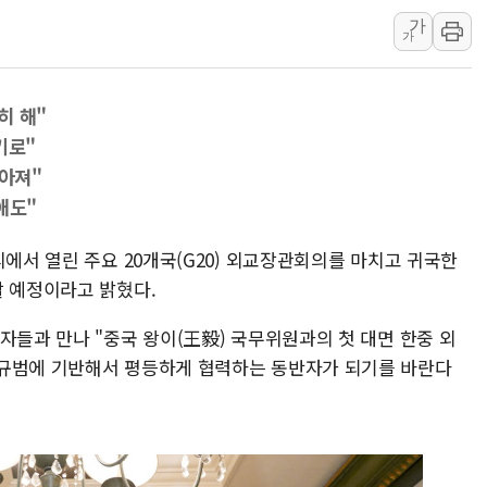
가
美, 이란전 출구전략 만지작
가
강릉·동해·삼척 시간당 최대 
폐기물 수거하다 참변…60대
히 해"
서울 중랑구 주택가서 흉기 난
키로"
李대통령 "결혼 때문에 손해 
높아져"
여수 오동도 인근 해상서 모
애도"
추미애, '위안부' 피해자 기림
인천 선재도 갯벌서 해루질 중
리에서 열린 주요 20개국(G20) 외교장관회의를 마치고 귀국한
할 예정이라고 밝혔다.
인천서 말다툼 중 어머니 흉기
'화합' 꺼낸 김민석에 '뻔뻔
자들과 만나 "중국 왕이(王毅) 국무위원과의 첫 대면 한중 외
 규범에 기반해서 평등하게 협력하는 동반자가 되기를 바란다