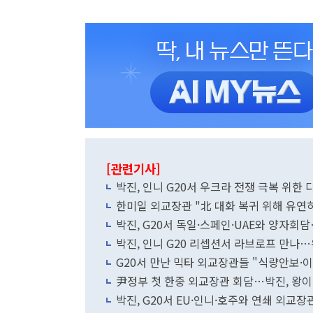
[관련기사]
박진, 인니 G20서 우크라 전쟁 극복 위한
한미일 외교장관 "北 대화 복귀 위해 유연
박진, G20서 독일·스페인·UAE와 양자
박진, 인니 G20 리셉션서 라브로프 만나
G20서 만난 믹타 외교장관들 "식량안보·
尹정부 첫 한중 외교장관 회담…박진, 왕이
박진, G20서 EU·인니·호주와 연쇄 외교