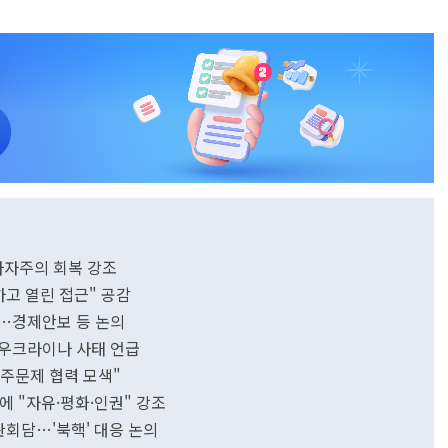
 다자주의 회복 강조
하고 열린 접근" 공감
회담…경제안보 등 논의
…우크라이나 사태 언급
이주문제 협력 모색"
에 "자유·평화·인권" 강조
장관회담…'북핵' 대응 논의