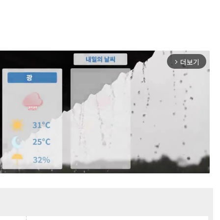
더보기
arrow_forward_ios
Mute