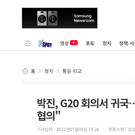
영상
포토
정치
정책·서
홈
정치
통일·외교
박진, G20 회의서 귀
협의"
기사입력 :
2022년07월09일 19:26
최종수정 :
20