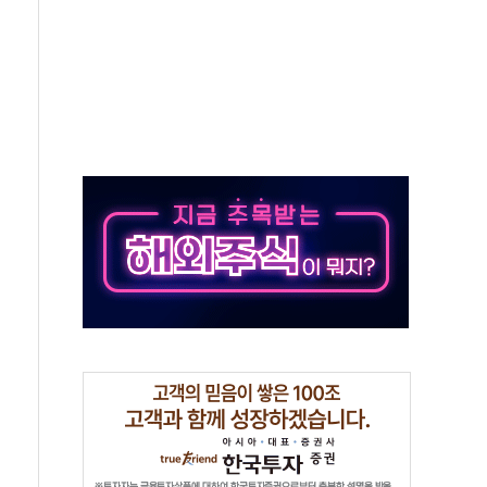
…공습 한계·탄약 부족 현실화
50㎜ 폭우…강원 동해안 강한 비 이어져
 환경미화원 수거차에 치여 사망
동…60대 남성 2명 숨져
보는 일 없게"…'결혼 페널티' 22개 과제 손본다
터보트 전복…1명 사망·1명 실종
의 날 참석..."국제적 시민 연대로 목소리 내야"
 실종 60대 나흘만에 숨진 채 발견
 살해 10대 아들 체포
' 받아친 정청래…제주 연설서 신경전 고조