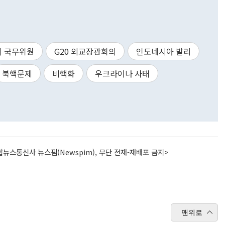
이 국무위원
G20 외교장관회의
인도네시아 발리
북핵문제
비핵화
우크라이나 사태
뉴스통신사 뉴스핌(Newspim), 무단 전재-재배포 금지>
맨위로