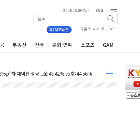
2026.08.09 (일)
ENG
中文
|
|
패밀리 사이트
금융
부동산
전국
문화·연예
스포츠
GAM
투입…고수온 양식장 복구·지원 '총력'
산사태 주의보'...경북도, 호우 피해·통제구간 없어
%p' 차 재역전 성공...金 45.42% vs 鄭 44.56%
·정청래·김민석 당대표 후보
 정청래에 승리...47.75% vs 42.08%
과 발표...김민석 47.75% 정청래 42.08%
표...김민석 45.09% 정청래 43.27% 송영길 11.63%
표...김민석 52.64% 정청래 39.89% 송영길 7.47%
0~8.14)