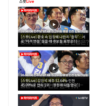
스팟
Live
[스팟Live] 환호 속 입장해 나란히 ‘찰칵’…서
로 ‘저격 연설’ 들을 때 후보들 표정은? |
26.08.08 더불어민주당 당대표·최고위원 후
보 인천 합동연설회
[스팟Live] 김민석 제주 52.64%·인천
45.09%로 연속 1위…정청래 따돌렸다’ |
26.08.08 더불어민주당 당대표·최고위원 후
보 인천 합동연설회