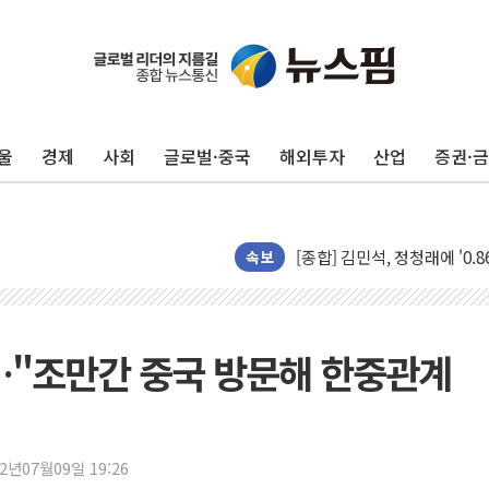
울
경제
사회
글로벌·중국
해외투자
산업
증권·
포항시 재난예산 40억 긴급 
울진·영덕 '호우특보'-포항 '
[종합] 김민석, 정청래에 '0.86
속보
인천 합동연설회 나선 송영길
김민석, 2주차 제주·인천 경선서
인사하는 김민석 당대표 후보
국…"조만간 중국 방문해 한중관계
[속보] 민주, 제주·인천 경선 결
[속보] 민주, 인천 경선 결과 발
[속보] 민주, 제주 경선 결과 발
22년07월09일 19:26
이번주 국내 주요 금융일정(8.1