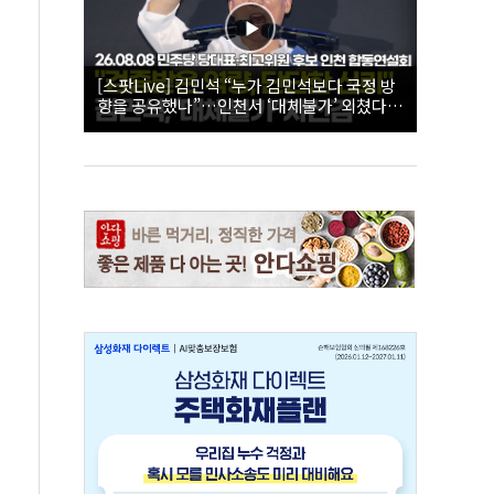
[스팟Live] 김민석 “누가 김민석보다 국정 방
향을 공유했나”…인천서 ‘대체불가’ 외쳤다 |
26.08.08 더불어민주당 당대표·최고위원 후
보 인천 합동연설회