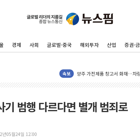
[코인 시황] 비트코인, ETF 
[르포] 39도 폭염 속 잠실 개표소 
울
경제
사회
글로벌·중국
해외투자
산업
증권·
강원·전라권 폭염중대경보 확대…
빚투·레버리지 줄었지만, 반도체 
양주 가전제품 창고서 화재…차량 
[2보] 북한, 원산서 동해상 단거
속보
종로·중구 오피스 78%가 준공 
법원, '관저 이전 봐주기 감사' 
성폭력 피해자 보호단체, 경찰수
사기 범행 다르다면 별개 범죄로
우크라, 러 탄도미사일 공격에 속
"5.18은 북한 지령" 설교한 목사
[종합] 특검, '양평' 원희룡 2
22년05월24일 12:00
[내일날씨] 절기상 '입추'에 폭염