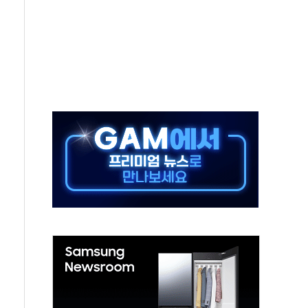
…30여분 만에 진화
연으로 형사사법 틀 바꿔…국민 불안감 가중"
억원…전년 比 21.2%↑
광…지역펀드 9·10호 확정
체 발사
영업이익 2조 돌파
율비행 기술로 글로벌 방산 시장 공략"