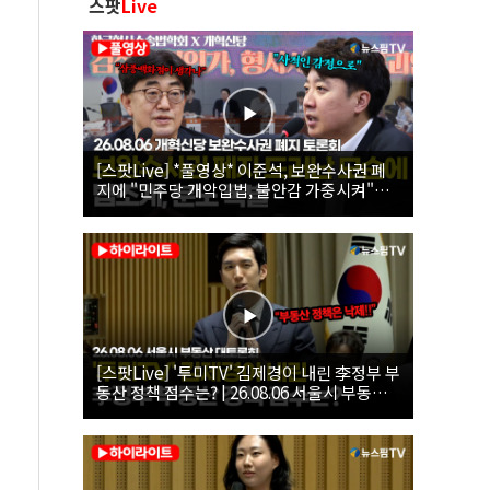
스팟
Live
[스팟Live] *풀영상* 이준석, 보완수사권 폐
지에 "민주당 개악입법, 불안감 가중시켜"｜
26.08.06 개혁신당 보완수사권 폐지 토론회
[스팟Live] '투미TV' 김제경이 내린 李정부 부
동산 정책 점수는? | 26.08.06 서울시 부동산
대토론회