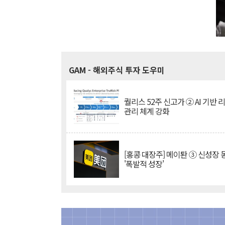
GAM
- 해외주식 투자 도우미
퀄리스 52주 신고가 ② AI 기반 
관리 체계 강화
[홍콩 대장주] 메이퇀 ③ 신성장
'폭발적 성장'