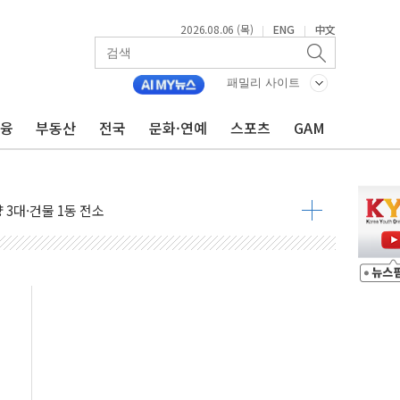
2026.08.06 (목)
ENG
中文
|
|
자금 유입에도 박스권…美 암호화폐 법안 처리 여부도 변수
패밀리 사이트
시위 '62일째'..."대부분 여기서 상주"
금융
부동산
전국
문화·연예
스포츠
GAM
온열질환자 2665명·사망 23명
두 종목에 코스피 '휘청'
3대·건물 1동 전소
리 탄도미사일 발사
10년 이상…리뉴얼이 경쟁력 가른다
유병호 구속적부심 기각
사개혁위에 보완수사권 폐지 우려 전달
수무책… 패트리엇 미사일 지원, 작년의 3분의 1
 불구속 송치
차 조사…'당정대 회의' 한동훈·방기선 수사도 속도
 절정…서울 한낮 39도