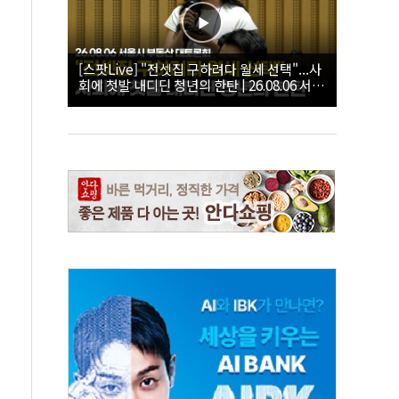
[스팟Live] "전셋집 구하려다 월세 선택"...사
회에 첫발 내디딘 청년의 한탄 | 26.08.06 서울
시 부동산 대토론회