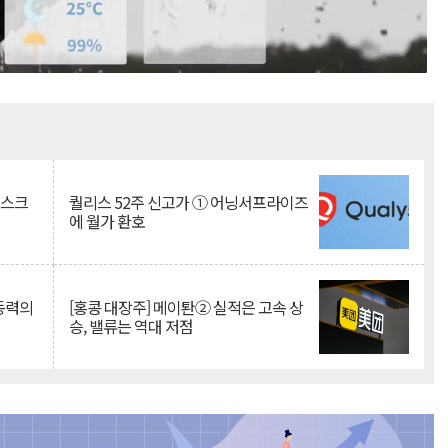
Mute
리스크
퀄리스 52주 신고가 ① 어닝서프라이즈
에 월가 환호
 동력의
[홍콩 대장주] 메이퇀② 실적은 고속 상
승, 밸류는 역대 저점