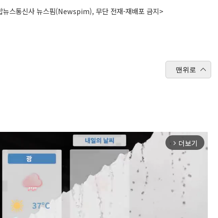
뉴스통신사 뉴스핌(Newspim), 무단 전재-재배포 금지>
맨위로
더보기
arrow_forward_ios