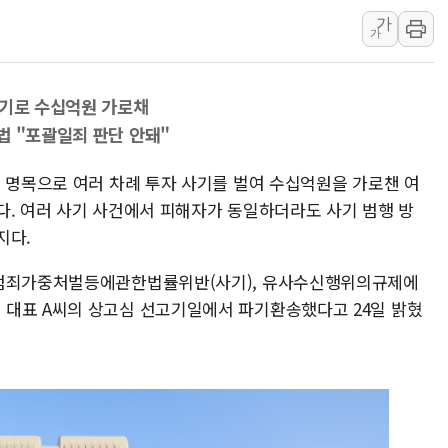
가
제천 바이오밸리 공장 옥상서 불
가
개혁신당 "민주, '盧 수사' 악
CJ온스타일, 2분기 영업익 260
사기로 수십억원 가로채
AI 연산은 포항, 전력 저장은 영
법 "포괄일죄 판단 안돼"
[속보] 북, 동해상으로 미상 발사
한국투자증권, 국내 최초 상반기 
업 명목으로 여러 차례 투자 사기를 벌여 수십억원을 가로챈 여
[IPO] 니어스랩 "피지컬 AI 자
다. 여러 사기 사건에서 피해자가 동일하더라도 사기 범행 방
지다.
제범죄가중처벌등에관한법률위반(사기), 유사수신행위의규제에
 대표 A씨의 상고심 선고기일에서 파기환송했다고 24일 밝혔