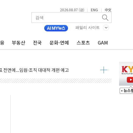
2026.08.07 (금)
ENG
中文
|
|
점화 조짐…한미 지배구조 다시 요동
익 4배 '껑충'…전부문 약진
패밀리 사이트
 강자' 다이소·시코르…뷰티 유통 지각변동 본격화
금융
부동산
전국
문화·연예
스포츠
GAM
두산퓨얼셀, SOFC에 사활
혜택 축소에 반발…"정책 신뢰 뒤집어"
표 전면에...임원·조직 대대적 개편 예고
페이스와 '누리호 5기분 엔진 구성품' 수주
당분간 1400원 초반대 등락"
 확보' 신용해 前교정본부장 불구속 기소
원, 테네시주 경선서 낙선
 사이드카·널뛰기에 개미들 '패닉'
 반도체 EPC 추가 수주
 자사주 취득
8.5% 증가... 해외 자회사가 이끈 '더블 성장'