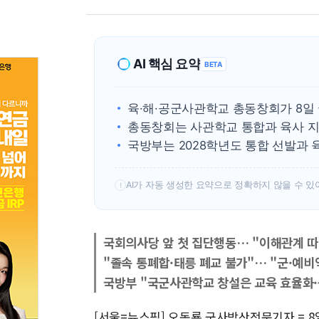
AI 핵심 요약
BETA
육·해·공군사관학교 총동창회가 8일
총동창회는 사관학교 통합과 육사 
국방부는 2028학년도 통합 선발과
AI가 자동 생성한 요약으로 정확하지 않을 수 있
!
국회의사당 앞 첫 집단행동… "이해관계 따
"졸속 통폐합·태릉 폐교 불가"… "군·예
국방부 "국군사관학교 창설은 교육 효율화·
[서울=뉴스핌] 오동룡 군사방산전문기자 = 