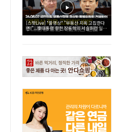
[스팟Live] *풀영상* "부동산 지옥 고집한다
면!"...李대통령 향한 장동혁의 서슬퍼런 일갈
| 26.08.07 국민의힘 부동산정책 정상화 특별
위원회 전체회의