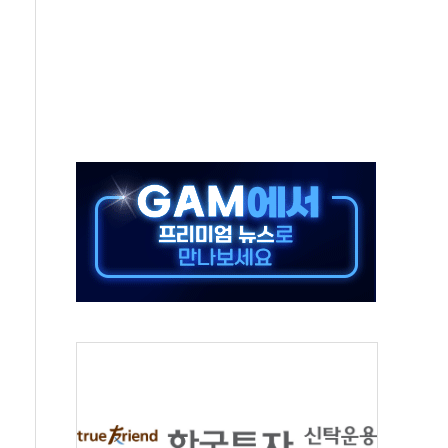
야청' 파장…친명계 "처절한 역사를 말장난으로" 비판
주택자 과도한 세금 부당"…소득세법 개정안 발의 예고
부위원장에 김태유·국립외교원장에 김흥규
 주택 공급…도시정비법·주택법 등 처리 협조하라"
자 웹리포트 만든다…AI 금융데이터 분석 과정 개설
안정성 한순간도 흔들려선 안돼"