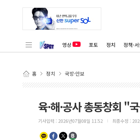
영상
포토
정치
정책·서
홈
정치
국방·안보
육·해·공사 총동창회 "
기사입력 :
2026년07월08일 11:52
최종수정 :
20