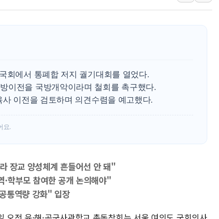
이성윤 '호남 민심은 주석
나경원 의원 "장기보유 1
李대통령, 규제합리화위 
한병도 "국민의힘, 말로만
금투협, ChatGPT로 투
 국회에서 통폐합 저지 궐기대회를 열었다.
박홍근 "국가재정시스템 
지방이전을 국방개악이라며 철회를 촉구했다.
 육사 이전을 검토하며 의견수렴을 예고했다.
어요.
라 장교 양성체계 흔들어선 안 돼"
비역·학부모 참여한 공개 논의해야"
공통역량 강화" 입장
8일 오전 육·해·공군사관학교 총동창회는 서울 여의도 국회의사