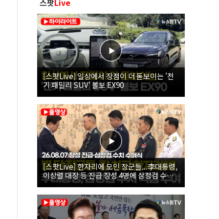
스팟
Live
[스팟Live] 일상에서 장점이 더 돋보이는 '전
기 패밀리 SUV' 볼보 EX90
[스팟Live] 한자리에 모인 장군들...李대통령,
이상렬 대장 등 진급 장성 4명에 삼정검 수치
직접 수여｜26.08.07 장성 진급·삼정검 수치
수여식