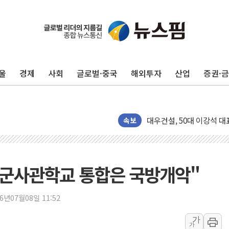
4자 연합 균열에 분쟁 재
금호석유화학, 2분기 영업
CJ올리브영 흔드는 '신흥
울
경제
사회
글로벌·중국
해외투자
산업
증권·
"PAFC만으론 어렵다"…
임대사업자, 등록임대 세제
대우건설, 50대 이강석 대
비츠로넥스텍, 한화에어로스
속보
1410원대 내려간 환율, "
종합특검, '계엄 수용공간
친트럼프 오글스 미 하원의
국군사관학교 통합은 국방개악"
"주식이야 코인이야"…연속
에쓰씨엔지니어링, 큐니티와
26년07월08일 11:52
애드포러스, 30억원 규모
가
가
롯데웰푸드, 2분기 영업익 8